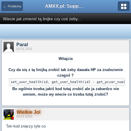
AMXX.pl: Support AMX Mod X i SourceMod
← Problemy
Wiecie jak zmienić tą linijke czy coś żeby...
Paral
03.01.2015
Witajcie
Czy da się z tą linijką zrobić tak żeby dawała HP za znalezienie
czegoś ?
set_user_health(id, get_user_health(id) - get_pcvar_num(cv
Bo ogólnie trzeba jakiś kod tutaj zrobić ale ja zabardzo nie
umiem, może wy wiecie co trzeba tutaj zrobić?
Wielkie Jol
03.01.2015
Ten kod znaczy tyle co