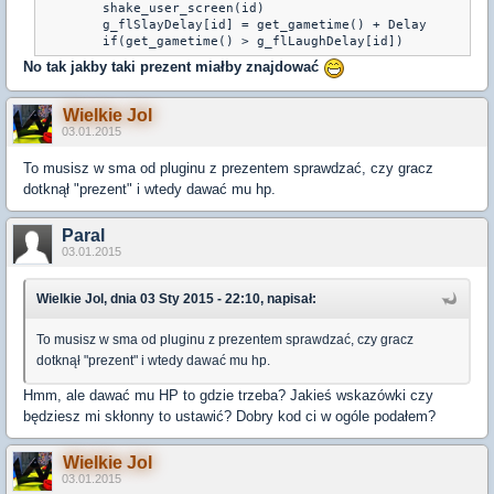
        shake_user_screen(id)

        g_flSlayDelay[id] = get_gametime() + Delay

        if(get_gametime() > g_flLaughDelay[id])
No tak jakby taki prezent miałby znajdować
Wielkie Jol
03.01.2015
To musisz w sma od pluginu z prezentem sprawdzać, czy gracz
dotknął "prezent" i wtedy dawać mu hp.
Paral
03.01.2015
Wielkie Jol, dnia 03 Sty 2015 - 22:10, napisał:
To musisz w sma od pluginu z prezentem sprawdzać, czy gracz
dotknął "prezent" i wtedy dawać mu hp.
Hmm, ale dawać mu HP to gdzie trzeba? Jakieś wskazówki czy
będziesz mi skłonny to ustawić? Dobry kod ci w ogóle podałem?
Wielkie Jol
03.01.2015