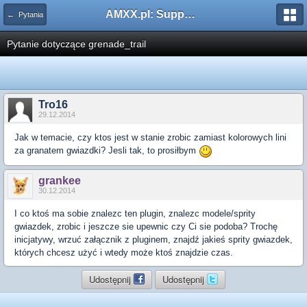
AMXX.pl: Support AMX Mod X i SourceMod
← Pytania
Pytanie dotyczące grenade_trail
Tro16
29.12.2014
Jak w temacie, czy ktos jest w stanie zrobic zamiast kolorowych lini
za granatem gwiazdki? Jesli tak, to prosiłbym
grankee
30.12.2014
I co ktoś ma sobie znalezc ten plugin, znalezc modele/sprity
gwiazdek, zrobic i jeszcze sie upewnic czy Ci sie podoba? Trochę
inicjatywy, wrzuć załącznik z pluginem, znajdź jakieś sprity gwiazdek,
których chcesz użyć i wtedy może ktoś znajdzie czas.
Udostępnij
Udostępnij