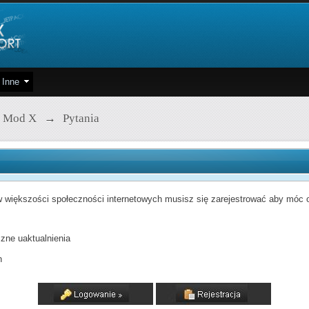
Inne
 Mod X
→
Pytania
 większości społeczności internetowych musisz się zarejestrować aby móc od
zne uaktualnienia
h