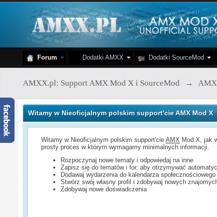
Forum
Dodatki AMXX
Dodatki SourceMod
AMXX.pl: Support AMX Mod X i SourceMod
→
AMX
Witamy w Nieoficjalnym polskim support'cie AMX Mod X
Witamy w Nieoficjalnym polskim support'cie
AMX
Mod X, jak w
prosty proces w którym wymagamy minimalnych informacji.
Rozpoczynaj nowe tematy i odpowiedaj na inne
Zapisz się do tematów i for, aby otrzymywać automatyc
Dodawaj wydarzenia do kalendarza społecznościowego
Stwórz swój własny profil i zdobywaj nowych znajomyc
Zdobywaj nowe doświadczenia