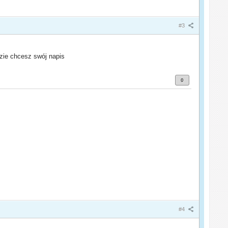
#3
zie chcesz swój napis
0
#4