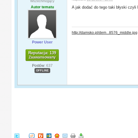
Wszechmogący
Autor tematu
A jak dodać do tego taki błyski czyli 
http://damsko.pl/dem...8576_middle.jpg
Power User
Reputacja: 139
Zaawansowany
Postów:
637
OFFLINE