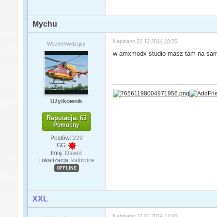
Mychu
Napisano
22.12.2014 10:26
Wszechwidzący
w amxmodx studio masz tam na samej
Użytkownik
Reputacja: 63
Pomocny
Postów:
229
GG:
Imię:
Dawid
Lokalizacja:
katowice
OFFLINE
XXL
Napisano
22.12.2014 12:06