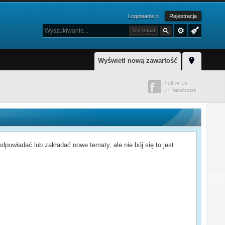
Logowanie »
Rejestracja
Ten temat
Wyświetl nową zawartość
powiadać lub zakładać nowe tematy, ale nie bój się to jest