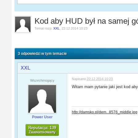
Kod aby HUD był na samej g
Temat rozp.
XXL
,
22.12.2014 10:23
3 odpowiedzi w tym temacie
XXL
Napisano
22.12.2014 10:23
Wszechmogący
Witam mam pytanie jaki jest kod ab
http://damsko.pl/dem...8576_middle.jpg
Power User
Reputacja: 139
Zaawansowany