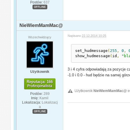
Postów:
637
OFFLINE
NieWiemMamMac@
Napisano
22.12.2014 10:25
Wszechwidzący
set_hudmessage
(
255
,
0
,
show_hudmessage
(
id
,
"bl
3 i 4 cyfra odpowiadają za pozycje cz
Użytkownik
-1.0 i 0.0 - hud będzie na samej gór
Reputacja: 166
Profesjonalista
Użytkownik
NieWiemMamMac@
e
Postów:
289
Imię:
Kamil
Lokalizacja:
Lokalizacj
a
OFFLINE