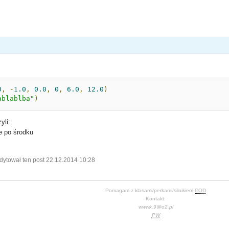
0
,
-
1.0
,
0.0
,
0
,
6.0
,
12.0
)
ablablba"
)
yli:
ze po środku
dytował ten post 22.12.2014 10:28
Pomagam z klasami/perkami/silnikiem
COD
Kontakt:
wwwk.9@o2.pl
PW