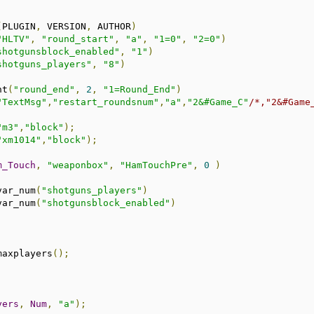
(
PLUGIN
,
 VERSION
,
 AUTHOR
)
"HLTV"
,
"round_start"
,
"a"
,
"1=0"
,
"2=0"
)
shotgunsblock_enabled"
,
"1"
)
shotguns_players"
,
"8"
)
nt
(
"round_end"
,
2
,
"1=Round_End"
)
"TextMsg"
,
"restart_roundsnum"
,
"a"
,
"2&#Game_C"
/*,"2&#Game
"m3"
,
"block"
);
"xm1014"
,
"block"
);
m_Touch
,
"weaponbox"
,
"HamTouchPre"
,
0
)
var_num
(
"shotguns_players"
)
var_num
(
"shotgunsblock_enabled"
)
maxplayers
();
yers
,
Num
,
"a"
);