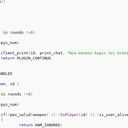
m
()
&&
 rounds 
!=
0
)
<
pys_num
)
			client_print
(
id
,
 print_chat
,
"Nie mozesz kupic tej bron
return
 PLUGIN_CONTINUE

pon
,
 id 
)
&&
 rounds 
!=
0
)
<
pys_num
)
if
(!
pev_valid
(
weapon
)
||
!
IsPlayer
(
id
)
||
!
is_user_aliv
{
return
 HAM_IGNORED
;