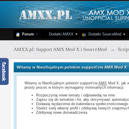
Forum
Dodatki AMXX
Dodatki SourceMod
AMXX.pl: Support AMX Mod X i SourceMod
→
Scri
Witamy w Nieoficjalnym polskim support'cie AMX Mod X
Witamy w Nieoficjalnym polskim support'cie
AMX
Mod X, jak w
prosty proces w którym wymagamy minimalnych informacji.
Rozpoczynaj nowe tematy i odpowiedaj na inne
Zapisz się do tematów i for, aby otrzymywać automatyc
Dodawaj wydarzenia do kalendarza społecznościowego
Stwórz swój własny profil i zdobywaj nowych znajomyc
Zdobywaj nowe doświadczenia