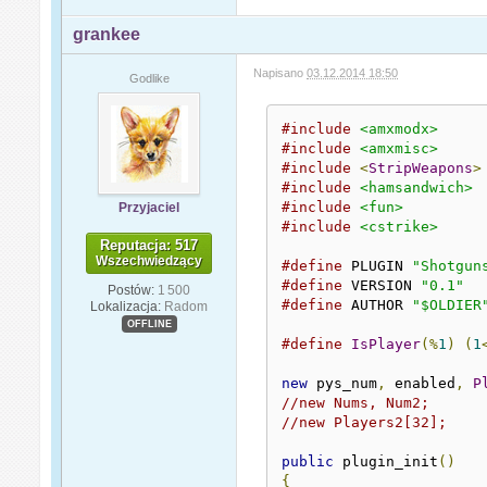
grankee
Napisano
03.12.2014 18:50
Godlike
#include
<amxmodx>
#include
<amxmisc>
#include
<
StripWeapons
>
#include
<hamsandwich>
#include
<fun>
Przyjaciel
#include
<cstrike>
Reputacja: 517
Wszechwiedzący
#define
 PLUGIN 
"Shotgun
#define
 VERSION 
"0.1"
Postów:
1 500
#define
 AUTHOR 
"$OLDIER
Lokalizacja:
Radom
OFFLINE
#define
IsPlayer
(%
1
)
(
1
new
 pys_num
,
 enabled
,
P
//new Nums, Num2;
//new Players2[32];
public
 plugin_init
()
{