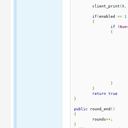
	client_print
(
0
,
if
(
enabled 
==
1
{
if
(
Num
{
}
}
return
true
}
public
 round_end
()
{
	rounds
++;
}