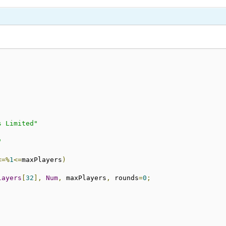
s Limited"
"
<=%
1
<=
maxPlayers
)
layers
[
32
],
Num
,
 maxPlayers
,
 rounds
=
0
;