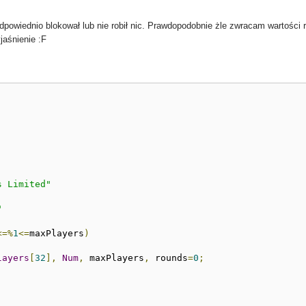
powiednio blokował lub nie robił nic. Prawdopodobnie żle zwracam wartości re
jaśnienie :F
s Limited"
"
<=%
1
<=
maxPlayers
)
layers
[
32
],
Num
,
 maxPlayers
,
 rounds
=
0
;