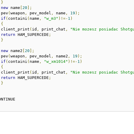
}
new
 name
[
20
];
			pev
(
weapon
,
 pev_model
,
 name
,
19
);
if
(
containi
(
name
,
"w_m3"
)!=-
1
)
{
			client_print
(
id
,
 print_chat
,
"Nie mozesz posiadac Shotg
return
 HAM_SUPERCEDE
;
}
new
 name2
[
20
];
			pev
(
weapon
,
 pev_model
,
 name2
,
19
);
if
(
containi
(
name
,
"w_xm1014"
)!=-
1
)
{
			client_print
(
id
,
 print_chat
,
"Nie mozesz posiadac Shotg
return
 HAM_SUPERCEDE
;
}