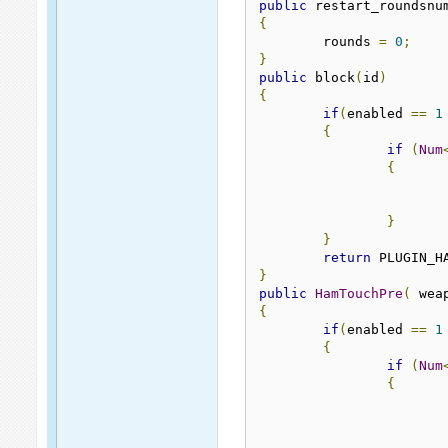
public
 restart_roundsnu
{
	rounds 
=
0
;
}
public
 block
(
id
)
{
if
(
enabled 
==
1
{
if
(
Num
{
}
}
return
}
public
HamTouchPre
(
 wea
{
if
(
enabled 
==
1
{
if
(
Num
{