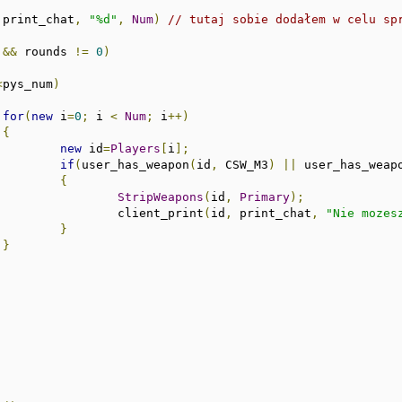
 print_chat
,
"%d"
,
Num
)
// tutaj sobie dodałem w celu sp
&&
 rounds 
!=
0
)
<
pys_num
)
for
(
new
 i
=
0
;
 i 
<
Num
;
 i
++)
{
new
 id
=
Players
[
i
];
if
(
user_has_weapon
(
id
,
 CSW_M3
)
||
 user_has_weap
{
StripWeapons
(
id
,
Primary
);
					client_print
(
id
,
 print_chat
,
"Nie mozes
}
}