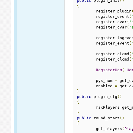
public
 plugin_init
()
{
	register_plugin
	register_event
(
	register_cvar
(
"
	register_cvar
(
"
	register_logeve
	register_event
(
	register_clcmd
(
	register_clcmd
(
RegisterHam
(
Ha
	pys_num 
=
 get_c
	enabled 
=
 get_c
}
public
 plugin_cfg
()
{
	maxPlayers
=
get_
}
public
 round_start
()
{
	get_players
(
Pla