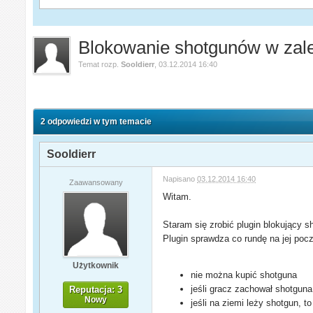
Blokowanie shotgunów w zależ
Temat rozp.
Sooldierr
,
03.12.2014 16:40
2 odpowiedzi w tym temacie
Sooldierr
Napisano
03.12.2014 16:40
Zaawansowany
Witam.
Staram się zrobić plugin blokujący s
Plugin sprawdza co rundę na jej począ
Użytkownik
nie można kupić shotguna
jeśli gracz zachował shotguna 
Reputacja: 3
Nowy
jeśli na ziemi leży shotgun, 