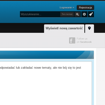
Logowanie »
Rejestracja
Ten temat
Wyświetl nową zawartość
powiadać lub zakładać nowe tematy, ale nie bój się to jest