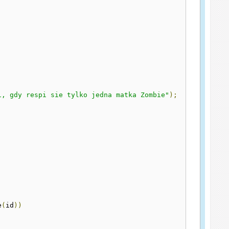
i, gdy respi sie tylko jedna matka Zombie"
);
e
(
id
))