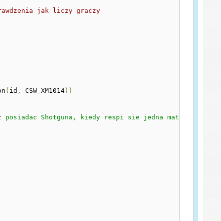
rawdzenia jak liczy graczy
on
(
id
,
 CSW_XM1014
))
z posiadac Shotguna, kiedy respi sie jedna matka Zombie"