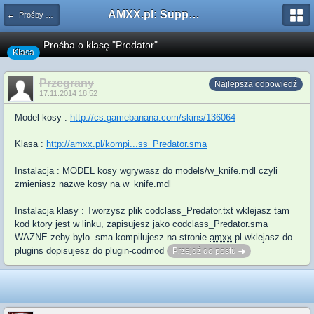
AMXX.pl: Support AMX Mod X i SourceMod
← Prośby o Klasę/Perk
Prośba o klasę "Predator"
Klasa
Przegrany
Najlepsza odpowiedź
17.11.2014 18:52
Model kosy :
http://cs.gamebanana.com/skins/136064
Klasa :
http://amxx.pl/kompi...ss_Predator.sma
Instalacja : MODEL kosy wgrywasz do models/w_knife.mdl czyli
zmieniasz nazwe kosy na w_knife.mdl
Instalacja klasy : Tworzysz plik codclass_Predator.txt wklejasz tam
kod ktory jest w linku, zapisujesz jako codclass_Predator.sma
WAZNE zeby bylo .sma kompilujesz na stronie
amxx
.pl wklejasz do
plugins dopisujesz do plugin-codmod
Przejdź do postu