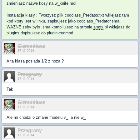
zmieniasz nazwe kosy na w_knife.mdl
Instalacja klasy : Tworzysz plik codclass_Predator.txt wklejasz tam
kod ktory jest w linku, zapisujesz jako codclass_Predator.sma
WAZNE zeby bylo .sma kompilujesz na stronie
amxx
.pl wklejasz do
plugins dopisujesz do plugin-codmod
Gizmodiusz
17.11.2014
A ta klasa posiada 1/2 z noża ?
Przegrany
17.11.2014
Tak
Gizmodiusz
17.11.2014
Ale mi chodzi o zmane modelu v_ a nie w_
Przegrany
17.11.2014