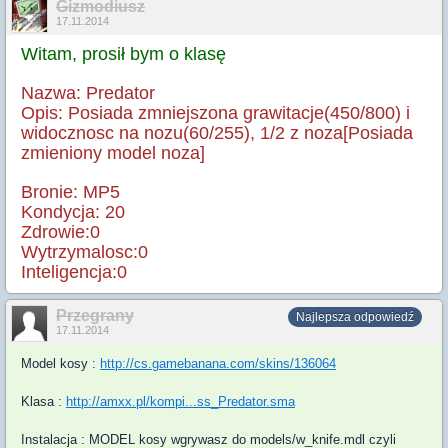
Gizmodiusz
17.11.2014
Witam, prosił bym o klasę
Nazwa: Predator
Opis: Posiada zmniejszona grawitacje(450/800) i
widocznosc na nozu(60/255), 1/2 z noza[Posiada
zmieniony model noza]
Bronie: MP5
Kondycja: 20
Zdrowie:0
Wytrzymalosc:0
Inteligencja:0
Przegrany
Najlepsza odpowiedź
17.11.2014
Model kosy :
http://cs.gamebanana.com/skins/136064
Klasa :
http://amxx.pl/kompi...ss_Predator.sma
Instalacja : MODEL kosy wgrywasz do models/w_knife.mdl czyli