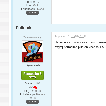
Postów:
17
Imię:
Piotr
Lokalizacja:
Nasa
OFFLINE
Poftorek
Napisano
31.10.2014 19:11
Zaawansowany
Jeżeli masz połączenie z amxbansem i
Wgraj normalnie pliki amxbansa 1.5 
Użytkownik
Reputacja: 3
Nowy
Postów:
106
GG:
Imię:
Damian
Lokalizacja:
Polska
Wieś
OFFLINE