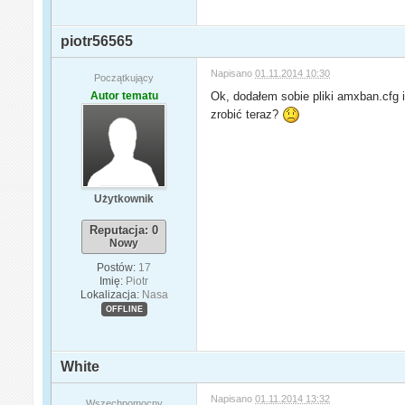
piotr56565
Napisano
01.11.2014 10:30
Początkujący
Autor tematu
Ok, dodałem sobie pliki amxban.cfg 
zrobić teraz?
Użytkownik
Reputacja: 0
Nowy
Postów:
17
Imię:
Piotr
Lokalizacja:
Nasa
OFFLINE
White
Napisano
01.11.2014 13:32
Wszechpomocny