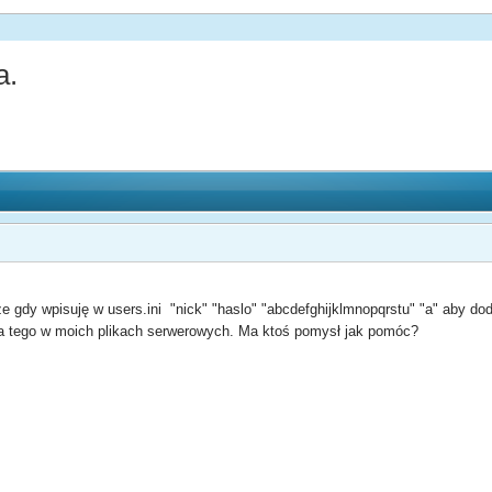
a.
 gdy wpisuję w users.ini "nick" "haslo" "abcdefghijklmnopqrstu" "a" aby doda
ma tego w moich plikach serwerowych. Ma ktoś pomysł jak pomóc?