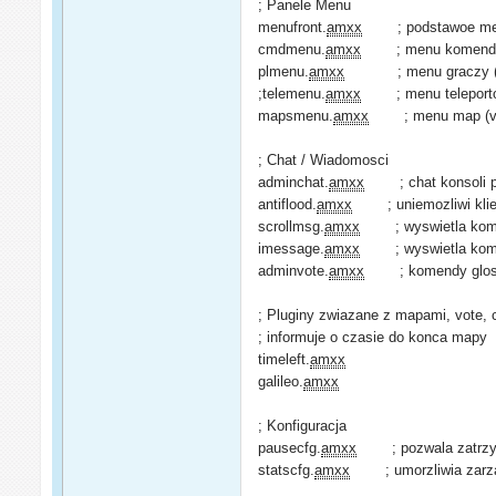
; Panele Menu
menufront.
amxx
; podstawoe men
cmdmenu.
amxx
; menu komend(sp
plmenu.
amxx
; menu graczy (kick
;telemenu.
amxx
; menu teleportowa
mapsmenu.
amxx
; menu map (vote
; Chat / Wiadomosci
adminchat.
amxx
; chat konsoli p
antiflood.
amxx
; uniemozliwi klient
scrollmsg.
amxx
; wyswietla komun
imessage.
amxx
; wyswietla komun
adminvote.
amxx
; komendy glos
; Pluginy zwiazane z mapami, vote, 
; informuje o czasie do konca mapy
timeleft.
amxx
galileo.
amxx
; Konfiguracja
pausecfg.
amxx
; pozwala zatrzyma
statscfg.
amxx
; umorzliwia zarzad