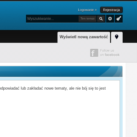
Logowanie »
Rejestracja
Ten temat
Wyświetl nową zawartość
powiadać lub zakładać nowe tematy, ale nie bój się to jest