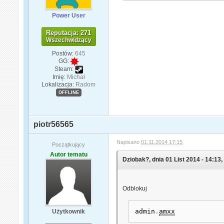
Power User
Reputacja: 271
Wszechwidzący
Postów:
645
GG:
Steam:
Imię:
Michał
Lokalizacja:
Radom
OFFLINE
piotr56565
Napisano
01.11.2014 17:15
Początkujący
Autor tematu
Dziobak?, dnia 01 List 2014 - 14:13,
Odblokuj
admin
.
amxx
Użytkownik