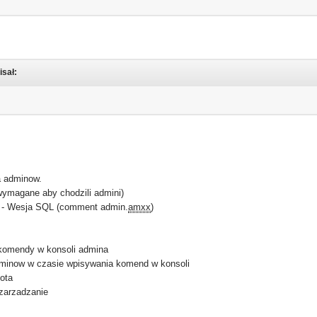
isał:
a adminow.
gane aby chodzili admini)
Wesja SQL (comment admin.
amxx
)
endy w konsoli admina
ow w czasie wpisywania komend w konsoli
ota
zarzadzanie