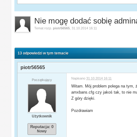
Nie mogę dodać sobię admin
Temat rozp.
piotr56565
,
31.10.2014 16:11
13 odpowiedzi w tym temacie
piotr56565
Napisano
31.10.2014 16:11
Początkujący
Witam. Mój problem polega na tym, że
amxbans.cfg czy jakoś tak, to nie 
Z góry dzięki.
Pozdrawiam
Użytkownik
Reputacja: 0
Nowy