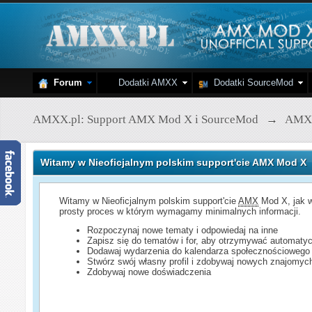
Forum
Dodatki AMXX
Dodatki SourceMod
AMXX.pl: Support AMX Mod X i SourceMod
→
AMX
Witamy w Nieoficjalnym polskim support'cie AMX Mod X
Witamy w Nieoficjalnym polskim support'cie
AMX
Mod X, jak w
prosty proces w którym wymagamy minimalnych informacji.
Rozpoczynaj nowe tematy i odpowiedaj na inne
Zapisz się do tematów i for, aby otrzymywać automatyc
Dodawaj wydarzenia do kalendarza społecznościowego
Stwórz swój własny profil i zdobywaj nowych znajomyc
Zdobywaj nowe doświadczenia