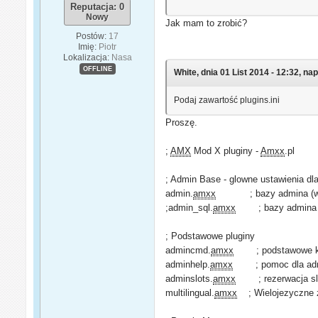
Reputacja: 0
Nowy
Jak mam to zrobić?
Postów:
17
Imię:
Piotr
Lokalizacja:
Nasa
OFFLINE
White, dnia 01 List 2014 - 12:32, nap
Podaj zawartość plugins.ini
Proszę.
;
AMX
Mod X pluginy -
Amxx
.pl
; Admin Base - glowne ustawienia dl
admin.
amxx
; bazy admina (wyma
;admin_sql.
amxx
; bazy admina - 
; Podstawowe pluginy
admincmd.
amxx
; podstawowe kom
adminhelp.
amxx
; pomoc dla admin
adminslots.
amxx
; rezerwacja sl
multilingual.
amxx
; Wielojezyczne 