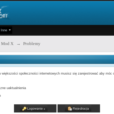
Inne
 Mod X
→
Problemy
 większości społeczności internetowych musisz się zarejestrować aby móc od
zne uaktualnienia
h