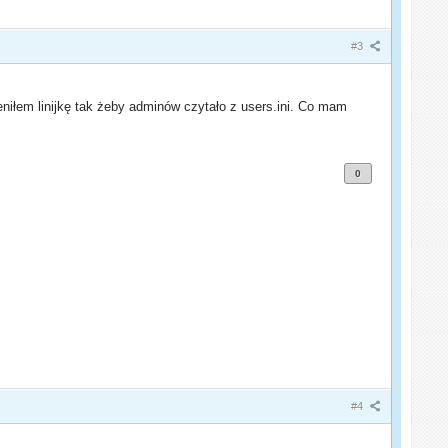
#3
niłem linijkę tak żeby adminów czytało z users.ini. Co mam
0
#4