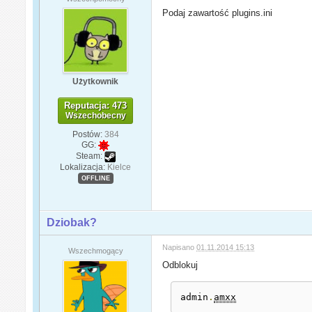
Podaj zawartość plugins.ini
Użytkownik
Reputacja: 473
Wszechobecny
Postów:
384
GG:
Steam:
Lokalizacja:
Kielce
OFFLINE
Dziobak?
Napisano
01.11.2014 15:13
Wszechmogący
Odblokuj
admin
.
amxx