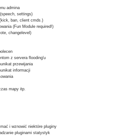
u admina
eech, settings)
, ban, client cmds.)
nia (Fun Module required!)
, changelevel)
olecen
om z servera flooding'u
ikat przewijania
ikat informacji
owania
czas mapy itp.
ć i wznowić niektóre pluginy
zanie pluginami statystyk