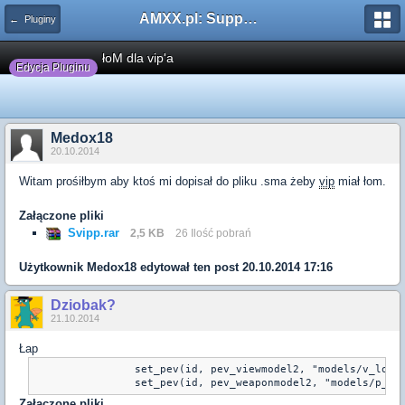
AMXX.pl: Support AMX Mod X i SourceMod
← Pluginy
łoM dla vip'a
Edycja Pluginu
Medox18
20.10.2014
Witam prośiłbym aby ktoś mi dopisał do pliku .sma żeby
vip
miał łom.
Załączone pliki
Svipp.rar
2,5 KB
26 Ilość pobrań
Użytkownik
Medox18
edytował ten post 20.10.2014 17:16
Dziobak?
21.10.2014
Łap
		set_pev(id, pev_viewmodel2, "models/v_lom.mdl")

Załączone pliki