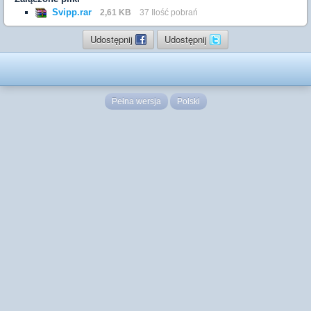
Svipp.rar
2,61 KB
37 Ilość pobrań
Udostępnij
Udostępnij
Pełna wersja
Polski