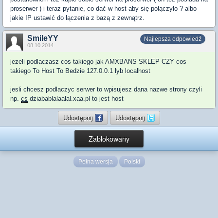
proserwer ) i teraz pytanie, co dać w host aby się połączyło ? albo
jakie IP ustawić do łączenia z bazą z zewnątrz.
SmileYY
Najlepsza odpowiedź
08.10.2014
jezeli podlaczasz cos takiego jak AMXBANS SKLEP CZY cos
takiego To Host To Bedzie 127.0.0.1 lyb localhost
jesli chcesz podlaczyc serwer to wpisujesz dana nazwe strony czyli
np.
cs
-dziabablalaalal.xaa.pl to jest host
Udostępnij
Udostępnij
Zablokowany
Pełna wersja
Polski