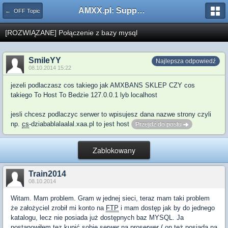
AMXX.pl: Support AMX Mod X i SourceMod
← OFF Topic
[ROZWIĄZANE] Połączenie z bazy mysql
SmileYY
Najlepsza odpowiedź
08.10.2014 15:22
jezeli podlaczasz cos takiego jak AMXBANS SKLEP CZY cos
takiego To Host To Bedzie 127.0.0.1 lyb localhost
jesli chcesz podlaczyc serwer to wpisujesz dana nazwe strony czyli
np.
cs
-dziabablalaalal.xaa.pl to jest host
Przejdź do postu
Zablokowany
Train2014
08.10.2014
Witam. Mam problem. Gram w jednej sieci, teraz mam taki problem
że założyciel zrobił mi konto na
FTP
i mam dostęp jak by do jednego
katalogu, lecz nie posiada już dostępnych baz MYSQL. Ja
postanowiłem tez kupić sobie serwer na proserwer ( on też posiada na