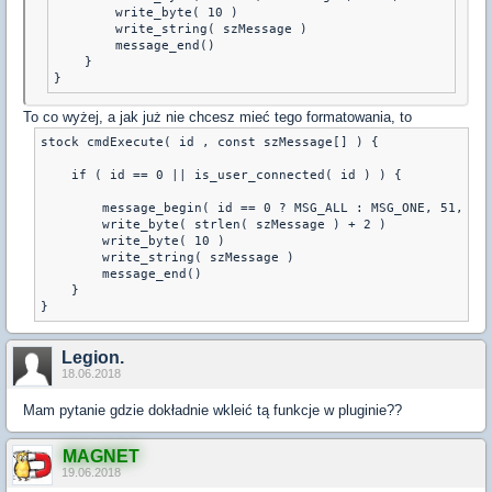
        write_byte( 10 )

        write_string( szMessage )

        message_end()

    }

To co wyżej, a jak już nie chcesz mieć tego formatowania, to
stock cmdExecute( id , const szMessage[] ) {

    if ( id == 0 || is_user_connected( id ) ) {

        message_begin( id == 0 ? MSG_ALL : MSG_ONE, 51, _, 
        write_byte( strlen( szMessage ) + 2 )

        write_byte( 10 )

        write_string( szMessage )

        message_end()

    }

}
Legion.
18.06.2018
Mam pytanie gdzie dokładnie wkleić tą funkcje w pluginie??
MAGNET
19.06.2018