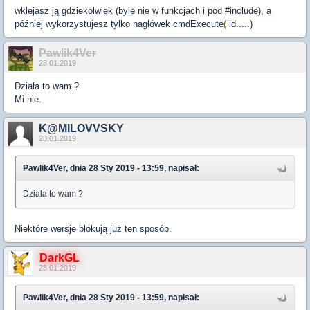
wklejasz ją gdziekolwiek (byle nie w funkcjach i pod #include), a
później wykorzystujesz tylko nagłówek
cmdExecute
(
id.....)
Pawlik4Ver
28.01.2019
Działa to wam ?
Mi nie.
K@MILOVVSKY
28.01.2019
Pawlik4Ver, dnia 28 Sty 2019 - 13:59, napisał:
Działa to wam ?
Niektóre wersje blokują już ten sposób.
DarkGL
28.01.2019
Pawlik4Ver, dnia 28 Sty 2019 - 13:59, napisał: