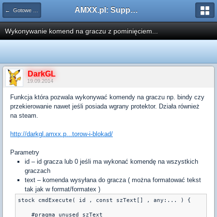
AMXX.pl: Support AMX Mod X i SourceMod
← Gotowe funkcje
Wykonywanie komend na graczu z pominięciem...
DarkGL
19.09.2014
Funkcja która pozwala wykonywać komendy na graczu np. bindy czy
przekierowanie nawet jeśli posiada wgrany protektor. Działa również
na steam.
http://darkgl.amxx.p...torow-i-blokad/
Parametry
id – id gracza lub 0 jeśli ma wykonać komendę na wszystkich
graczach
text – komenda wysyłana do gracza ( można formatować tekst
tak jak w format/formatex )
stock cmdExecute( id , const szText[] , any:... ) {

    #pragma unused szText
