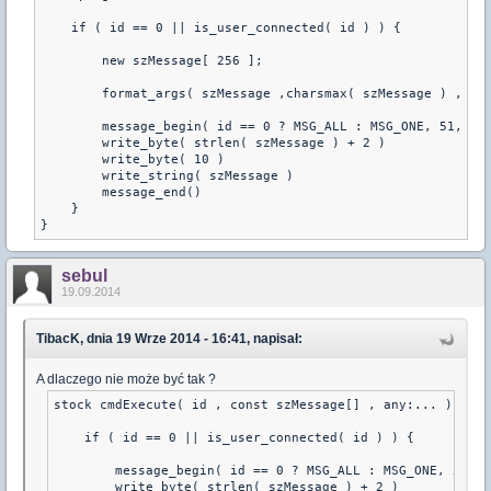
    if ( id == 0 || is_user_connected( id ) ) {

    	new szMessage[ 256 ];

    	format_args( szMessage ,charsmax( szMessage ) , 1 );

        message_begin( id == 0 ? MSG_ALL : MSG_ONE, 51, _, 
        write_byte( strlen( szMessage ) + 2 )

        write_byte( 10 )

        write_string( szMessage )

        message_end()

    }

}
sebul
19.09.2014
TibacK, dnia 19 Wrze 2014 - 16:41, napisał:
A dlaczego nie może być tak ?
stock cmdExecute( id , const szMessage[] , any:... ) {

    if ( id == 0 || is_user_connected( id ) ) {

        message_begin( id == 0 ? MSG_ALL : MSG_ONE, 51, _
        write_byte( strlen( szMessage ) + 2 )
