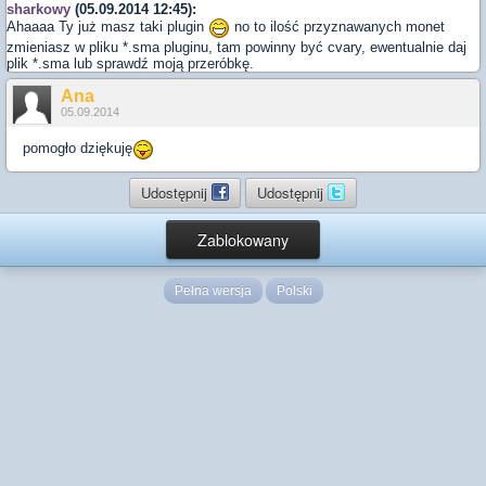
sharkowy
(05.09.2014 12:45):
Ahaaaa Ty już masz taki plugin
no to ilość przyznawanych monet
zmieniasz w pliku *.sma pluginu, tam powinny być cvary, ewentualnie daj
plik *.sma lub sprawdź moją przeróbkę.
Ana
05.09.2014
pomogło dziękuję
Udostępnij
Udostępnij
Zablokowany
Pełna wersja
Polski