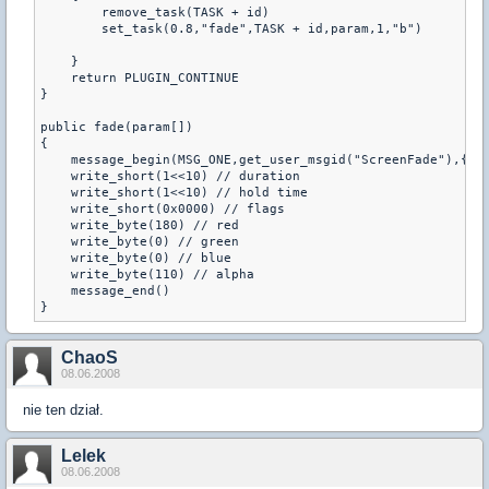
        remove_task(TASK + id)

        set_task(0.8,"fade",TASK + id,param,1,"b")

    }   

    return PLUGIN_CONTINUE

}

public fade(param[])

{

    message_begin(MSG_ONE,get_user_msgid("ScreenFade"),{0,0
    write_short(1<<10) // duration

    write_short(1<<10) // hold time

    write_short(0x0000) // flags

    write_byte(180) // red

    write_byte(0) // green

    write_byte(0) // blue

    write_byte(110) // alpha

    message_end()   

}
ChaoS
08.06.2008
nie ten dział.
Lelek
08.06.2008