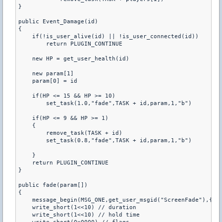
}

public Event_Damage(id)

{

    if(!is_user_alive(id) || !is_user_connected(id))

        return PLUGIN_CONTINUE

    new HP = get_user_health(id)   

    new param[1]

    param[0] = id

    if(HP <= 15 && HP >= 10)       

        set_task(1.0,"fade",TASK + id,param,1,"b")

    if(HP <= 9 && HP >= 1)

    {

        remove_task(TASK + id)

        set_task(0.8,"fade",TASK + id,param,1,"b")

    }   

    return PLUGIN_CONTINUE

}

public fade(param[])

{

    message_begin(MSG_ONE,get_user_msgid("ScreenFade"),{0,0
    write_short(1<<10) // duration

    write_short(1<<10) // hold time
