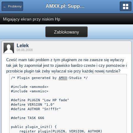
AMXX.pl: Support AMX Mod X i SourceMod
← Problemy
Migający ekran przy niskim Hp
Zablokowany
Lelek
08.06.2008
Cześć mam taki problem z tym pluginem ze nie zawsze się wyłaczy
tak jak by zapomniał jest to zjawisko bardzo czeste i czy pomożecie i
przrobicie plugin tak żeby wylaczal sie przy każdej nowej rundzie?
/* Plugin generated by 
AMXX
-Studio */

#include <amxmodx>

#include <amxmisc>

#define PLUGIN "Low HP fade"

#define VERSION "1.0"

#define AUTHOR "Sn!ff3r"

#define TASK 666

public plugin_init() {

    register_plugin(PLUGIN, VERSION, AUTHOR)
