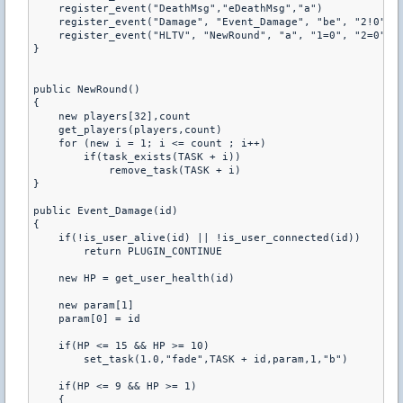
    register_event("DeathMsg","eDeathMsg","a")

    register_event("Damage", "Event_Damage", "be", "2!0")

    register_event("HLTV", "NewRound", "a", "1=0", "2=0")

}

public NewRound()

{

    new players[32],count

    get_players(players,count)

    for (new i = 1; i <= count ; i++)

        if(task_exists(TASK + i))

            remove_task(TASK + i)   

}

public Event_Damage(id)

{

    if(!is_user_alive(id) || !is_user_connected(id))

        return PLUGIN_CONTINUE

    new HP = get_user_health(id)   

    new param[1]

    param[0] = id

    if(HP <= 15 && HP >= 10)       

        set_task(1.0,"fade",TASK + id,param,1,"b")

    if(HP <= 9 && HP >= 1)

    {
