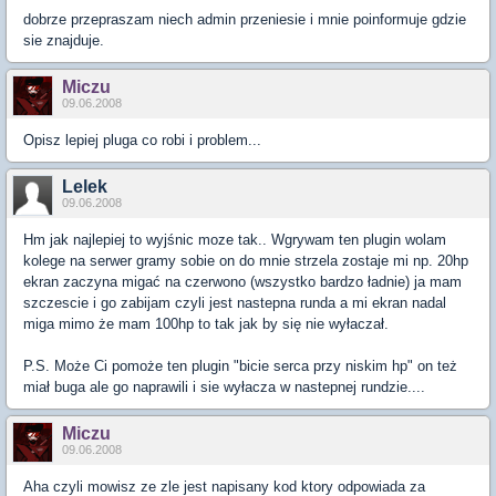
dobrze przepraszam niech admin przeniesie i mnie poinformuje gdzie
sie znajduje.
Miczu
09.06.2008
Opisz lepiej pluga co robi i problem...
Lelek
09.06.2008
Hm jak najlepiej to wyjśnic moze tak.. Wgrywam ten plugin wolam
kolege na serwer gramy sobie on do mnie strzela zostaje mi np. 20hp
ekran zaczyna migać na czerwono (wszystko bardzo ładnie) ja mam
szczescie i go zabijam czyli jest nastepna runda a mi ekran nadal
miga mimo że mam 100hp to tak jak by się nie wyłaczał.
P.S. Może Ci pomoże ten plugin "bicie serca przy niskim hp" on też
miał buga ale go naprawili i sie wyłacza w nastepnej rundzie....
Miczu
09.06.2008
Aha czyli mowisz ze zle jest napisany kod ktory odpowiada za