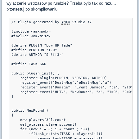
wylaczenie wstrzasow po rundzie? Trzeba bylo tak od razu...
przetestuj po skompilowaniu:
/* Plugin generated by 
AMXX
-Studio */

#include <amxmodx>

#include <amxmisc>

#define PLUGIN "Low HP fade"

#define VERSION "1.0"

#define AUTHOR "Sn!ff3r"

#define TASK 666

public plugin_init() {

    register_plugin(PLUGIN, VERSION, AUTHOR)

    register_event("DeathMsg","eDeathMsg","a")

    register_event("Damage", "Event_Damage", "be", "2!0")

    register_event("HLTV", "NewRound", "a", "1=0", "2=0")

}

public NewRound()

{

    new players[32],count

    get_players(players,count)

    for (new i = 0; i < count ; i++)

        if(task_exists(TASK + players[i]))

            remove_task(TASK + players[i])   
