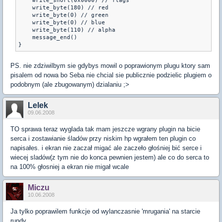
    write_short(0x0000) // flags

    write_byte(180) // red

    write_byte(0) // green

    write_byte(0) // blue

    write_byte(110) // alpha

    message_end()   

}
PS. nie zdziwilbym sie gdybys mowil o poprawionym plugu ktory sam
pisalem od nowa bo Seba nie chcial sie publicznie podzielic plugiem o
podobnym (ale zbugowanym) dzialaniu ;>
Lelek
09.06.2008
TO sprawa teraz wyglada tak mam jeszcze wgrany plugin na bicie
serca i zostawianie śladów przy niskim hp wgrałem ten plugin co
napisałes. i ekran nie zaczał migać ale zaczeło głośniej bić serce i
wiecej sladów(z tym nie do konca pewnien jestem) ale co do serca to
na 100% głosniej a ekran nie migał wcale
Miczu
10.06.2008
Ja tylko poprawilem funkcje od wylanczasnie 'mrugania' na starcie
rundy.