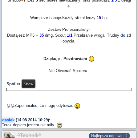
Shadow
-
Przez
5
sec
jeste
ś
niewidzialny
,
oraz
posiadasz
1
/
5
z
deagl
e
.
Wampirze
naboje
-
Ka
ż
dy
strza
ł
leczy
15
hp
.
Zestaw
Profesionalisty
-
Dostajesz
MP5
+
35
dmg
,
Scout
1
/
1
,
Przebranie
wroga
,
Trudny
do
zd
obycia
.
Dziękuję - Pozdrawiam
Nie Otwierać Spoilera !
Spoiler
@@Zapomniałeś, że mogę edytować
dasiek
(14.08.2014 10:29):
Teraz dopiero jestem nie miły.
^Technik^
Najlepsza odpowiedź