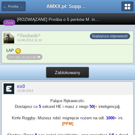
AMXX.pl: Support AMX Mod X i SourceMod
← Prośby o Klasę/Perk
[ROZWIĄZANE] Prośba o 5 perków M. in....
Perk
^Technik^
Najlepsza odpowiedź
14.08.2014 11:10
ŁAP
Przejdź do postu
Zablokowany
ex0
14.08.2014
Pal
ą
ce
R
ę
kawiczki
-
Dostajesz
co
5
sekund
HE
i
masz
z
niego
50
(
+
inteligencja
)
.
Kinfe
Ruggby
-
Mo
ż
esz
robi
ć
migni
ę
cie
no
ż
em
na
odl
.
1000
+
int
.
[PPM]