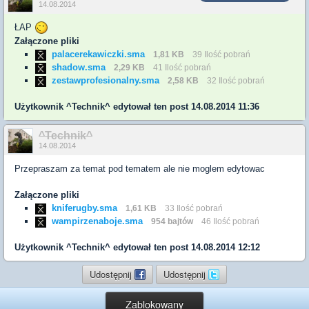
14.08.2014
ŁAP
Załączone pliki
palacerekawiczki.sma
1,81 KB
39 Ilość pobrań
shadow.sma
2,29 KB
41 Ilość pobrań
zestawprofesionalny.sma
2,58 KB
32 Ilość pobrań
Użytkownik
^Technik^
edytował ten post 14.08.2014 11:36
^Technik^
14.08.2014
Przepraszam za temat pod tematem ale nie moglem edytowac
Załączone pliki
kniferugby.sma
1,61 KB
33 Ilość pobrań
wampirzenaboje.sma
954 bajtów
46 Ilość pobrań
Użytkownik
^Technik^
edytował ten post 14.08.2014 12:12
Udostępnij
Udostępnij
Zablokowany