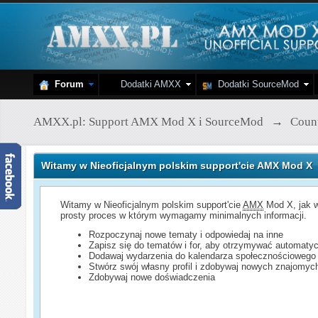
Forum
Dodatki AMXX
Dodatki SourceMod
AMXX.pl: Support AMX Mod X i SourceMod
→
Count
Witamy w Nieoficjalnym polskim support'cie AMX Mod X
Witamy w Nieoficjalnym polskim support'cie
AMX
Mod X, jak w
prosty proces w którym wymagamy minimalnych informacji.
Rozpoczynaj nowe tematy i odpowiedaj na inne
Zapisz się do tematów i for, aby otrzymywać automatyc
Dodawaj wydarzenia do kalendarza społecznościowego
Stwórz swój własny profil i zdobywaj nowych znajomyc
Zdobywaj nowe doświadczenia