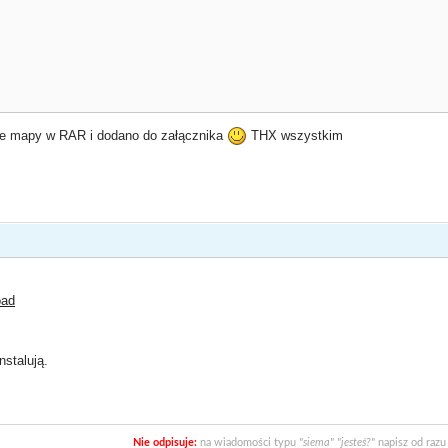
te mapy w RAR i dodano do załącznika
THX wszystkim
oad
nstalują.
Nie odpisuje:
na wiadomości typu
"siema" "jesteś?"
napisz od razu 