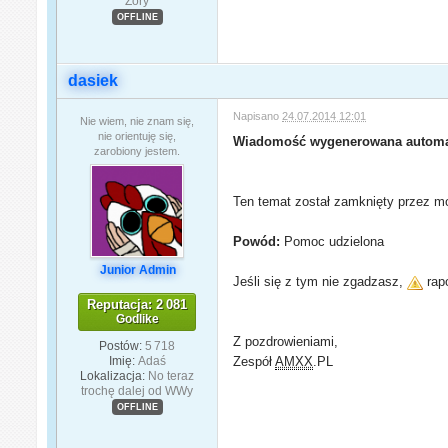
Żory
OFFLINE
dasiek
Napisano
24.07.2014 12:01
Nie wiem, nie znam się,
nie orientuję się,
Wiadomość wygenerowana automa
zarobiony jestem.
Ten temat został zamknięty przez mo
Powód:
Pomoc udzielona
Junior Admin
Jeśli się z tym nie zgadzasz,
rapo
Reputacja: 2 081
Godlike
Z pozdrowieniami,
Postów:
5 718
Imię:
Adaś
Zespół
AMXX
.PL
Lokalizacja:
No teraz
trochę dalej od WWy
OFFLINE