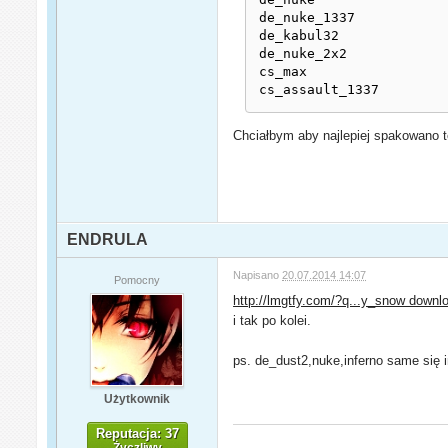
de_nuke_1337 

de_kabul32 

de_nuke_2x2 

cs_max 

cs_assault_1337
Chciałbym aby najlepiej spakowano 
ENDRULA
Napisano
20.07.2014 14:07
Pomocny
http://lmgtfy.com/?q...y_snow downl
i tak po kolei.
ps. de_dust2,nuke,inferno same się i
Użytkownik
Reputacja: 37