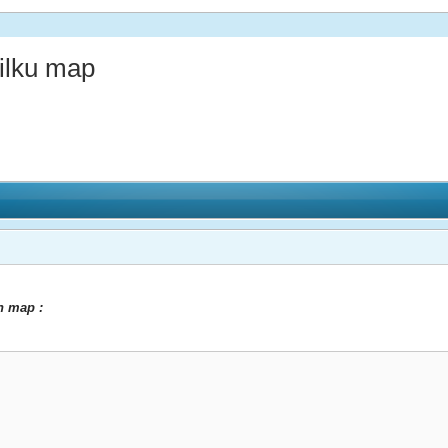
lku map
ch map :