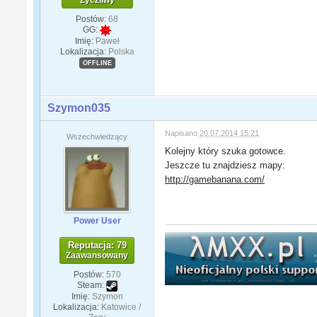
Życzliwy
Postów:
68
GG:
Imię:
Paweł
Lokalizacja:
Polska
OFFLINE
Szymon035
Napisano
20.07.2014 15:21
Wszechwiedzący
Kolejny który szuka gotowce.
Jeszcze tu znajdziesz mapy:
http://gamebanana.com/
Power User
Reputacja: 79
Zaawansowany
Postów:
570
Steam:
Imię:
Szymon
Lokalizacja:
Katowice /