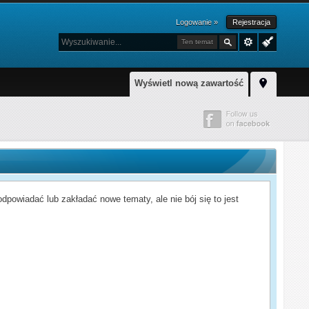
Logowanie »
Rejestracja
Ten temat
Wyświetl nową zawartość
powiadać lub zakładać nowe tematy, ale nie bój się to jest