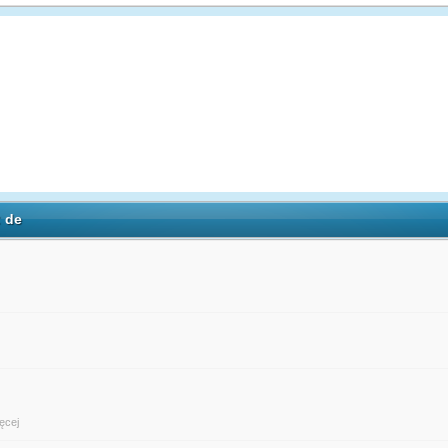
: de
ięcej