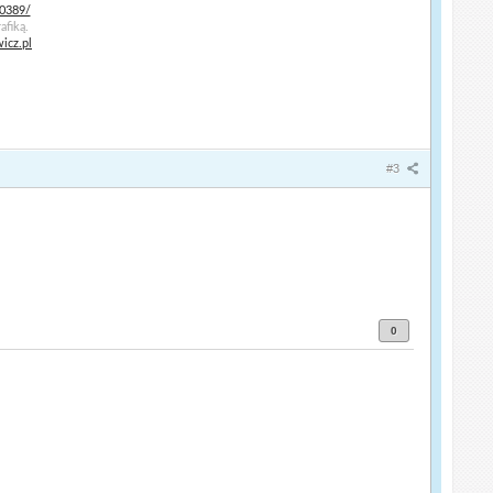
10389/
afiką.
icz.pl
#3
0