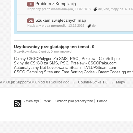
Problem z Kompilacją
DE
Napisany przez
wariat aka pro
, 11.02.2018
de
,
vhe
,
mapy cs .6
,
1.
Szukam świątecznych map
DE
Napisany przez
mentosik.
, 13.12.2016
de
Użytkownicy przeglądający ten temat: 0
0 użytkowników, 0 gości, 0 anonimowych
Coinsy CSGOPolygon Za SMS, PSC , Przelew - CoinSell.pro
Skiny do CS:GO za SMS, PSC, Przelew - CSGOPaka.com
Automatyczny Bot Levelowania Steam - LVLUPSteam.com
CSGO Gambling Sites and Free Betting Codes - DreamCodes.gg
💸 
AMXX.pl: Support AMX Mod X i SourceMod
→
Counter-Strike 1.6
→
Mapy
Zmień styl
Polski
Oznacz jako przeczytane
Pomoc