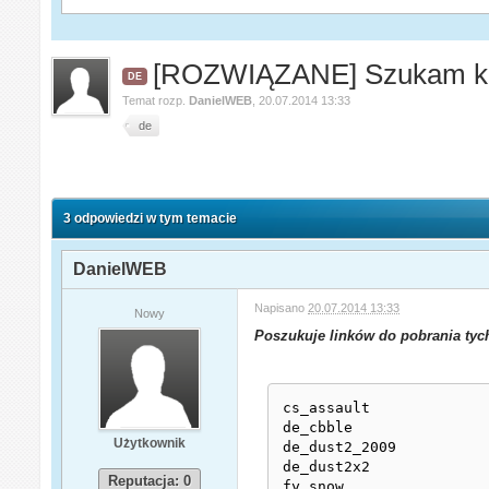
[ROZWIĄZANE] Szukam ki
DE
Temat rozp.
DanielWEB
,
20.07.2014 13:33
de
3 odpowiedzi w tym temacie
DanielWEB
Napisano
20.07.2014 13:33
Nowy
Poszukuje linków do pobrania ty
cs_assault 

de_cbble 

Użytkownik
de_dust2_2009 

de_dust2x2 

Reputacja: 0
fy_snow 
