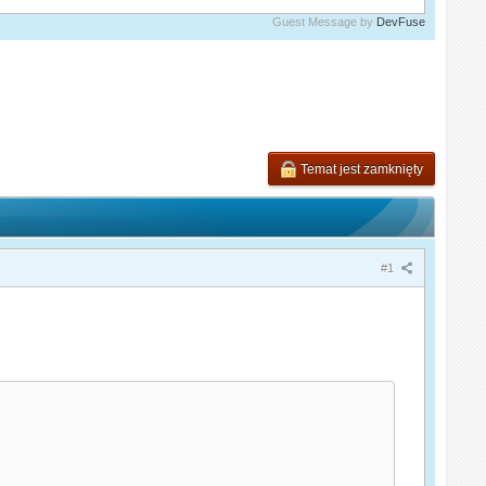
Guest Message by
DevFuse
Temat jest zamknięty
#1