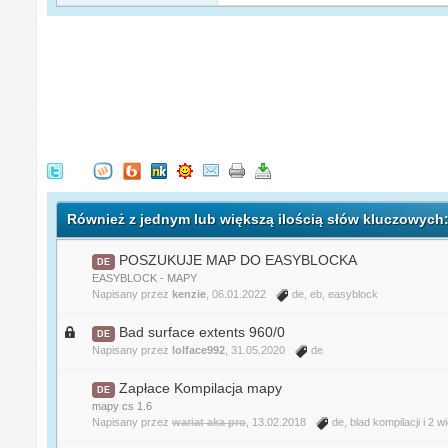
Również z jednym lub większą ilością słów kluczowych
POSZUKUJE MAP DO EASYBLOCKA
DE
EASYBLOCK - MAPY
Napisany przez
kenzie
, 06.01.2022
de
,
eb
,
easyblock
Bad surface extents 960/0
DE
Napisany przez
lolface992
, 31.05.2020
de
Zapłace Kompilacja mapy
DE
mapy cs 1.6
Napisany przez
wariat aka pro
, 13.02.2018
de
,
blad kompilacji
i 2 w