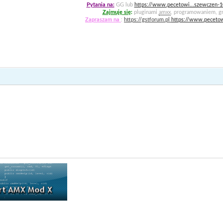
Pytania na:
GG lub
https://www.pecetowi...szewczen-
Zajmuję się
:
pluginami
amxx
, programowaniem, gr
Zapraszam na
:
https://gstforum.pl
https://www.pecetow