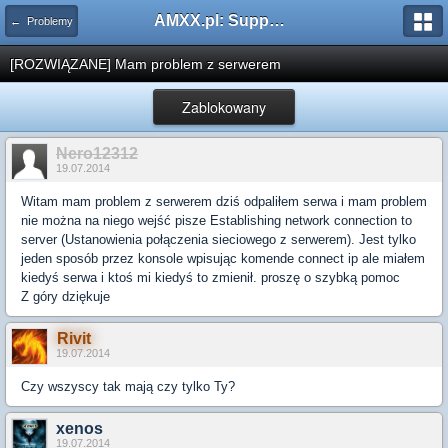
AMXX.pl: Support AMX Mod X i SourceMod
← Problemy
[ROZWIĄZANE] Mam problem z serwerem
Zablokowany
Nero12312
19.07.2014
Witam mam problem z serwerem dziś odpaliłem serwa i mam problem
nie można na niego wejść pisze Establishing network connection to
server (Ustanowienia połączenia sieciowego z serwerem). Jest tylko
jeden sposób przez konsole wpisując komende connect ip ale miałem
kiedyś serwa i ktoś mi kiedyś to zmienił. proszę o szybką pomoc
Z góry dziękuje
Rivit
19.07.2014
Czy wszyscy tak mają czy tylko Ty?
xenos
19.07.2014