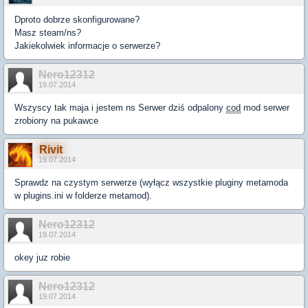
Dproto dobrze skonfigurowane?
Masz steam/ns?
Jakiekolwiek informacje o serwerze?
Nero12312
19.07.2014
Wszyscy tak maja i jestem ns Serwer dziś odpalony
cod
mod serwer
zrobiony na pukawce
Rivit
19.07.2014
Sprawdz na czystym serwerze (wyłącz wszystkie pluginy metamoda
w plugins.ini w folderze metamod).
Nero12312
19.07.2014
okey juz robie
Nero12312
19.07.2014