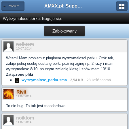
AMXX.pl: Support AMX Mod X i SourceMod
← Problemy z pluginami
Wytrzymalosc perku. Buguje się.
Zablokowany
noiktom
10.07.2014
Witam! Mam problem z pluginem wytrzymalosci perku. Otóż tak,
zabije jedną osobę dostanę perk, pożniej zginę np. 2 razy i mam
wytrzymalosc 8/10 po czym zmienię klasę i znów mam 10/10.
Załączone pliki
wytrzymalosc_perku.sma
2,54 KB
28 Ilość pobrań
Rivit
11.07.2014
To nie bug. To tak jest standardowo.
noiktom
11.07.2014