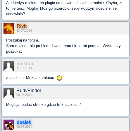
Ale kiedyś miałem ten plugin na serwie i działał normalnie. Chyba, ze
to nie ten... Mógłby ktoś go przerobić, zeby wytrzymalosc sie nie
odnawiala?
Rivit
11.07.2014
Poszukaj na forum.
Sam mialem taki problem dawno temu i ktos mi pomogl. Wystarczy
poszukac.
noiktom
11.07.2014
Znalazlem. Mozna zamknac.
RudyPindol
08.08.2014
Moglbys podac stronke gdzie to znalazles ?
dasiek
08.08.2014