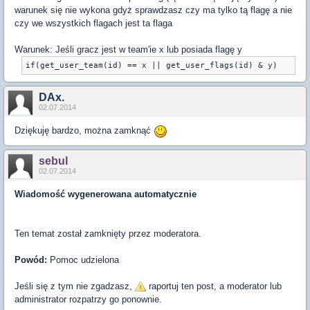
warunek się nie wykona gdyż sprawdzasz czy ma tylko tą flagę a nie
czy we wszystkich flagach jest ta flaga
Warunek: Jeśli gracz jest w team'ie x lub posiada flagę y
if(get_user_team(id) == x || get_user_flags(id) & y)
DAx.
02.07.2014
Dziękuję bardzo, można zamknąć
sebul
02.07.2014
Wiadomość wygenerowana automatycznie
Ten temat został zamknięty przez moderatora.
Powód:
Pomoc udzielona
Jeśli się z tym nie zgadzasz,
raportuj ten post, a moderator lub
administrator rozpatrzy go ponownie.