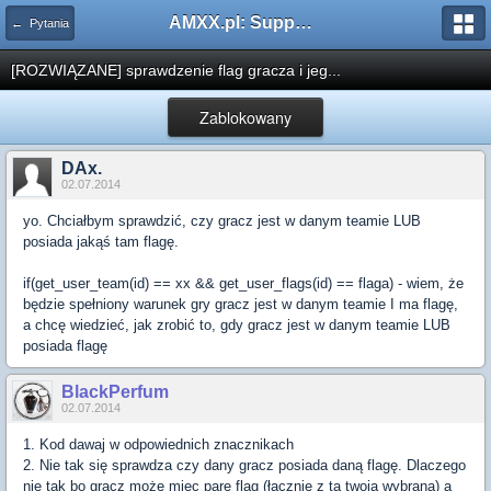
AMXX.pl: Support AMX Mod X i SourceMod
← Pytania
[ROZWIĄZANE] sprawdzenie flag gracza i jeg...
Zablokowany
DAx.
02.07.2014
yo. Chciałbym sprawdzić, czy gracz jest w danym teamie LUB
posiada jakąś tam flagę.
if(get_user_team(id) == xx && get_user_flags(id) == flaga) - wiem, że
będzie spełniony warunek gry gracz jest w danym teamie I ma flagę,
a chcę wiedzieć, jak zrobić to, gdy gracz jest w danym teamie LUB
posiada flagę
BlackPerfum
02.07.2014
1. Kod dawaj w odpowiednich znacznikach
2. Nie tak się sprawdza czy dany gracz posiada daną flagę. Dlaczego
nie tak bo gracz może miec pare flag (łącznie z tą twoją wybrana) a