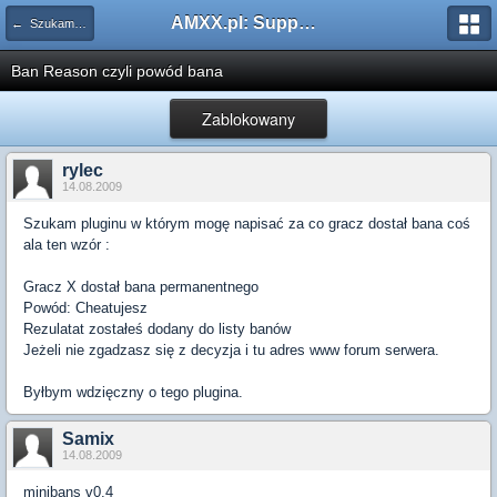
AMXX.pl: Support AMX Mod X i SourceMod
← Szukam pluginu
Ban Reason czyli powód bana
Zablokowany
rylec
14.08.2009
Szukam pluginu w którym mogę napisać za co gracz dostał bana coś
ala ten wzór :
Gracz X dostał bana permanentnego
Powód: Cheatujesz
Rezulatat zostałeś dodany do listy banów
Jeżeli nie zgadzasz się z decyzja i tu adres www forum serwera.
Byłbym wdzięczny o tego plugina.
Samix
14.08.2009
minibans v0.4