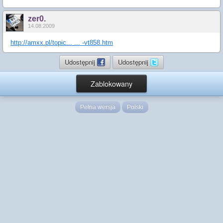
zer0.
14.08.2009
http://amxx.pl/topic... ... -vt858.htm
Udostępnij
Udostępnij
Zablokowany
Pełna wersja
Polski