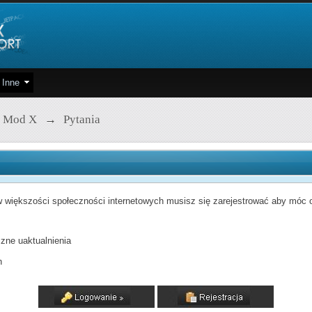
Inne
 Mod X
→
Pytania
 większości społeczności internetowych musisz się zarejestrować aby móc od
zne uaktualnienia
h