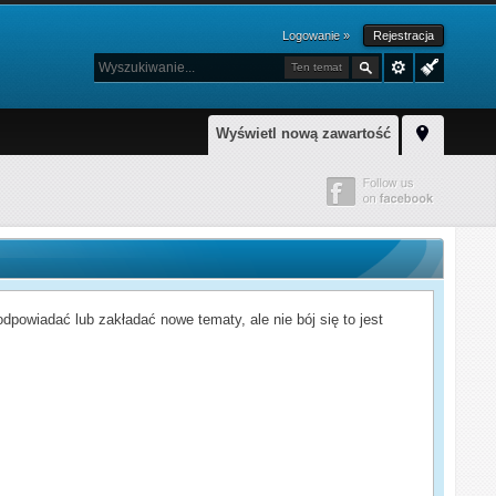
Logowanie »
Rejestracja
Ten temat
Wyświetl nową zawartość
powiadać lub zakładać nowe tematy, ale nie bój się to jest