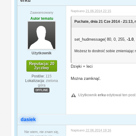
erku
Napisano
21.06.2014 22:15
Zaawansowany
Autor tematu
Puchate, dnia 21 Cze 2014 - 21:13, 
set_hudmessage( 80, 0, 255,
-1.0
,
Możesz to dostroić sobie zmieniając 
Użytkownik
Reputacja: 20
Dzięki + leci
Życzliwy
Postów:
115
Można zamknąć.
Lokalizacja:
zielona
góra
OFFLINE
Użytkownik
erku
edytował ten post
dasiek
Napisano
22.06.2014 19:16
Nie wiem, nie znam się,