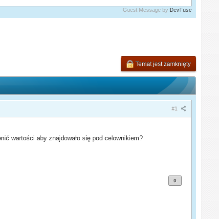
Guest Message by
DevFuse
Temat jest zamknięty
#1
nić wartości aby znajdowało się pod celownikiem?
0