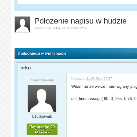
Położenie napisu w hudzie
Temat rozp.
erku
,
21.06.2014 22:07
3 odpowiedzi w tym temacie
erku
Napisano
21.06.2014 22:07
Zaawansowany
Witam na serwerze mam wgrany plugi
set_hudmessage( 80, 0, 255, 0.76, 0.0
Użytkownik
Reputacja: 20
Życzliwy