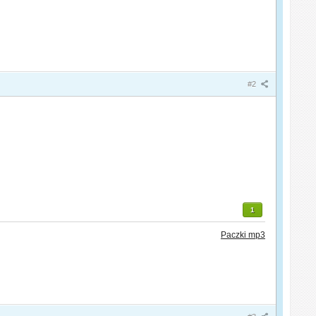
#2
1
Paczki mp3