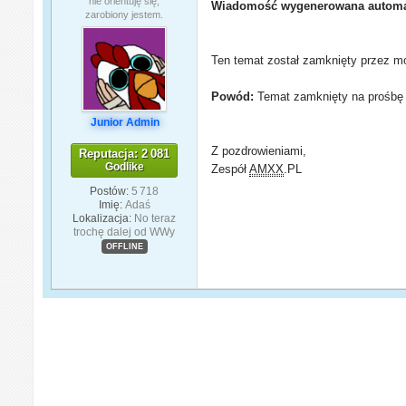
nie orientuję się,
Wiadomość wygenerowana automa
zarobiony jestem.
Ten temat został zamknięty przez mo
Powód:
Temat zamknięty na prośbę 
Junior Admin
Z pozdrowieniami,
Reputacja: 2 081
Godlike
Zespół
AMXX
.PL
Postów:
5 718
Imię:
Adaś
Lokalizacja:
No teraz
trochę dalej od WWy
OFFLINE