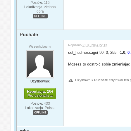
Postów:
115
Lokalizacja:
zielona
góra
OFFLINE
Puchate
Napisano
21.06.2014 22:13
Wszechobecny
set_hudmessage( 80, 0, 255,
-1.0
,
0
Możesz to dostroić sobie zmieniając
Użytkownik
Puchate
edytował ten 
Użytkownik
Reputacja: 204
Profesjonalista
Postów:
433
Lokalizacja:
Polska
OFFLINE