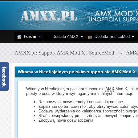
Forum
Dodatki AMXX
Dodatki SourceMod
AMXX.pl: Support AMX Mod X i SourceMod
→
AMX
Witamy w Nieoficjalnym polskim support'cie AMX Mod X
Witamy w Nieoficjalnym polskim support'cie
AMX
Mod X, jak w
prosty proces w którym wymagamy minimalnych informacji.
Rozpoczynaj nowe tematy i odpowiedaj na inne
Zapisz się do tematów i for, aby otrzymywać automatyc
Dodawaj wydarzenia do kalendarza społecznościowego
Stwórz swój własny profil i zdobywaj nowych znajomyc
Zdobywaj nowe doświadczenia