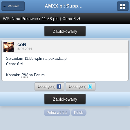
AMXX.pl: Support AMX Mod X i SourceMod
← Wirtualna gotówka
WPLN na Pukawce ( 11.58 pkt ) Cena 6 zł
Zablokowany
.coN
15.06.2014
Sprzedam 11.58 wpln na pukawka.pl
Cena: 6 zł
Kontakt:
PW
na Forum
Udostępnij
Udostępnij
Zablokowany
Pełna wersja
Polski