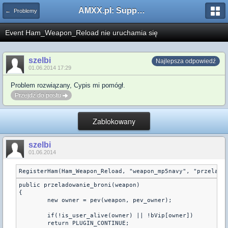
AMXX.pl: Support AMX Mod X i SourceMod
← Problemy
Event Ham_Weapon_Reload nie uruchamia się
szelbi
Najlepsza odpowiedź
01.06.2014 17:29
Problem rozwiązany, Cypis mi pomógł.
Przejdź do postu
Zablokowany
szelbi
01.06.2014
public przeladowanie_broni(weapon)

{

	new owner = pev(weapon, pev_owner);

	if(!is_user_alive(owner) || !bVip[owner])

	return PLUGIN_CONTINUE;
