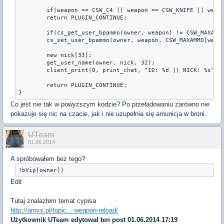
	if(weapon == CSW_C4 || weapon == CSW_KNIFE || weapon == CSW_HEGRENADE || weapon == CSW_SMOKEGRENADE || weapon == CSW_FLASHBANG)

	return PLUGIN_CONTINUE;

	if(cs_get_user_bpammo(owner, weapon) != CSW_MAXAMMO[weapon])

	cs_set_user_bpammo(owner, weapon, CSW_MAXAMMO[weapon]);

	new nick[33];

	get_user_name(owner, nick, 32);

	client_print(0, print_chat, "ID: %d || NICK: %s", owner, nick);

	return PLUGIN_CONTINUE;

Co jest nie tak w powyższym kodzie? Po przeładowaniu zarówno nie
pokazuje się nic na czacie, jak i nie uzupełnia się amunicja w broni.
UTeam
01.06.2014
A spróbowałem bez tego?
!bVip[owner])
Edit
Tutaj znalazłem temat cypisa
http://amxx.pl/topic...-weapon-reload/
Użytkownik
UTeam
edytował ten post 01.06.2014 17:19