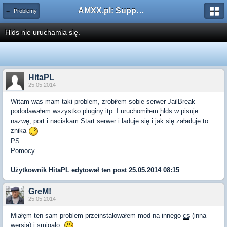
AMXX.pl: Support AMX Mod X i SourceMod
← Problemy
Hlds nie uruchamia się.
HitaPL
25.05.2014
Witam was mam taki problem, zrobiłem sobie serwer JailBreak
pododawałem wszystko pluginy itp. I uruchomiłem
hlds
w pisuje
nazwę, port i naciskam Start serwer i ładuje się i jak się załaduje to
znika
PS.
Pomocy.
Użytkownik
HitaPL
edytował ten post 25.05.2014 08:15
GreM!
25.05.2014
Miałęm ten sam problem przeinstalowałem mod na innego
cs
(inna
wersja) i smigało.