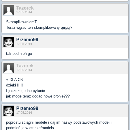
Tazorek
17.05.2014
SkomplikowalemT
Teraz wgrac ten skomplikowany
amxx
?
Przemo99
17.05.2014
tak podmień go
Tazorek
17.05.2014
+ DLA CB
dzięki !!!!!
I jeszcze jedno pytanie
jak moge teraz dodac nowe bronie???
Przemo99
17.05.2014
poprostu ściągni modele i daj im nazwy podstawowych modeli i
podmień je w cstrike/models