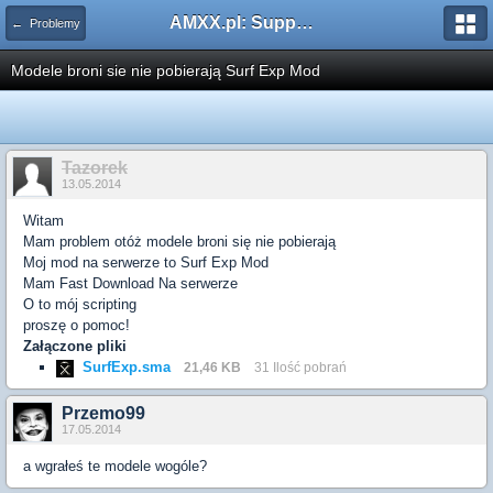
AMXX.pl: Support AMX Mod X i SourceMod
← Problemy
Modele broni sie nie pobierają Surf Exp Mod
Tazorek
13.05.2014
Witam
Mam problem otóż modele broni się nie pobierają
Moj mod na serwerze to Surf Exp Mod
Mam Fast Download Na serwerze
O to mój scripting
proszę o pomoc!
Załączone pliki
SurfExp.sma
21,46 KB
31 Ilość pobrań
Przemo99
17.05.2014
a wgrałeś te modele wogóle?