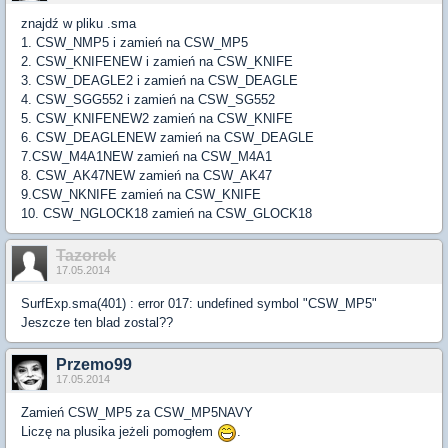
znajdź w pliku .sma
1. CSW_NMP5 i zamień na CSW_MP5
2. CSW_KNIFENEW i zamień na CSW_KNIFE
3. CSW_DEAGLE2 i zamień na CSW_DEAGLE
4. CSW_SGG552 i zamień na CSW_SG552
5. CSW_KNIFENEW2 zamień na CSW_KNIFE
6. CSW_DEAGLENEW zamień na CSW_DEAGLE
7.CSW_M4A1NEW zamień na CSW_M4A1
8. CSW_AK47NEW zamień na CSW_AK47
9.CSW_NKNIFE zamień na CSW_KNIFE
10. CSW_NGLOCK18 zamień na CSW_GLOCK18
Tazorek
17.05.2014
SurfExp.sma(401) : error 017: undefined symbol "CSW_MP5"
Jeszcze ten blad zostal??
Przemo99
17.05.2014
Zamień CSW_MP5 za CSW_MP5NAVY
Liczę na plusika jeżeli pomogłem
.