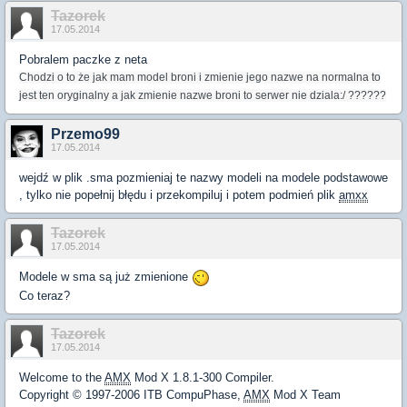
Tazorek
17.05.2014
Pobralem paczke z neta
Chodzi o to że jak mam model broni i zmienie jego nazwe na normalna to
jest ten oryginalny a jak zmienie nazwe broni to serwer nie dziala:/ ??????
Przemo99
17.05.2014
wejdź w plik .sma pozmieniaj te nazwy modeli na modele podstawowe
, tylko nie popełnij błędu i przekompiluj i potem podmień plik
amxx
Tazorek
17.05.2014
Modele w sma są już zmienione
Co teraz?
Tazorek
17.05.2014
Welcome to the
AMX
Mod X 1.8.1-300 Compiler.
Copyright © 1997-2006 ITB CompuPhase,
AMX
Mod X Team