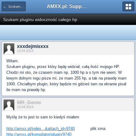
AMXX.pl: Support AMX Mod X i SourceMod
← Szukam pluginu
Szukam pluginu widoczność całego hp
xxxdejmisxxx
13.04.2014
Witam.
Szukam pluginu, przez który będę widział, całą ilość mojego HP.
Chodzi mi oto, że czasem mam np. 1000 hp a o tym nie wiem. W
lewym dolnym rogu pisze mi, że mam 255 hp, a tak na prawdę mam
1000. Chciałbym plugin, który będzie mi gdzieś tam na ekranie pisał
ile mam na prawdę hp.
MR_Danio
13.04.2014
Myślę że to jest to sam to kiedyś miałem
http://amxx.pl/index...&attach_id=9740
plik sma
http://amxx.pl/kompilator/plugin/9740