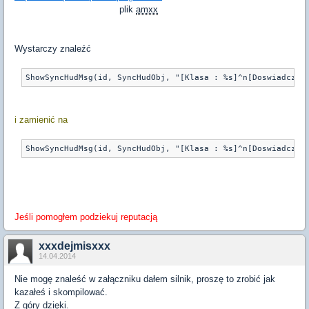
plik
amxx
Wystarczy znaleźć
i zamienić na
Jeśli pomogłem podziekuj reputacją
xxxdejmisxxx
14.04.2014
Nie mogę znaleść w załączniku dałem silnik, proszę to zrobić jak
kazałeś i skompilować.
Z góry dzięki.