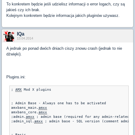
To konkretem będzie jeśli udzielisz informacji o error logach, czy są
jakieś czy ich brak.
Kolejnym konkretem będzie informacja jakich pluginów używasz.
IQa
13.04.2014
A jednak po ponad dwóch dniach ciszy znowu crash (jednak to nie
dźwięki).
Plugins.ini:
; 
AMX
 Mod X plugins

; Admin Base - Always one has to be activated

amxbans_main.
amxx
amxbans_core.
amxx
;admin.
amxx
 ; admin base (required for any admin-related)

;admin_sql.
amxx
 ; admin base - SQL version (comment admin.
; Basic
