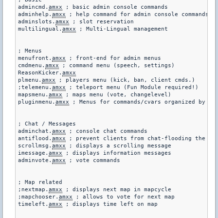
admincmd.
amxx
 ; basic admin console commands

adminhelp.
amxx
 ; help command for admin console commands

adminslots.
amxx
 ; slot reservation

multilingual.
amxx
 ; Multi-Lingual management

; Menus

menufront.
amxx
 ; front-end for admin menus

cmdmenu.
amxx
 ; command menu (speech, settings)

ReasonKicker.
amxx
plmenu.
amxx
 ; players menu (kick, ban, client cmds.)

;telemenu.
amxx
 ; teleport menu (Fun Module required!)

mapsmenu.
amxx
 ; maps menu (vote, changelevel)

pluginmenu.
amxx
 ; Menus for commands/cvars organized by plu
; Chat / Messages

adminchat.
amxx
 ; console chat commands

antiflood.
amxx
 ; prevent clients from chat-flooding the ser
scrollmsg.
amxx
 ; displays a scrolling message

imessage.
amxx
 ; displays information messages

adminvote.
amxx
 ; vote commands

; Map related

;nextmap.
amxx
 ; displays next map in mapcycle

;mapchooser.
amxx
 ; allows to vote for next map

timeleft.
amxx
 ; displays time left on map
