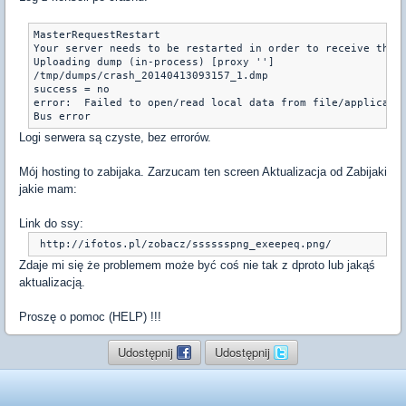
MasterRequestRestart

Your server needs to be restarted in order to receive the l
Uploading dump (in-process) [proxy '']

/tmp/dumps/crash_20140413093157_1.dmp

success = no

error:  Failed to open/read local data from file/applicatio
Bus error
Logi serwera są czyste, bez errorów.
Mój hosting to zabijaka. Zarzucam ten screen Aktualizacja od Zabijaki
jakie mam:
Link do ssy:
 http://ifotos.pl/zobacz/sssssspng_exeepeq.png/
Zdaje mi się że problemem może być coś nie tak z dproto lub jakąś
aktualizacją.
Proszę o pomoc (HELP) !!!
Udostępnij
Udostępnij