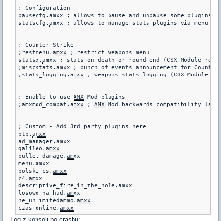
; Configuration

pausecfg.
amxx
 ; allows to pause and unpause some plugins

statscfg.
amxx
 ; allows to manage stats plugins via menu and
; Counter-Strike

;restmenu.
amxx
 ; restrict weapons menu

statsx.
amxx
 ; stats on death or round end (CSX Module requi
;miscstats.
amxx
 ; bunch of events announcement for Counter-
;stats_logging.
amxx
 ; weapons stats logging (CSX Module req
; Enable to use 
AMX
 Mod plugins

;amxmod_compat.
amxx
 ; 
AMX
 Mod backwards compatibility layer
; Custom - Add 3rd party plugins here

ptb.
amxx
ad_manager.
amxx
galileo.
amxx
bullet_damage.
amxx
menu.
amxx
polski_cs.
amxx
c4.
amxx
descriptive_fire_in_the_hole.
amxx
losowo_na_hud.
amxx
ne_unlimitedammo.
amxx
czas_online.
amxx
Log z konsoli po crashu: