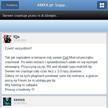
AMXX.pl: Support AMX Mod X i SourceMod
← Problemy
Serwer crashuje przez rs & dźwięki...
IQa
12.04.2014
Cześć wszystkim!!
Tak jak napisałem w temacie mój serwer
Cod
Mod od początku
crashował. Po wielu testach i sprawdzeniach udało mi się wytropić
winowajcę. Przyczyną są np. RS and dźwięki typu mult-kill itp.
Serwer nie crashuje cały czas lecz z 2-3 razy dziennie.
Zależy mi na tych pluginach ponieważ serw się rozkręca, a gracze
piszą na Forum że rs umilają grę itp.
Mój hosting to zabijaka.
Proszę o konkrety !!!
xenos
12.04.2014