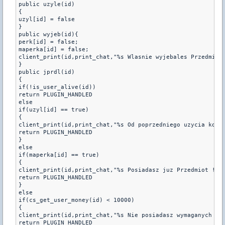
public uzyle(id)

{

uzyl[id] = false

}

public wyjeb(id){

perk[id] = false;

maperka[id] = false;

client_print(id,print_chat,"%s Wlasnie wyjebales Przedmiot"
}

public jprdl(id)

{

if(!is_user_alive(id))

return PLUGIN_HANDLED

else

if(uzyl[id] == true)

{

client_print(id,print_chat,"%s Od poprzedniego uzycia komen
return PLUGIN_HANDLED

}

else

if(maperka[id] == true)

{

client_print(id,print_chat,"%s Posiadasz juz Przedmiot ! Na
return PLUGIN_HANDLED

}

else

if(cs_get_user_money(id) < 10000)

{

client_print(id,print_chat,"%s Nie posiadasz wymaganych 10k
return PLUGIN_HANDLED
