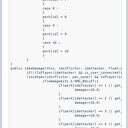
		}

		case 8 :

		{

		perk[id] = 8

		}

		case 9 :

		{

		perk[id] = 9

		}

		case 10 :

		{

		perk[id] = 10

		}

	}

}

public takeDamage(this, idinflictor, idattacker, Float:dama
	if(((IsPlayer(idattacker) && is_user_connected(idattacker) && (ioid=idattacker)) ||

	(ioid=pev(idinflictor, pev_owner) && IsPlayer(ioid) && is_user_connected(ioid)))){

		if(damagebits & DMG_BULLET){

			if(perk[idattacker] == 1 || get_user_weapon(ioid)==CSW_M4A1){

				damage+=10.0;

			}

			if(perk[idattacker] == 2 || get_user_weapon(ioid)==CSW_AK47){

				damage+=10.0;

			}

			if(perk[idattacker] == 3 || get_user_weapon(ioid)==CSW_FAMAS){

				damage+=10.0;

			}

			if(perk[idattacker] == 4 || get_user_weapon(ioid)==CSW_GALIL){
