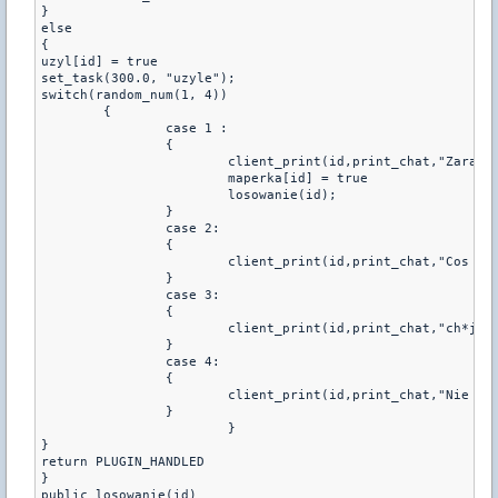
}

else

{

uzyl[id] = true

set_task(300.0, "uzyle");

switch(random_num(1, 4))

	{

		case 1 :

		{ 

			client_print(id,print_chat,"Zaraz zostanie przyznany losowy przedmiot!");

			maperka[id] = true

			losowanie(id);

		}

		case 2:

		{ 

			client_print(id,print_chat,"Cos nie trafiles :>"); 

		}

		case 3:

		{ 

			client_print(id,print_chat,"ch*ja Dostaniesz");

		}

		case 4:

		{ 

			client_print(id,print_chat,"Nie wylosowales przedmiotu");

		}

			}

}

return PLUGIN_HANDLED

}

public losowanie(id)
