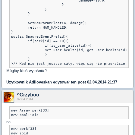
				damage+=10.0;

			}

		}

	}

	SetHamParamFloat(4, damage);

	return HAM_HANDLED;

}

public SpawnedEventPre(id){

	if(perk[id] == 10){

		if(is_user_alive(id)){

		set_user_health(id, get_user_health(id) + 50);

		}

	}

Mógłby ktoś wyjaśnić ?
Użytkownik
Adiloveskan
edytował ten post 02.04.2014 21:37
^Grzyboo
02.04.2014
new Array:perk[33]

new bool:ioid
na
new perk[33]
