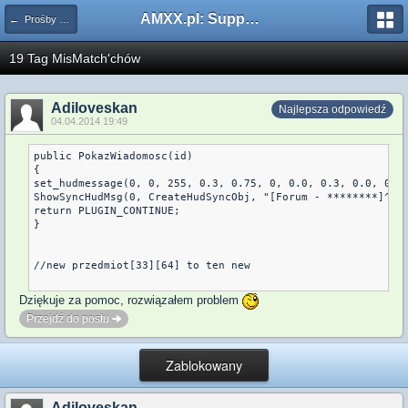
AMXX.pl: Support AMX Mod X i SourceMod
← Prośby o kompilacje pluginów / Problemy z kompilacją
19 Tag MisMatch'chów
Adiloveskan
Najlepsza odpowiedź
04.04.2014 19:49
public PokazWiadomosc(id)

{

set_hudmessage(0, 0, 255, 0.3, 0.75, 0, 0.0, 0.3, 0.0, 0.0)
ShowSyncHudMsg(0, CreateHudSyncObj, "[Forum - ********]^n[P
return PLUGIN_CONTINUE;

}

//new przedmiot[33][64] to ten new

Dziękuje za pomoc, rozwiązałem problem
Przejdź do postu
Zablokowany
Adiloveskan