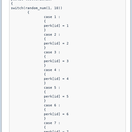
{

switch(random_num(1, 10))

	{

		case 1 :

		{

		perk[id] = 1

		}

		case 2 :

		{

		perk[id] = 2

		}

		case 3 :

		{

		perk[id] = 3

		}

		case 4 :

		{

		perk[id] = 4

		}

		case 5 :

		{

		perk[id] = 5

		}

		case 6 :

		{

		perk[id] = 6

		}

		case 7 :

		{

		perk[id] = 7
