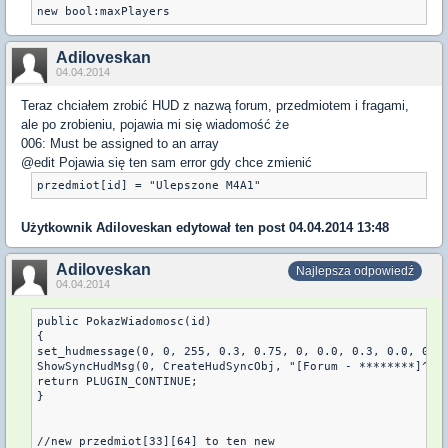
new bool:maxPlayers
Adiloveskan
04.04.2014
Teraz chciałem zrobić HUD z nazwą forum, przedmiotem i fragami,
ale po zrobieniu, pojawia mi się wiadomość że
006: Must be assigned to an array
@edit Pojawia się ten sam error gdy chce zmienić
przedmiot[id] = "Ulepszone M4A1"
Użytkownik
Adiloveskan
edytował ten post 04.04.2014 13:48
Adiloveskan
Najlepsza odpowiedź
04.04.2014
public PokazWiadomosc(id)

{

set_hudmessage(0, 0, 255, 0.3, 0.75, 0, 0.0, 0.3, 0.0, 0.0)
ShowSyncHudMsg(0, CreateHudSyncObj, "[Forum - ********]^n[P
return PLUGIN_CONTINUE;

}

//new przedmiot[33][64] to ten new
