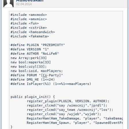
02.04.2014
#include <amxmodx>

#include <amxmisc>

#include <fun>

#include <cstrike>

#include <hamsandwich>

#include <fakemeta>

#define PLUGIN "PRZEDMIOTY" 

#define VERSION "1" 

#define AUTHOR "NoLiFeR" 	

new Array:perk[33]

new bool:maperka[33]

new bool:uzyl[33];

new bool:ioid, maxPlayers;

#define FORUM "[
Cs
-Party]"

#define DMG_HE (1<<24)

#define IsPlayer(%1) (1<=%1<=maxPlayers)

public plugin_init() {

	register_plugin(PLUGIN, VERSION, AUTHOR); 

	register_clcmd("say /wzmocnij","jprdl");

	register_clcmd("say_team /wzmocnij","los");

	register_clcmd("say /wyjeb","wyjeb");

	RegisterHam(Ham_TakeDamage, "player", "takeDamage", 0);

	RegisterHam(Ham_Spawn, "player", "SpawnedEventPre", 1);

}
