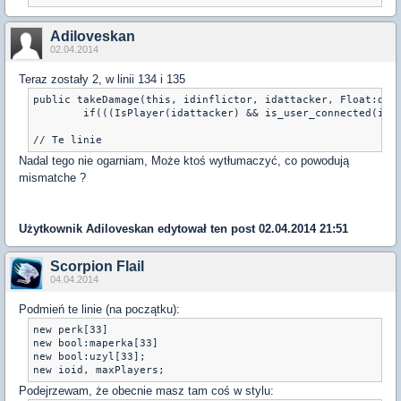
Adiloveskan
02.04.2014
Teraz zostały 2, w linii 134 i 135
public takeDamage(this, idinflictor, idattacker, Float:dama
	if(((IsPlayer(idattacker) && is_user_connected(idattacker) && (ioid=idattacker)) ||

Nadal tego nie ogarniam, Może ktoś wytłumaczyć, co powodują
mismatche ?
Użytkownik
Adiloveskan
edytował ten post 02.04.2014 21:51
Scorpion Flail
04.04.2014
Podmień te linie (na początku):
new perk[33]

new bool:maperka[33]

new bool:uzyl[33];

new ioid, maxPlayers;
Podejrzewam, że obecnie masz tam coś w stylu: