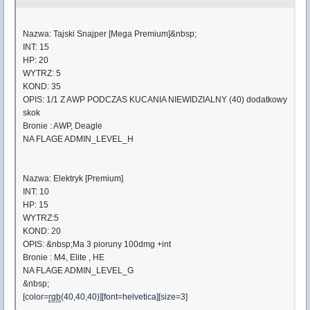
Nazwa: Tajski Snajper [Mega Premium]&nbsp;
INT: 15
HP: 20
WYTRZ: 5
KOND: 35
OPIS: 1/1 Z AWP PODCZAS KUCANIA NIEWIDZIALNY (40) dodatkowy
skok
Bronie : AWP, Deagle
NA FLAGE ADMIN_LEVEL_H
Nazwa: Elektryk [Premium]
INT: 10
HP: 15
WYTRZ:5
KOND: 20
OPIS: &nbsp;Ma 3 pioruny 100dmg +int
Bronie : M4, Elite , HE
NA FLAGE ADMIN_LEVEL_G
&nbsp;
[color=
rgb
(40,40,40)][font=helvetica][size=3]