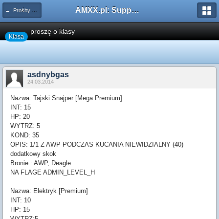
AMXX.pl: Support AMX Mod X i SourceMod
← Prośby o Klasę/Perk
proszę o klasy
Klasa
asdnybgas
24.03.2014
Nazwa: Tajski Snajper [Mega Premium]
INT: 15
HP: 20
WYTRZ: 5
KOND: 35
OPIS: 1/1 Z AWP PODCZAS KUCANIA NIEWIDZIALNY (40)
dodatkowy skok
Bronie : AWP, Deagle
NA FLAGE ADMIN_LEVEL_H
Nazwa: Elektryk [Premium]
INT: 10
HP: 15
WYTRZ:5