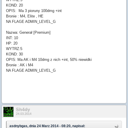
KOND: 20
OPIS: Ma 3 pioruny 100dmg +int
Bronie : M4, Elite , HE
NA FLAGE ADMIN_LEVEL_G
Nazwa: Generał [Premium]
INT: 10
HP: 20
WYTRZ:5
KOND: 30
OPIS: Ma AK i M4 10dmg z nich +int, 50% niewidki
Bronie : AK i M4
NA FLAGE ADMIN_LEVEL_G
Sh4dy
24.03.2014
asdnybgas, dnia 24 Marz 2014 - 08:20, napisał: