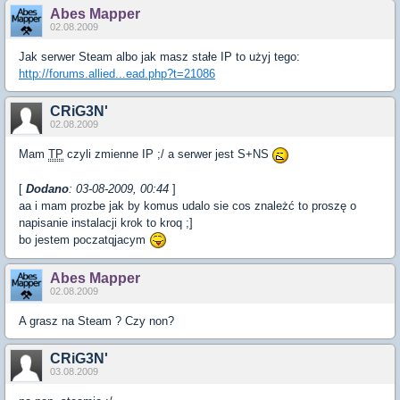
Abes Mapper
02.08.2009
Jak serwer Steam albo jak masz stałe IP to użyj tego:
http://forums.allied...ead.php?t=21086
CRiG3N'
02.08.2009
Mam
TP
czyli zmienne IP ;/ a serwer jest S+NS
[
Dodano
: 03-08-2009, 00:44
]
aa i mam prozbe jak by komus udalo sie cos znależć to proszę o
napisanie instalacji krok to kroq ;]
bo jestem poczatqjacym
Abes Mapper
02.08.2009
A grasz na Steam ? Czy non?
CRiG3N'
03.08.2009