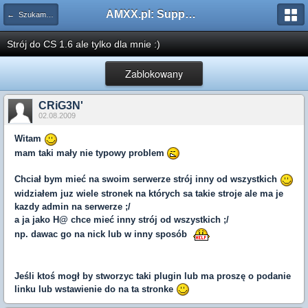
AMXX.pl: Support AMX Mod X i SourceMod
← Szukam pluginu
Strój do CS 1.6 ale tylko dla mnie :)
Zablokowany
CRiG3N'
02.08.2009
Witam
mam taki mały nie typowy problem
Chciał bym mieć na swoim serwerze strój inny od wszystkich
widziałem juz wiele stronek na których sa takie stroje ale ma je
kazdy admin na serwerze ;/
a ja jako H@ chce mieć inny strój od wszystkich ;/
np. dawac go na nick lub w inny sposób
Jeśli ktoś mogł by stworzyc taki plugin lub ma proszę o podanie
linku lub wstawienie do na ta stronke