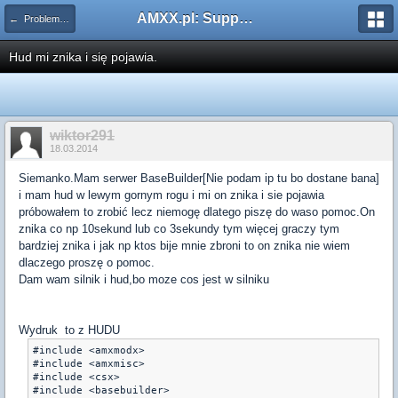
AMXX.pl: Support AMX Mod X i SourceMod
← Problemy z pluginami
Hud mi znika i się pojawia.
wiktor291
18.03.2014
Siemanko.Mam serwer BaseBuilder[Nie podam ip tu bo dostane bana]
i mam hud w lewym gornym rogu i mi on znika i sie pojawia
próbowałem to zrobić lecz niemogę dlatego piszę do waso pomoc.On
znika co np 10sekund lub co 3sekundy tym więcej graczy tym
bardziej znika i jak np ktos bije mnie zbroni to on znika nie wiem
dlaczego proszę o pomoc.
Dam wam silnik i hud,bo moze cos jest w silniku
Wydruk to z HUDU
#include <amxmodx>

#include <amxmisc>

#include <csx>

#include <basebuilder>
