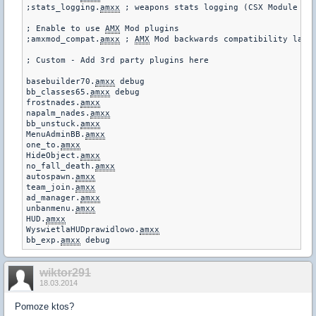
;stats_logging.
amxx
 ; weapons stats logging (CSX Module req
; Enable to use 
AMX
 Mod plugins

;amxmod_compat.
amxx
 ; 
AMX
 Mod backwards compatibility layer
; Custom - Add 3rd party plugins here

basebuilder70.
amxx
 debug

bb_classes65.
amxx
 debug

frostnades.
amxx
napalm_nades.
amxx
bb_unstuck.
amxx
MenuAdminBB.
amxx
one_to.
amxx
HideObject.
amxx
no_fall_death.
amxx
autospawn.
amxx
team_join.
amxx
ad_manager.
amxx
unbanmenu.
amxx
HUD.
amxx
WyswietlaHUDprawidlowo.
amxx
bb_exp.
amxx
wiktor291
18.03.2014
Pomoze ktos?