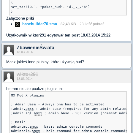
{

set_task(0.1, "pokaz_hud", id,_,_,"b")

Załączone pliki
basebuilder70.sma
82,43 KB
23 Ilość pobrań
Użytkownik
wiktor291
edytował ten post 18.03.2014 15:22
ZbawienieŚwiata
18.03.2014
Masz jakieś inne pluhiny, które używają hud?
wiktor291
18.03.2014
hmmm nie ale poakze plugins.ini
MX Mod X plugins

; Admin Base - Always one has to be activated

;admin.
amxx
 ; admin base (required for any admin-related)

;admin_sql.
amxx
 ; admin base - SQL version (comment admin.
; Basic

admincmd.
amxx
 ; basic admin console commands

adminhelp.
amxx
 ; help command for admin console commands
