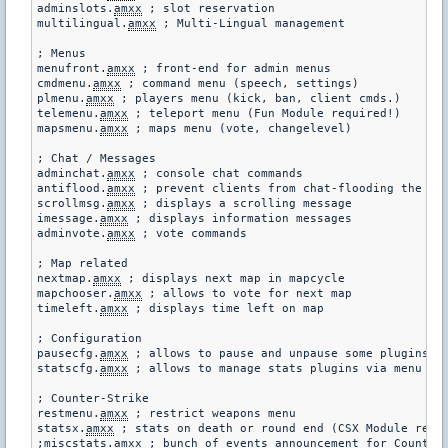
adminslots.
amxx
 ; slot reservation

multilingual.
amxx
 ; Multi-Lingual management

; Menus

menufront.
amxx
 ; front-end for admin menus

cmdmenu.
amxx
 ; command menu (speech, settings)

plmenu.
amxx
 ; players menu (kick, ban, client cmds.)

telemenu.
amxx
 ; teleport menu (Fun Module required!)

mapsmenu.
amxx
 ; maps menu (vote, changelevel)

; Chat / Messages

adminchat.
amxx
 ; console chat commands

antiflood.
amxx
 ; prevent clients from chat-flooding the ser
scrollmsg.
amxx
 ; displays a scrolling message

imessage.
amxx
 ; displays information messages

adminvote.
amxx
 ; vote commands

; Map related

nextmap.
amxx
 ; displays next map in mapcycle

mapchooser.
amxx
 ; allows to vote for next map

timeleft.
amxx
 ; displays time left on map

; Configuration

pausecfg.
amxx
 ; allows to pause and unpause some plugins

statscfg.
amxx
 ; allows to manage stats plugins via menu and
; Counter-Strike

restmenu.
amxx
 ; restrict weapons menu

statsx.
amxx
 ; stats on death or round end (CSX Module requi
;miscstats.
amxx
 ; bunch of events announcement for Counter-