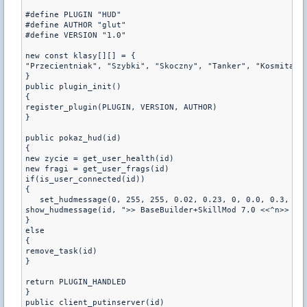
#define PLUGIN "HUD"

#define AUTHOR "glut"

#define VERSION "1.0"

new const klasy[][] = {

"Przecientniak", "Szybki", "Skoczny", "Tanker", "Kosmita"

}

public plugin_init()

{

register_plugin(PLUGIN, VERSION, AUTHOR)

}

public pokaz_hud(id)

{

new zycie = get_user_health(id) 

new fragi = get_user_frags(id)

if(is_user_connected(id))

{

   set_hudmessage(0, 255, 255, 0.02, 0.23, 0, 0.0, 0.3, 0.0
show_hudmessage(id, ">> BaseBuilder+SkillMod 7.0 <<^n>> Fo
}

else

{

remove_task(id)

}

return PLUGIN_HANDLED

}

public client_putinserver(id)
