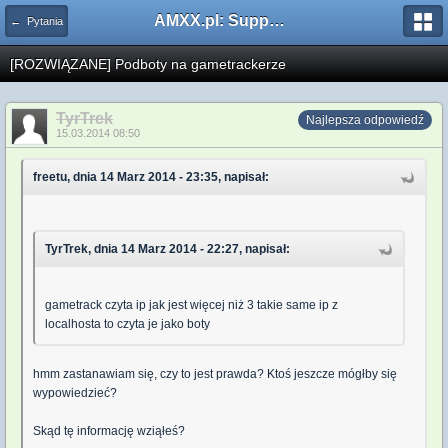
AMXX.pl: Support AMX Mod X i SourceMod
← Pytania
[ROZWIĄZANE] Podboty na gametrackerze
TyrTrek
Najlepsza odpowiedź
15.03.2014 08:50
freetu, dnia 14 Marz 2014 - 23:35, napisał:
TyrTrek, dnia 14 Marz 2014 - 22:27, napisał:
gametrack czyta ip jak jest więcej niż 3 takie same ip z
localhosta to czyta je jako boty
hmm zastanawiam się, czy to jest prawda? Ktoś jeszcze mógłby się
wypowiedzieć?
Skąd tę informację wziąłeś?