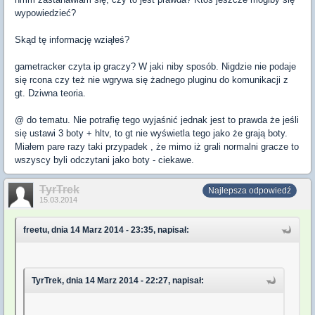
wypowiedzieć?
Skąd tę informację wziąłeś?
gametracker czyta ip graczy? W jaki niby sposób. Nigdzie nie podaje
się rcona czy też nie wgrywa się żadnego pluginu do komunikacji z
gt. Dziwna teoria.
@ do tematu. Nie potrafię tego wyjaśnić jednak jest to prawda że jeśli
się ustawi 3 boty + hltv, to gt nie wyświetla tego jako że grają boty.
Miałem pare razy taki przypadek , że mimo iż grali normalni gracze to
wszyscy byli odczytani jako boty - ciekawe.
TyrTrek
Najlepsza odpowiedź
15.03.2014
freetu, dnia 14 Marz 2014 - 23:35, napisał:
TyrTrek, dnia 14 Marz 2014 - 22:27, napisał: