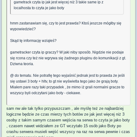
gametrack czyta ip jak jest więcej niż 3 takie same ip z
localhosta to czyta je jako boty
hmm zastanawiam się, czy to jest prawda? Ktoś jeszcze mógłby się
wypowiedzieć?
Skąd tę informację wziąłeś?
gametracker czyta ip graczy? W jaki niby sposób. Nigdzie nie podaje
się rcona czy też nie wgrywa się żadnego pluginu do komunikacji z gt.
Dziwna teoria.
@ do tematu. Nie potrafię tego wyjaśnić jednak jest to prawda że jeśli
się ustawi 3 boty + hltv, to gt nie wyświetla tego jako że grają boty.
Miałem pare razy taki przypadek , że mimo iż grali normalni gracze to
wszyscy byli odczytani jako boty - ciekawe.
sam nw ale tak tylko przypuszczam , ale myślę też ze najbardziej
logiczne będzie ze czas mierzy tych botów ze jak jest więcej niż 3
osoby z takim samym czasem wejścia na serwa to czyta je jako boty
, czasem nawet widziałem ze GT wczytało 15 osób jako Boty po
crashu serwera musieli wejść wszyscy na raz na serwa pewnie i czas