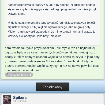
gametracker czyta ip graczy? W jaki niby sposób. Nigdzie nie podaje
się rcona czy też nie wgrywa się żadnego pluginu do komunikacji z gt.
Dziwna teoria.
@ do tematu. Nie potrafię tego wyjaśnić jednak jest to prawda że jeśli
się ustawi 3 boty + hltv, to gt nie wyświetla tego jako że grają boty.
Miałem pare razy taki przypadek , że mimo iż grali normalni gracze to
wszyscy byli odczytani jako boty - ciekawe.
sam nw ale tak tylko przypuszczam , ale myślę też ze najbardziej
logiczne będzie ze czas mierzy tych botów ze jak jest więcej niż 3
osoby z takim samym czasem wejścia na serwa to czyta je jako boty
, czasem nawet widziałem ze GT wczytało 15 osób jako Boty po
crashu serwera musieli wejść wszyscy na raz na serwa pewnie i czas
mieli rozpoczęcia taki sam
Przejdź do postu
Zablokowany
Spikers
14.03.2014