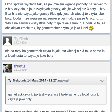
Otoz sprawa wyglada tak, ze jak mialem wgrane podboty na serwer to
z hltv czytalo je jako zwyklych graczy, ale jie wiecej niz 3 boty + hltv.
Bez hltv nie czyta jako graczy i/lub gdy jest ich wiecej to czyta jako
boty. Dodam, ze wgralem na serwer plugin, gdzie pisze Gracz id: ...
Wbija na serwer i wszystkie boty maja takie samo ip. Chodzi o to, ze
chcialbym zrobic tak, by gametracker czytal je jako ludzi
TyrTrek
14.03.2014
nie da rady bo gametrack czyta ip jak jest więcej niż 3 takie same ip
z localhosta to czyta je jako boty
freetu
15.03.2014
TyrTrek, dnia 14 Marz 2014 - 22:27, napisał:
gametrack czyta ip jak jest więcej niż 3 takie same ip z localhosta to
czyta je jako boty
hmm zastanawiam się, czy to jest prawda? Ktoś jeszcze mógłby się