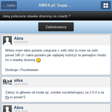
AMXX.pl: Support AMX Mod X i SourceMod
← Ogólne
Jaką polecacie stawke dzienną na cssetti ?
Zablokowany
Abra
14.03.2014
Witam mam takie pytanie związane z setti otóż to mam na setti
ponad 140 zl i takie pytanko jak najlepiej rozłożyć te pieniądze chodzi
mi o stawkę dzienną
Dziekuje i Pozdrawiam.
silva
14.03.2014
Zależy to głównie od moda np. zombie rozreklamujesz za 2.5-3 a na
ffa
to ponad 5
Abra
14.03.2014