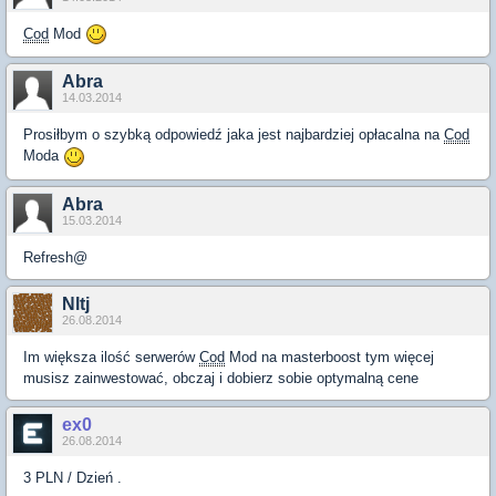
Cod
Mod
Abra
14.03.2014
Prosiłbym o szybką odpowiedź jaka jest najbardziej opłacalna na
Cod
Moda
Abra
15.03.2014
Refresh@
Nltj
26.08.2014
Im większa ilość serwerów
Cod
Mod na masterboost tym więcej
musisz zainwestować, obczaj i dobierz sobie optymalną cene
ex0
26.08.2014
3 PLN / Dzień .