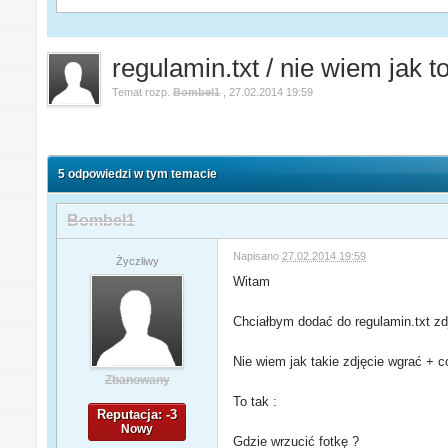
regulamin.txt / nie wiem jak to
Temat rozp.
Bombel1
,
27.02.2014 19:59
5 odpowiedzi w tym temacie
Bombel1
Napisano
27.02.2014 19:59
Życzliwy
Witam
Chciałbym dodać do regulamin.txt zdj
Nie wiem jak takie zdjęcie wgrać + c
Zbanowany
To tak :
Reputacja: -3
Nowy
Gdzie wrzucić fotkę ?