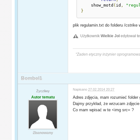
    show_motd
(
id
,
"regu
}
plik regulamin.txt do folderu /cstrik
Użytkownik
Wielkie Jol
edytował te
"Żaden etyczny inżynier oprogramowan
Bombel1
Napisano
27.02.2014 20:27
Życzliwy
Autor tematu
Adres zdjęcia, mam rozumieć folder 
Dajmy przykład, że wrzucam zdjęcie
Co mam wpisać w te <img src= ?
Zbanowany