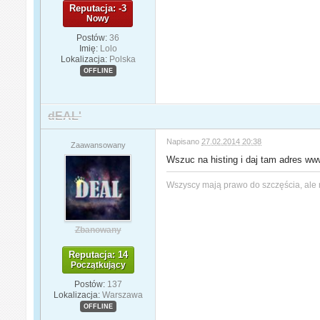
Reputacja: -3
Nowy
Postów:
36
Imię:
Lolo
Lokalizacja:
Polska
OFFLINE
dEAL'
Napisano
27.02.2014 20:38
Zaawansowany
Wszuc na histing i daj tam adres ww
Wszyscy mają prawo do szczęścia, ale 
Zbanowany
Reputacja: 14
Początkujący
Postów:
137
Lokalizacja:
Warszawa
OFFLINE