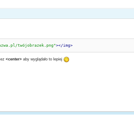
azwa.pl/twójobrazek.png"
></img>
zez
<center>
aby wyglądało to lepiej