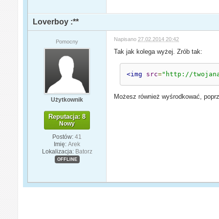
Loverboy :**
Napisano
27.02.2014 20:42
Pomocny
Tak jak kolega wyżej. Zrób tak:
<img
src
=
"http://twojan
Możesz również wyśrodkować, popr
Użytkownik
Reputacja: 8
Nowy
Postów:
41
Imię:
Arek
Lokalizacja:
Batorz
OFFLINE