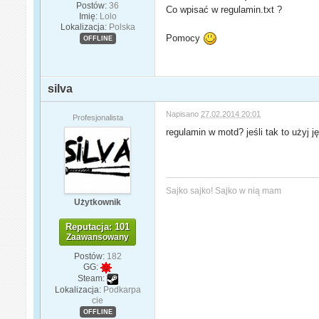
Postów:
36
Co wpisać w regulamin.txt ?
Imię:
Lolo
Lokalizacja:
Polska
Pomocy
OFFLINE
silva
Napisano
27.02.2014 20:01
Profesjonalista
regulamin w motd? jeśli tak to użyj 
Sajko sajko! Sajko w nią mam
Użytkownik
Reputacja: 101
Zaawansowany
Postów:
182
GG:
Steam:
Lokalizacja:
Podkarpa
cie
OFFLINE