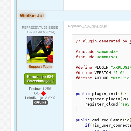
Wielkie Jol
Napisano
27.02.2014 20:10
REPREZENTUJE SIEBIE
I CAŁĄ GALAKTYKĘ
/* Plugin generated by 
#include
<amxmodx>
#include
<amxmisc>
Support Team
#define
 PLUGIN 
"xXPLUGI
#define
 VERSION 
"1.0"
Reputacja: 684
#define
 AUTHOR 
"Wielkie
Wszechmogący
Postów:
1 258
GG:
public
 plugin_init
()
{
Lokalizacja:
AMXX
    register_plugin
(
PLU
OFFLINE
    register_clcmd
(
"say
}
public
 cmd_regulamin
(
id
if
(!
is_user_connect
return
;