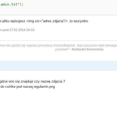
lamin.txt"
);
e w pliku wpisujesz <img src="adres zdjęcia"/>. to wszystko
n post 27.02.2014 20:10
ia nie zgodzi się napisać procedury zniszczBagdad. Jego poczucie etyki domaga 
parametr"
- Nathaniel Borenstein.
gdzie ono się znajduje czy nazwę zdjęcia ?
 do cstrike pod nazwą regulamin.png