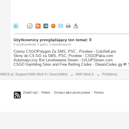
Użytkownicy przeglądający ten temat: 0
0 użytkowników, 0 gości, 0 anonimowych
Coinsy CSGOPolygon Za SMS, PSC , Przelew - CoinSell.pro
Skiny do CS:GO za SMS, PSC, Przelew - CSGOPaka.com
Automatyczny Bot Levelowania Steam - LVLUPSteam.com
CSGO Gambling Sites and Free Betting Codes - DreamCodes.gg
💸 
AMXX.pl: Support AMX Mod X i SourceMod
→
AMX Mod X
→
Problemy
Zmień styl
Polski
Oznacz jako przeczytane
Pomoc