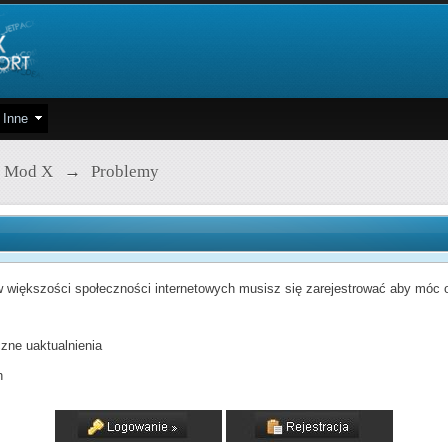
Inne
 Mod X
→
Problemy
 większości społeczności internetowych musisz się zarejestrować aby móc od
zne uaktualnienia
h