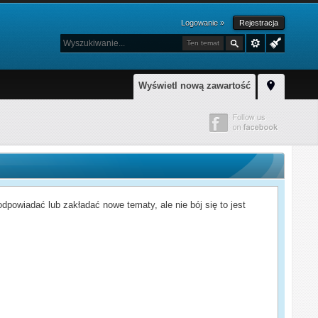
Logowanie »
Rejestracja
Ten temat
Wyświetl nową zawartość
powiadać lub zakładać nowe tematy, ale nie bój się to jest