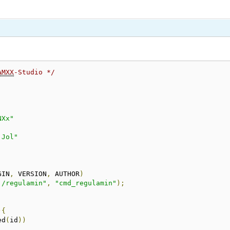
AMXX
-Studio */
NXx"
 Jol"
GIN
,
 VERSION
,
 AUTHOR
)
 /regulamin"
,
"cmd_regulamin"
);
){
ed
(
id
))