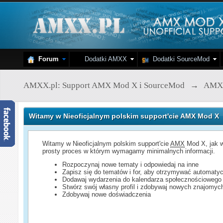
Forum
Dodatki AMXX
Dodatki SourceMod
AMXX.pl: Support AMX Mod X i SourceMod
→
AMX
Witamy w Nieoficjalnym polskim support'cie AMX Mod X
Witamy w Nieoficjalnym polskim support'cie
AMX
Mod X, jak w
prosty proces w którym wymagamy minimalnych informacji.
Rozpoczynaj nowe tematy i odpowiedaj na inne
Zapisz się do tematów i for, aby otrzymywać automatyc
Dodawaj wydarzenia do kalendarza społecznościowego
Stwórz swój własny profil i zdobywaj nowych znajomyc
Zdobywaj nowe doświadczenia