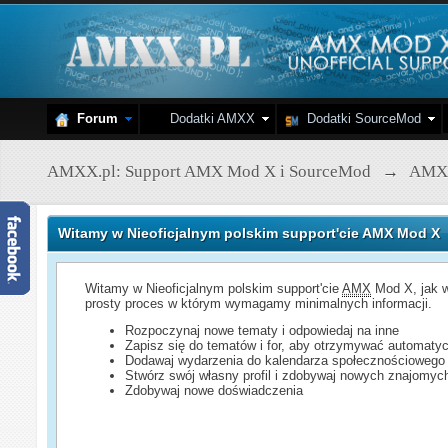
Forum
Dodatki AMXX
Dodatki SourceMod
AMXX.pl: Support AMX Mod X i SourceMod
→
AMX
Witamy w Nieoficjalnym polskim support'cie AMX Mod X
Witamy w Nieoficjalnym polskim support'cie
AMX
Mod X, jak w
prosty proces w którym wymagamy minimalnych informacji.
Rozpoczynaj nowe tematy i odpowiedaj na inne
Zapisz się do tematów i for, aby otrzymywać automatyc
Dodawaj wydarzenia do kalendarza społecznościowego
Stwórz swój własny profil i zdobywaj nowych znajomyc
Zdobywaj nowe doświadczenia