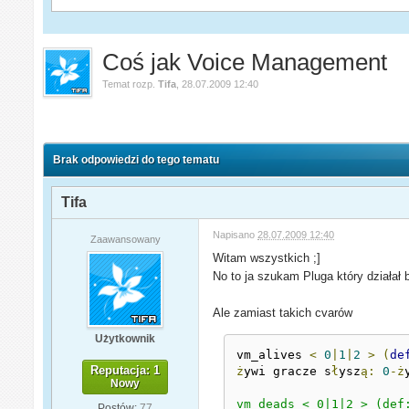
Coś jak Voice Management
Temat rozp.
Tifa
,
28.07.2009 12:40
Brak odpowiedzi do tego tematu
Tifa
Napisano
28.07.2009 12:40
Zaawansowany
Witam wszystkich ;]
No to ja szukam Pluga który działał
Ale zamiast takich cvarów
Użytkownik
vm_alives 
<
0
|
1
|
2
>
(
de
Reputacja: 1
ż
ywi gracze s
ł
ysz
ą:
0
-ż
Nowy
vm_deads < 0|1|2 > (def:
Postów:
77