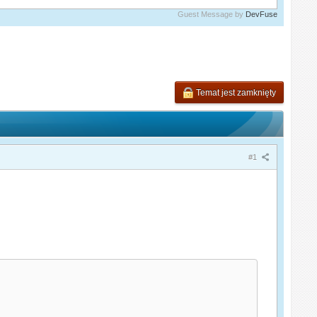
Guest Message by
DevFuse
Temat jest zamknięty
#1