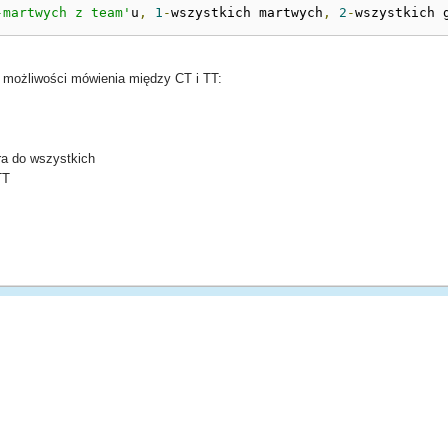
-martwych z team'
u
,
1
-
wszystkich martwych
,
2
-
wszystkich 
 możliwości mówienia między CT i TT:
ra do wszystkich
TT