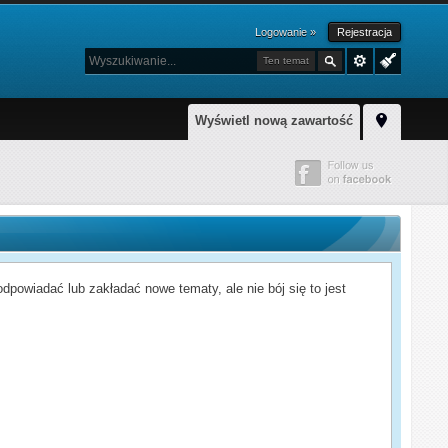
Logowanie »
Rejestracja
Ten temat
Wyświetl nową zawartość
powiadać lub zakładać nowe tematy, ale nie bój się to jest