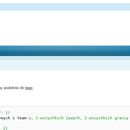
 by podobnie do
tego
f
:
1
)
ywych z team
'u, 1-wszystkich żywych, 2-wszystkich graczy

 2)
