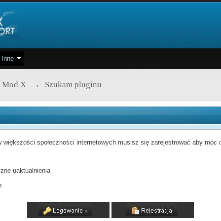
Inne
 Mod X
→
Szukam pluginu
 większości społeczności internetowych musisz się zarejestrować aby móc od
zne uaktualnienia
h