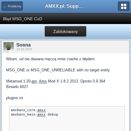
AMXX.pl: Support AMX Mod X i SourceMod
← Problemy
Błąd MSG_ONE CoD
Zablokowany
Sosna
24.02.2014
Witam, od nie dawana męczą mnie crashe z błędem
MSG_ONE or MSG_ONE_UNRELIABLE with no target entity
Metamod 1.20-
am
,
Amx
Mod X 1.8.2 2013, Dproto 0.9.364
Biniarki 6027
plugins.ini
amxbans_core.
amxx
amxbans_main.
amxx
 debug
