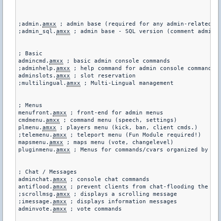
;admin.
amxx
 ; admin base (required for any admin-related)

;admin_sql.
amxx
 ; admin base - SQL version (comment admin.
; Basic

admincmd.
amxx
 ; basic admin console commands

;adminhelp.
amxx
 ; help command for admin console commands

adminslots.
amxx
 ; slot reservation

;multilingual.
amxx
 ; Multi-Lingual management

; Menus

menufront.
amxx
 ; front-end for admin menus

cmdmenu.
amxx
 ; command menu (speech, settings)

plmenu.
amxx
 ; players menu (kick, ban, client cmds.)

;telemenu.
amxx
 ; teleport menu (Fun Module required!)

mapsmenu.
amxx
 ; maps menu (vote, changelevel)

pluginmenu.
amxx
 ; Menus for commands/cvars organized by plu
; Chat / Messages

adminchat.
amxx
 ; console chat commands

antiflood.
amxx
 ; prevent clients from chat-flooding the ser
;scrollmsg.
amxx
 ; displays a scrolling message

;imessage.
amxx
 ; displays information messages

adminvote.
amxx
 ; vote commands
