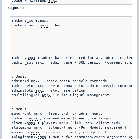
codperk_ninjaawp.
amxx
plugins.ini
amxbans_core.
amxx
amxbans_main.
amxx
 debug

;admin.
amxx
 ; admin base (required for any admin-related)

;admin_sql.
amxx
 ; admin base - SQL version (comment admin.
; Basic

admincmd.
amxx
 ; basic admin console commands

;adminhelp.
amxx
 ; help command for admin console commands

adminslots.
amxx
 ; slot reservation

;multilingual.
amxx
 ; Multi-Lingual management

; Menus

menufront.
amxx
 ; front-end for admin menus

cmdmenu.
amxx
 ; command menu (speech, settings)

plmenu.
amxx
 ; players menu (kick, ban, client cmds.)

;telemenu.
amxx
 ; teleport menu (Fun Module required!)

mapsmenu.
amxx
 ; maps menu (vote, changelevel)

;pluginmenu.
amxx
 ; Menus for commands/cvars organized by pl