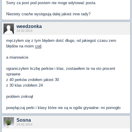
Sorry za post pod postem nie moge edytować posta.
Niestety crashe występują dalej jakieś inne rady?
weedzonka
24.02.2014
męczyłem się z tym blędem dość długo, od jakiegoś czasu zero
błędów na moim
cod
.
a mianowicie
ograniczyłem liczbę perków i klas, zostawiłem te na sto procent
sprawne
z 40 perków zrobiłem jakieś 30
z 30 klas zrobiłem 24
problem zniknął
powyłączaj perki i klasy które nie są w ogóle grywalne- mi pomogło
Sosna
24.02.2014