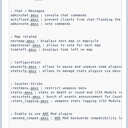
; Chat / Messages

adminchat.
amxx
 ; console chat commands

antiflood.
amxx
 ; prevent clients from chat-flooding the ser
adminvote.
amxx
 ; vote commands

; Map related

nextmap.
amxx
 ; displays next map in mapcycle

mapchooser.
amxx
 ; allows to vote for next map

timeleft.
amxx
 ; displays time left on map

; Configuration

pausecfg.
amxx
 ; allows to pause and unpause some plugins

statscfg.
amxx
 ; allows to manage stats plugins via menu and
; Counter-Strike

;restmenu.
amxx
 ; restrict weapons menu

statsx.
amxx
 ; stats on death or round end (CSX Module requi
;miscstats.
amxx
 ; bunch of events announcement for Counter-
;stats_logging.
amxx
 ; weapons stats logging (CSX Module req
; Enable to use 
AMX
 Mod plugins

;amxmod_compat.
amxx
 ; 
AMX
 Mod backwards compatibility layer