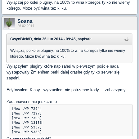
Wyłączaj po kolei pluginy, na 100% to wina któregoś tylko nie wiemy
którego. Może być wina też kilku.
Sosna
26.02.2014
GwynBleidD, dnia 26 Lut 2014 - 09:45, napisał:
Wyłączaj po kolei pluginy, na 100% to wina któregoś tylko nie wiemy
którego. Może być wina też kilku.
Wyłączyłem pluginy które napisałeś w pierwszym poście nadal
występowały Zmieniłem perki dalej crashe gdy tylko serwer się
zapełni..
Edytowałem Klasy.. wyrzuciłem nie potrzebne kody.. I zobaczymy..
Zastanawia mnie jeszcze to
[New LWP 7294]

[New LWP 7297]

[New LWP 7306]

[New LWP 13156]

[New LWP 5337]

[New LWP 5336]