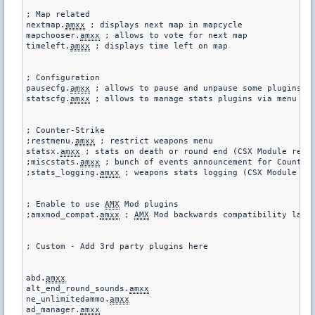
; Map related

nextmap.
amxx
 ; displays next map in mapcycle

mapchooser.
amxx
 ; allows to vote for next map

timeleft.
amxx
 ; displays time left on map

; Configuration

pausecfg.
amxx
 ; allows to pause and unpause some plugins

statscfg.
amxx
 ; allows to manage stats plugins via menu and
; Counter-Strike

;restmenu.
amxx
 ; restrict weapons menu

statsx.
amxx
 ; stats on death or round end (CSX Module requi
;miscstats.
amxx
 ; bunch of events announcement for Counter-
;stats_logging.
amxx
 ; weapons stats logging (CSX Module req
; Enable to use 
AMX
 Mod plugins

;amxmod_compat.
amxx
 ; 
AMX
 Mod backwards compatibility layer
; Custom - Add 3rd party plugins here

abd.
amxx
alt_end_round_sounds.
amxx
ne_unlimitedammo.
amxx
ad_manager.
amxx