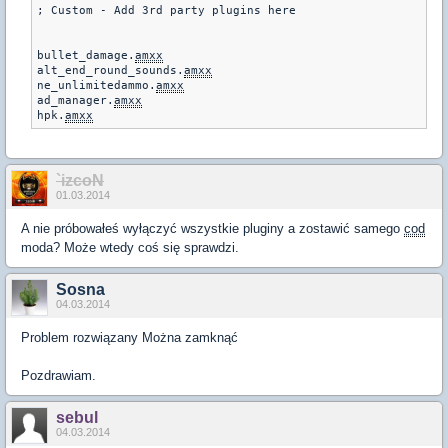
; Custom - Add 3rd party plugins here

bullet_damage.
amxx
alt_end_round_sounds.
amxx
ne_unlimitedammo.
amxx
ad_manager.
amxx
hpk.
amxx
`izcoN
01.03.2014
A nie próbowałeś wyłączyć wszystkie pluginy a zostawić samego
cod
moda? Może wtedy coś się sprawdzi.
Sosna
04.03.2014
Problem rozwiązany Można zamknąć
Pozdrawiam.
sebul
04.03.2014