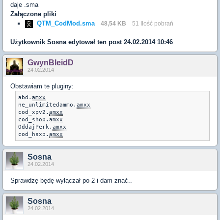
daje .sma
Załączone pliki
QTM_CodMod.sma
48,54 KB
51 Ilość pobrań
Użytkownik
Sosna
edytował ten post 24.02.2014 10:46
GwynBleidD
24.02.2014
Obstawiam te pluginy:
abd.
amxx
ne_unlimitedammo.
amxx
cod_xpv2.
amxx
cod_shop.
amxx
OddajPerk.
amxx
cod_hsxp.
amxx
Sosna
24.02.2014
Sprawdzę będę wyłączał po 2 i dam znać..
Sosna
24.02.2014