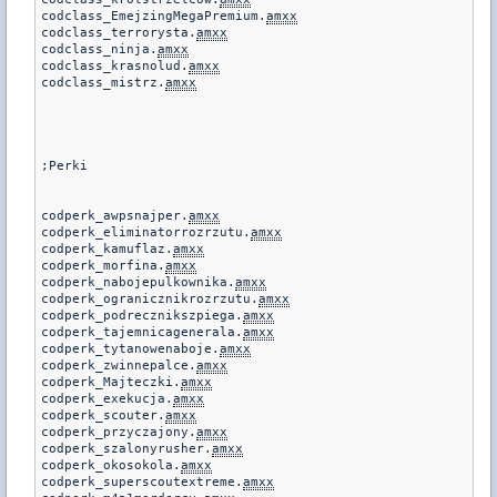
codclass_EmejzingMegaPremium.
amxx
codclass_terrorysta.
amxx
codclass_ninja.
amxx
codclass_krasnolud.
amxx
codclass_mistrz.
amxx
;Perki

codperk_awpsnajper.
amxx
codperk_eliminatorrozrzutu.
amxx
codperk_kamuflaz.
amxx
codperk_morfina.
amxx
codperk_nabojepulkownika.
amxx
codperk_ogranicznikrozrzutu.
amxx
codperk_podrecznikszpiega.
amxx
codperk_tajemnicagenerala.
amxx
codperk_tytanowenaboje.
amxx
codperk_zwinnepalce.
amxx
codperk_Majteczki.
amxx
codperk_exekucja.
amxx
codperk_scouter.
amxx
codperk_przyczajony.
amxx
codperk_szalonyrusher.
amxx
codperk_okosokola.
amxx
codperk_superscoutextreme.
amxx