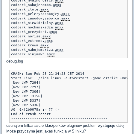
codperk_m4a1mordercy.
amxx
codperk_nabojerambo.
amxx
codperk_zlote.
amxx
codperk_pelerynazabojcy.
amxx
codperk_zawodowyzabojca.
amxx
codperk_niewidzialny.
amxx
codperk_mockamikadze.
amxx
codperk_prezydent.
amxx
codperk_norisa.
amxx
codperk_extreme.
amxx
codperk_krowa.
amxx
codperk_nabojemoriza.
amxx
codperk_ninjaawp.
amxx
debug.log
CRASH: Sun Feb 23 21:34:23 CET 2014

Start Line: ./hlds_linux -autorestart -game cstrike +maxpl
[New LWP 7294]

[New LWP 7297]

[New LWP 7306]

[New LWP 13156]

[New LWP 5337]

[New LWP 5336]

#0  0xf2b0079a in ?? ()

End of crash report

----------------------------------------------
usunąłem kilkanascie klas/perków pluginów problem występuje dalej
Może przyczyna jest jakaś funkcja w SIlniku?