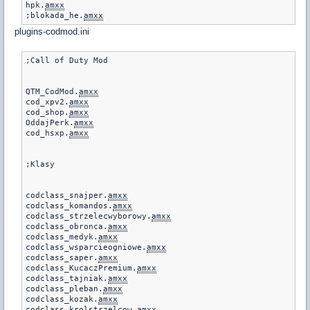
hpk.
amxx
;blokada_he.
amxx
plugins-codmod.ini
;Call of Duty Mod

QTM_CodMod.
amxx
cod_xpv2.
amxx
cod_shop.
amxx
OddajPerk.
amxx
cod_hsxp.
amxx
;Klasy

codclass_snajper.
amxx
codclass_komandos.
amxx
codclass_strzelecwyborowy.
amxx
codclass_obronca.
amxx
codclass_medyk.
amxx
codclass_wsparcieogniowe.
amxx
codclass_saper.
amxx
codclass_KucaczPremium.
amxx
codclass_tajniak.
amxx
codclass_pleban.
amxx
codclass_kozak.
amxx
codclass_krolstrzelcow.
amxx