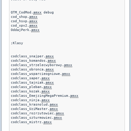
QTM_CodMod.
amxx
 debug

cod_shop.
amxx
cod_hsxp.
amxx
cod_xpv2.
amxx
OddajPerk.
amxx
;Klasy

codclass_snajper.
amxx
codclass_komandos.
amxx
codclass_strzelecwyborowy.
amxx
codclass_obronca.
amxx
codclass_wsparcieogniowe.
amxx
codclass_saper.
amxx
codclass_tajniak.
amxx
codclass_pleban.
amxx
codclass_kozak.
amxx
codclass_EmejzingMegaPremium.
amxx
codclass_ninja.
amxx
codclass_krasnolud.
amxx
codclass_UziMaster.
amxx
codclass_rozrzutowiec.
amxx
codclass_szturmowiec.
amxx
codclass_mistrz.
amxx