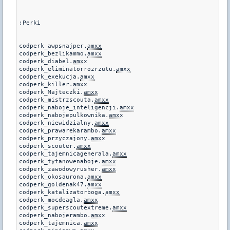
;Perki

codperk_awpsnajper.
amxx
codperk_bezlikammo.
amxx
codperk_diabel.
amxx
codperk_eliminatorrozrzutu.
amxx
codperk_exekucja.
amxx
codperk_killer.
amxx
codperk_Majteczki.
amxx
codperk_mistrzscouta.
amxx
codperk_naboje_inteligencji.
amxx
codperk_nabojepulkownika.
amxx
codperk_niewidzialny.
amxx
codperk_prawarekarambo.
amxx
codperk_przyczajony.
amxx
codperk_scouter.
amxx
codperk_tajemnicagenerala.
amxx
codperk_tytanowenaboje.
amxx
codperk_zawodowyrusher.
amxx
codperk_okosaurona.
amxx
codperk_goldenak47.
amxx
codperk_katalizatorboga.
amxx
codperk_mocdeagla.
amxx
codperk_superscoutextreme.
amxx
codperk_nabojerambo.
amxx
codperk_tajemnica.
amxx