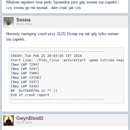
Właśnie wgrałem inne perki Sprawdzę jutro gdy serwer się zapełni i
czy znowu go nie wywali.. dam znać jak coś
Sosna
25.02.2014
Niestety następny crash przy 31/31 Dzieję się tak gdy tylko serwer
się zapełni..
----------------------------------------------

CRASH: Tue Feb 25 20:03:05 CET 2014

Start Line: ./hlds_linux -autorestart -game cstrike +maxpl
[New LWP 7294]

[New LWP 7297]

[New LWP 7306]

[New LWP 13156]

[New LWP 5337]

[New LWP 5336]

#0  0xf2b0079a in ?? ()

End of crash report

----------------------------------------------
GwynBleidD
26.02.2014