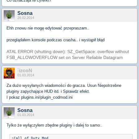
Co oznaczaja te cyferki?
Sosna
26.02.2014
Ehh znowu nie mogę edytować przepraszam..
przeglądałem konsole podczas crasha.. i wystąpił błąd
ATAL ERROR (shutting down): SZ_GetSpace: overflow without
FSB_ALLOWOVERFLOW set on Server Reliable Datagram
`izcoN
01.03.2014
Za dużo wysyłanych wiadomości do gracza. Usun Niepotrzebne
pluginy zapychające HUD itd. i Sprawdz efekt.
I pokaz plugins.ini/plugin_codmod.ini
Sosna
01.03.2014
Tylko że wyłączyłem zbędne pluginy i dalej to samo..
;Call of Duty Mod
