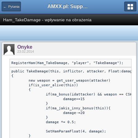
AMXX.pl: Support AMX Mod X i SourceMod
← Pytania
Ham_TakeDamage - wpływanie na obrażenia
Onyke
23.02.2014
RegisterHam(Ham_TakeDamage, "player", "TakeDamage");
public TakeDamage(this, inflictor, attacker, Float:damage)

{

	new weapon = get_user_weapon(attacker)

	if(is_user_alive(this))

	{

		if(ma_bonus(idattacker) && weapon == CSW_AK47){

			damage+=15

		}

		if(ma_jakis_inny_bonus(this)){

			damage-=20

		}

		damage *= 0.5;

		SetHamParamFloat(4, damage);

	}
