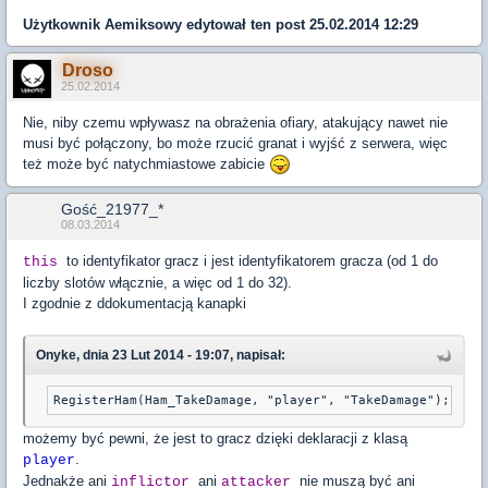
Użytkownik
Aemiksowy
edytował ten post 25.02.2014 12:29
Droso
25.02.2014
Nie, niby czemu wpływasz na obrażenia ofiary, atakujący nawet nie
musi być połączony, bo może rzucić granat i wyjść z serwera, więc
też może być natychmiastowe zabicie
Gość_21977_*
08.03.2014
to identyfikator gracz i jest identyfikatorem gracza (od 1 do
this
liczby slotów włącznie, a więc od 1 do 32).
I zgodnie z ddokumentacją kanapki
Onyke, dnia 23 Lut 2014 - 19:07, napisał:
RegisterHam(Ham_TakeDamage, "player", "TakeDamage");
możemy być pewni, że jest to gracz dzięki deklaracji z klasą
.
player
Jednakże ani
ani
nie muszą być ani
inflictor
attacker