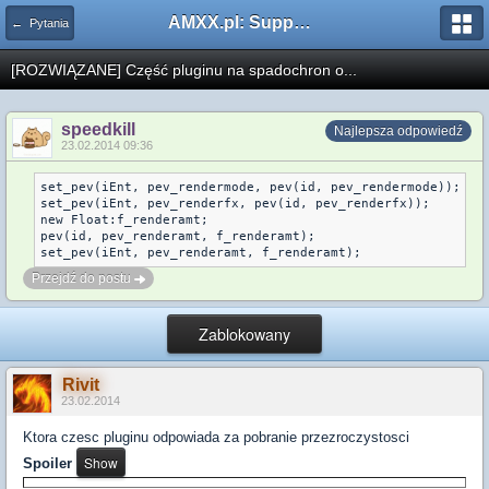
AMXX.pl: Support AMX Mod X i SourceMod
← Pytania
[ROZWIĄZANE] Część pluginu na spadochron o...
speedkill
Najlepsza odpowiedź
23.02.2014 09:36
set_pev(iEnt, pev_rendermode, pev(id, pev_rendermode));

set_pev(iEnt, pev_renderfx, pev(id, pev_renderfx));

new Float:f_renderamt;

pev(id, pev_renderamt, f_renderamt);

set_pev(iEnt, pev_renderamt, f_renderamt);
Przejdź do postu
Zablokowany
Rivit
23.02.2014
Ktora czesc pluginu odpowiada za pobranie przezroczystosci
Spoiler