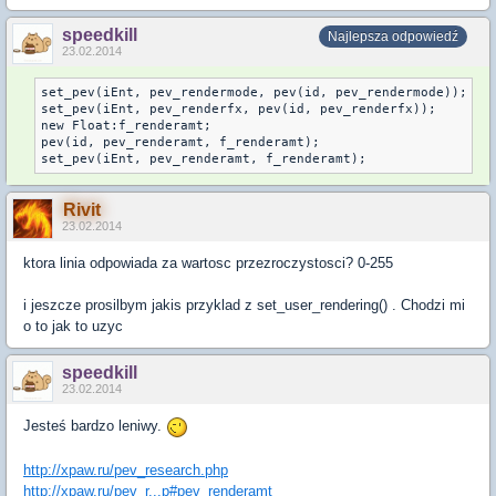
speedkill
Najlepsza odpowiedź
23.02.2014
set_pev(iEnt, pev_rendermode, pev(id, pev_rendermode));

set_pev(iEnt, pev_renderfx, pev(id, pev_renderfx));

new Float:f_renderamt;

pev(id, pev_renderamt, f_renderamt);

set_pev(iEnt, pev_renderamt, f_renderamt);
Rivit
23.02.2014
ktora linia odpowiada za wartosc przezroczystosci? 0-255
i jeszcze prosilbym jakis przyklad z set_user_rendering() . Chodzi mi
o to jak to uzyc
speedkill
23.02.2014
Jesteś bardzo leniwy.
http://xpaw.ru/pev_research.php
http://xpaw.ru/pev_r...p#pev_renderamt