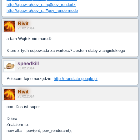
http://xpaw.ru/pev_r...hp#pev_renderfx
http://xpaw.ru/pev_r...#pev_rendermode
Rivit
23.02.2014
a tam Wojtek nie marudź.
Ktore z tych odpowiada za wartosc? Jestem slaby z angielskiego
speedkill
23.02.2014
Polecam fajne narzędzie:
http://translate.google.pl
Rivit
23.02.2014
ooo. Das ist super.
Dobra.
Znalalem to:
new alfa = pev(ent, pev_renderamt);