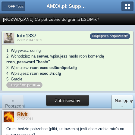
AMXX.pl: Support AMX Mod X i SourceMod
← OFF Topic
[ROZWIĄZANE] Co potrzebne do grania ESL/Mix?
kdn1337
Najlepsza odpowiedź
22.02.2014 18:39
1. Wgrywasz configi
2. Wchodzisz na serwer, wpisujesz hasło rcon komendą
rcon_password "hasło"
3. Wpisujesz
rcon exec esl5on5pol.cfg
4. Wpisujesz
rcon exec 3rr.cfg
5. Gracie
Przejdź do postu
«
Zablokowany
Następny
Poprzedni
»
Rivit
22.02.2014
Co mi bedzie potrzebne (pliki, ustawienia) jesli chce zrobic mix'a na
moim serwerze?