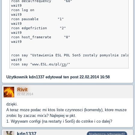
rcon decalfrequency      "60"

wait9

rcon log on

wait9

rcon pausable         "1"

wait9

rcon edgefriction      "2"

wait9

rcon host_framerate      "0"

wait9

rcon say "Ustawienia ESL POL 5on5 zostaly pomyslnie zaladow
wait9

rcon say "www.ESL.eu/pl/
cs
Użytkownik
kdn1337
edytował ten post 22.02.2014 16:58
Rivit
22.02.2014
dzięki.
A teraz moze podac mi ktos liste czynnosci (komendy), ktore musze
zrobic by zaczac mix'a? Najlepiej w pkt.
1. Wgrywam configi (na restarty i 5on5) do cstrike i co dalej?
kdn1337
Najlepsza odpowiedź