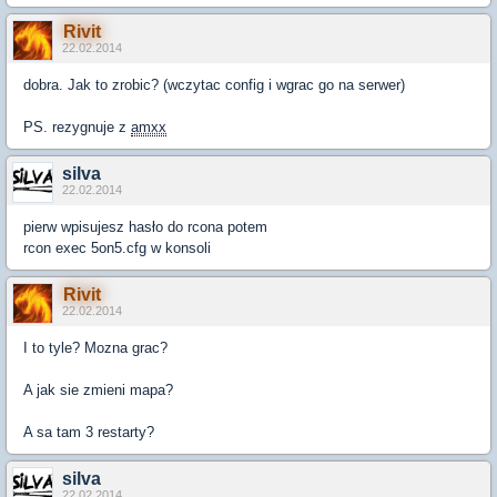
Rivit
22.02.2014
dobra. Jak to zrobic? (wczytac config i wgrac go na serwer)
PS. rezygnuje z
amxx
silva
22.02.2014
pierw wpisujesz hasło do rcona potem
rcon exec 5on5.cfg w konsoli
Rivit
22.02.2014
I to tyle? Mozna grac?
A jak sie zmieni mapa?
A sa tam 3 restarty?
silva
22.02.2014