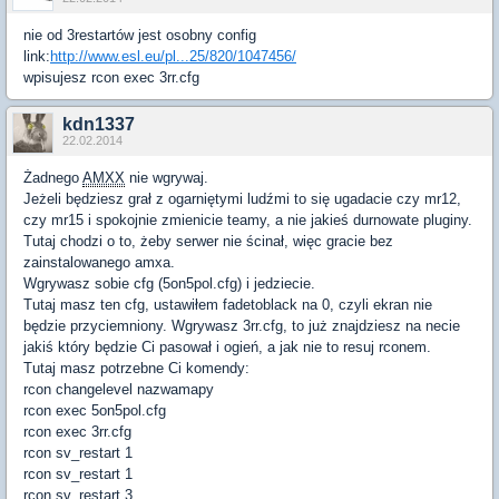
nie od 3restartów jest osobny config
link:
http://www.esl.eu/pl...25/820/1047456/
wpisujesz rcon exec 3rr.cfg
kdn1337
22.02.2014
Żadnego
AMXX
nie wgrywaj.
Jeżeli będziesz grał z ogarniętymi ludźmi to się ugadacie czy mr12,
czy mr15 i spokojnie zmienicie teamy, a nie jakieś durnowate pluginy.
Tutaj chodzi o to, żeby serwer nie ścinał, więc gracie bez
zainstalowanego amxa.
Wgrywasz sobie cfg (5on5pol.cfg) i jedziecie.
Tutaj masz ten cfg, ustawiłem fadetoblack na 0, czyli ekran nie
będzie przyciemniony. Wgrywasz 3rr.cfg, to już znajdziesz na necie
jakiś który będzie Ci pasował i ogień, a jak nie to resuj rconem.
Tutaj masz potrzebne Ci komendy:
rcon changelevel nazwamapy
rcon exec 5on5pol.cfg
rcon exec 3rr.cfg
rcon sv_restart 1
rcon sv_restart 1
rcon sv_restart 3