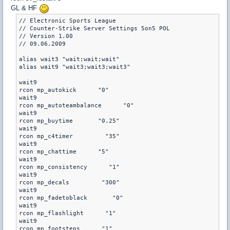
GL & HF
// Electronic Sports League

// Counter-Strike Server Settings 5on5 POL

// Version 1.00

// 09.06.2009

alias wait3 "wait;wait;wait"

alias wait9 "wait3;wait3;wait3"

wait9

rcon mp_autokick      "0"

wait9

rcon mp_autoteambalance      "0"

wait9

rcon mp_buytime       "0.25"

wait9

rcon mp_c4timer         "35"

wait9

rcon mp_chattime      "5"

wait9

rcon mp_consistency      "1"

wait9

rcon mp_decals         "300"

wait9

rcon mp_fadetoblack       "0"

wait9

rcon mp_flashlight      "1"

wait9

rcon mp_footsteps      "1"
