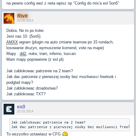
na pewno config weź z neta wpisz np "Config do mix'a esl 5on5"
Rivit
22.02.2014
Dobra. No to po kolei.
Jest nas 10. (5on5).
AMXX
wgram (plugin na auto zmiane teamow po 15 rundach,
losowanie druzyn, wymuszenie komend, vote na mape)
Mapy :
dd2
, nuke, train, inferno, tuscan.
Mam mapy poprawione (z esl.pl).
Jak zablokowac patrzenie na 2 team?
Jak dac patrzenie z pierwszej osoby bez mozliwosci freelook i
podglad mapy?
Jak zablokowac dziadostwa?
Jak zablokowac TXT?
ex0
22.02.2014
Jak zablokowac patrzenie na 2 team?

Jak dac patrzenie z pierwszej osoby bez mozliwosci freeloo
To wszystko ustawiasz w CFG