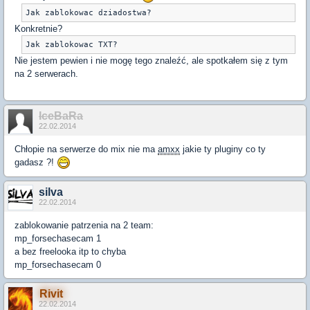
Jak zablokowac dziadostwa?
Konkretnie?
Jak zablokowac TXT?
Nie jestem pewien i nie mogę tego znaleźć, ale spotkałem się z tym
na 2 serwerach.
IceBaRa
22.02.2014
Chłopie na serwerze do mix nie ma
amxx
jakie ty pluginy co ty
gadasz ?!
silva
22.02.2014
zablokowanie patrzenia na 2 team:
mp_forsechasecam 1
a bez freelooka itp to chyba
mp_forsechasecam 0
Rivit
22.02.2014