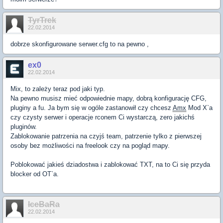
TyrTrek
22.02.2014
dobrze skonfigurowane serwer.cfg to na pewno ,
ex0
22.02.2014
Mix, to zależy teraz pod jaki typ.
Na pewno musisz mieć odpowiednie mapy, dobrą konfigurację CFG,
pluginy a fu. Ja bym się w ogóle zastanowił czy chcesz
Amx
Mod X`a
czy czysty serwer i operacje rconem Ci wystarczą, zero jakichś
pluginów.
Zablokowanie patrzenia na czyjś team, patrzenie tylko z pierwszej
osoby bez możliwości na freelook czy na pogląd mapy.
Poblokować jakieś dziadostwa i zablokować TXT, na to Ci się przyda
blocker od OT`a.
IceBaRa
22.02.2014