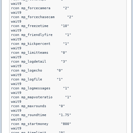
wait9

rcon mp_forcecamera      "2"

wait9

rcon mp_forcechasecam      "2"

wait9

rcon mp_freezetime      "10"

wait9

rcon mp_friendlyfire      "1"

wait9

rcon mp_kickpercent      "1"

wait9

rcon mp_limitteams      "0"

wait9

rcon mp_logdetail       "3"

wait9

rcon mp_logecho       "0"

wait9

rcon mp_logfile       "1"

wait9

rcon mp_logmessages      "1"

wait9

rcon mp_mapvoteratio      "1"

wait9

rcon mp_maxrounds      "0"

wait9

rcon mp_roundtime      "1.75"

wait9

rcon mp_startmoney      "800"

wait9

rcon mp_timelimit      "0"
