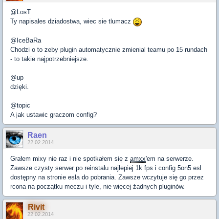
@LosT
Ty napisales dziadostwa, wiec sie tlumacz
@IceBaRa
Chodzi o to zeby plugin automatycznie zmienial teamu po 15 rundach
- to takie najpotrzebniejsze.
@up
dzięki.
@topic
A jak ustawic graczom config?
Raen
22.02.2014
Grałem mixy nie raz i nie spotkałem się z
amxx
'em na serwerze.
Zawsze czysty serwer po reinstalu najlepiej 1k fps i config 5on5 esl
dostępny na stronie esla do pobrania. Zawsze wczytuje się go przez
rcona na początku meczu i tyle, nie więcej żadnych pluginów.
Rivit
22.02.2014