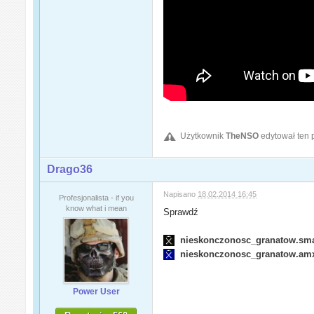
Użytkownik
TheNSO
edytował ten 
Drago36
Napisano
18.02.2014 16:45
Profesjonalista - if you
know what i mean
Sprawdź
nieskonczonosc_granatow.sm
nieskonczonosc_granatow.am
Power User