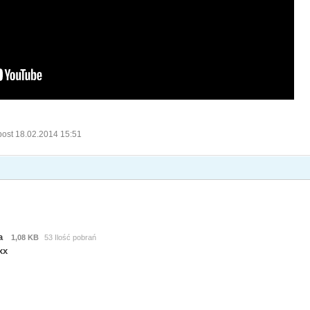
post 18.02.2014 15:51
a
1,08 KB
53 Ilość pobrań
xx