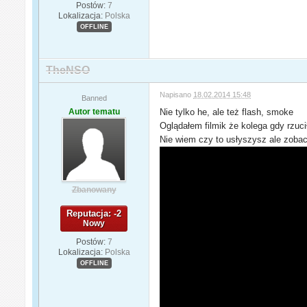
Postów:
7
Lokalizacja:
Polska
OFFLINE
TheNSO
Napisano
18.02.2014 15:48
Banned
Autor tematu
Nie tylko he, ale też flash, smoke
Oglądałem filmik że kolega gdy rzucił
Nie wiem czy to usłyszysz ale zoba
Zbanowany
Reputacja: -2
Nowy
Postów:
7
Lokalizacja:
Polska
OFFLINE