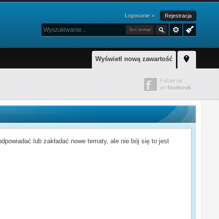
Logowanie »
Rejestracja
Ten temat
Wyświetl nową zawartość
powiadać lub zakładać nowe tematy, ale nie bój się to jest