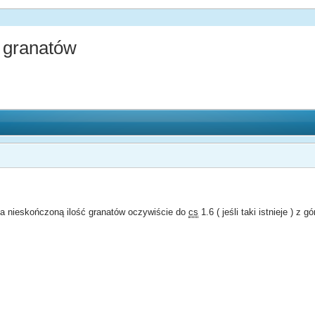
ć granatów
na nieskończoną ilość granatów oczywiście do
cs
1.6 ( jeśli taki istnieje ) z g