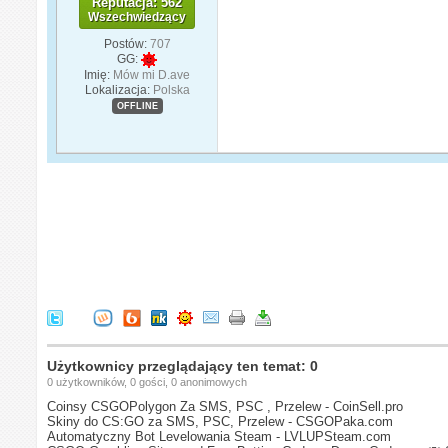
Reputacja: 562
Wszechwiedzący
Postów:
707
GG:
Imię:
Mów mi D.ave
Lokalizacja:
Polska
OFFLINE
Użytkownicy przeglądający ten temat: 0
0 użytkowników, 0 gości, 0 anonimowych
Coinsy CSGOPolygon Za SMS, PSC , Przelew - CoinSell.pro
Skiny do CS:GO za SMS, PSC, Przelew - CSGOPaka.com
Automatyczny Bot Levelowania Steam - LVLUPSteam.com