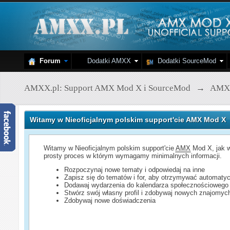
Forum
Dodatki AMXX
Dodatki SourceMod
AMXX.pl: Support AMX Mod X i SourceMod
→
AMX
Witamy w Nieoficjalnym polskim support'cie AMX Mod X
Witamy w Nieoficjalnym polskim support'cie
AMX
Mod X, jak w
prosty proces w którym wymagamy minimalnych informacji.
Rozpoczynaj nowe tematy i odpowiedaj na inne
Zapisz się do tematów i for, aby otrzymywać automatyc
Dodawaj wydarzenia do kalendarza społecznościowego
Stwórz swój własny profil i zdobywaj nowych znajomyc
Zdobywaj nowe doświadczenia