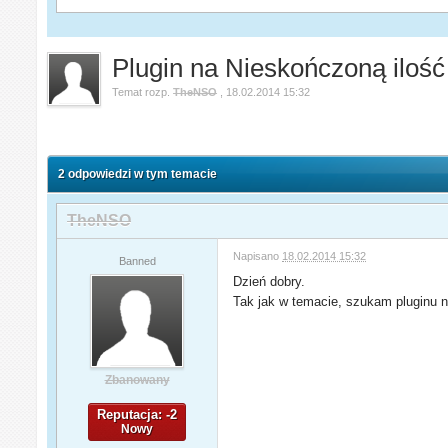
Plugin na Nieskończoną iloś
Temat rozp.
TheNSO
,
18.02.2014 15:32
2 odpowiedzi w tym temacie
TheNSO
Napisano
18.02.2014 15:32
Banned
Dzień dobry.
Tak jak w temacie, szukam pluginu 
Zbanowany
Reputacja: -2
Nowy