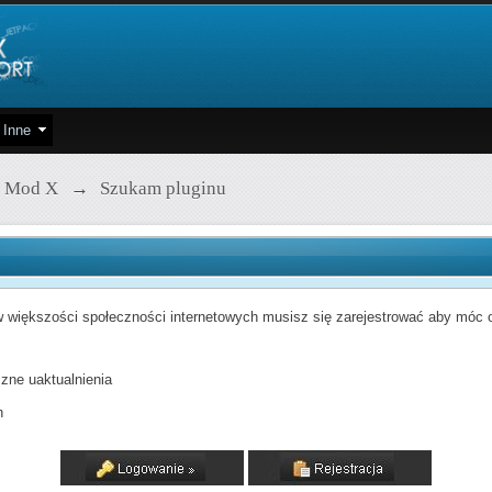
Inne
 Mod X
→
Szukam pluginu
 większości społeczności internetowych musisz się zarejestrować aby móc od
zne uaktualnienia
h