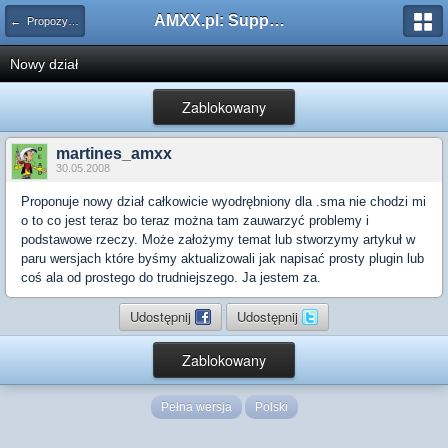
AMXX.pl: Support AMX Mod X i SourceMod
← Propozycje
Nowy dział
Zablokowany
martines_amxx
30.05.2008
Proponuje nowy dział całkowicie wyodrębniony dla .sma nie chodzi mi
o to co jest teraz bo teraz można tam zauwarzyć problemy i
podstawowe rzeczy. Może założymy temat lub stworzymy artykuł w
paru wersjach które byśmy aktualizowali jak napisać prosty plugin lub
coś ala od prostego do trudniejszego. Ja jestem za.
Udostępnij
Udostępnij
Zablokowany
Pełna wersja
Polski