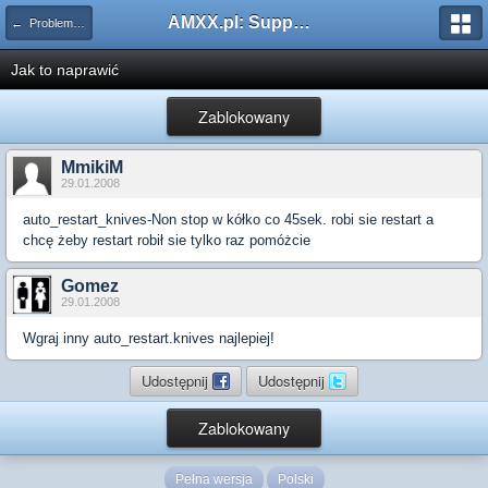
AMXX.pl: Support AMX Mod X i SourceMod
← Problemy z pluginami
Jak to naprawić
Zablokowany
MmikiM
29.01.2008
auto_restart_knives-Non stop w kółko co 45sek. robi sie restart a
chcę żeby restart robił sie tylko raz pomóżcie
Gomez
29.01.2008
Wgraj inny auto_restart.knives najlepiej!
Udostępnij
Udostępnij
Zablokowany
Pełna wersja
Polski