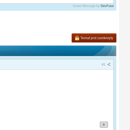
Guest Message by
DevFuse
Temat jest zamknięty
#1
0