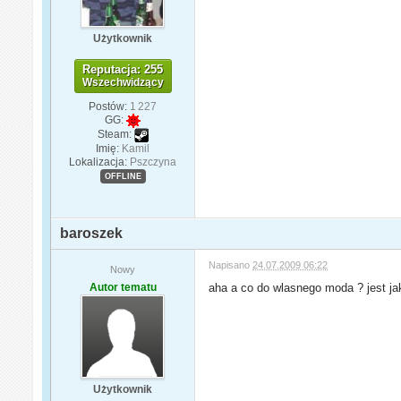
Użytkownik
Reputacja: 255
Wszechwidzący
Postów:
1 227
GG:
Steam:
Imię:
Kamil
Lokalizacja:
Pszczyna
OFFLINE
baroszek
Napisano
24.07.2009 06:22
Nowy
Autor tematu
aha a co do wlasnego moda ? jest jak
Użytkownik