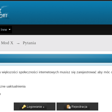
Inne
 Mod X
→
Pytania
 większości społeczności internetowych musisz się zarejestrować aby móc od
zne uaktualnienia
h