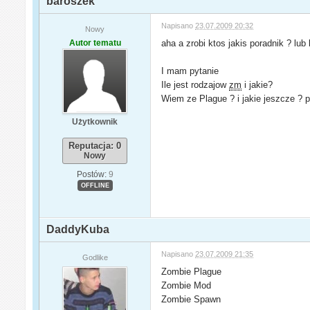
baroszek
Napisano
23.07.2009 20:32
Nowy
Autor tematu
aha a zrobi ktos jakis poradnik ? lu
I mam pytanie
Ile jest rodzajow
zm
i jakie?
Wiem ze Plague ? i jakie jeszcze ? p
Użytkownik
Reputacja: 0
Nowy
Postów:
9
OFFLINE
DaddyKuba
Napisano
23.07.2009 21:35
Godlike
Zombie Plague
Zombie Mod
Zombie Spawn