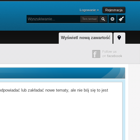
Logowanie »
Rejestracja
Ten temat
Wyświetl nową zawartość
powiadać lub zakładać nowe tematy, ale nie bój się to jest