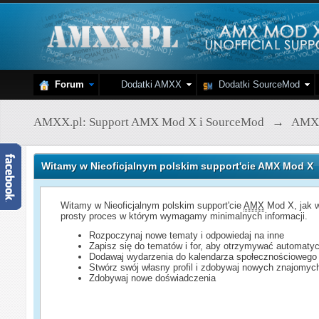
Forum
Dodatki AMXX
Dodatki SourceMod
AMXX.pl: Support AMX Mod X i SourceMod
→
AMX
Witamy w Nieoficjalnym polskim support'cie AMX Mod X
Witamy w Nieoficjalnym polskim support'cie
AMX
Mod X, jak w
prosty proces w którym wymagamy minimalnych informacji.
Rozpoczynaj nowe tematy i odpowiedaj na inne
Zapisz się do tematów i for, aby otrzymywać automatyc
Dodawaj wydarzenia do kalendarza społecznościowego
Stwórz swój własny profil i zdobywaj nowych znajomyc
Zdobywaj nowe doświadczenia