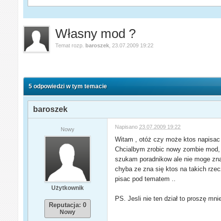
Własny mod ?
Temat rozp.
baroszek
,
23.07.2009 19:22
5 odpowiedzi w tym temacie
baroszek
Napisano
23.07.2009 19:22
Nowy
Witam , otóż czy może ktos napisac 
Chcialbym zrobic nowy zombie mod, 
szukam poradnikow ale nie moge zn
chyba ze zna się ktos na takich rzec
pisac pod tematem ..
Użytkownik
PS. Jesli nie ten dział to proszę mn
Reputacja: 0
Nowy