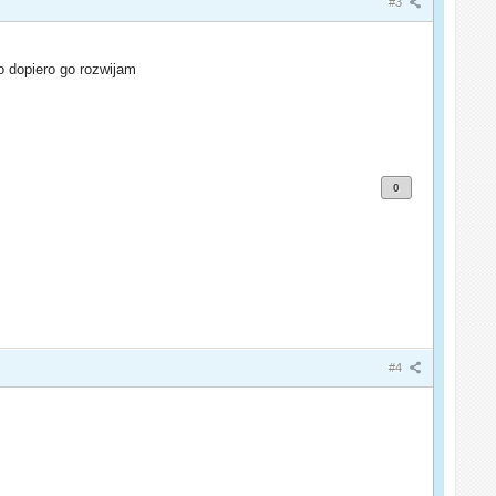
#3
 dopiero go rozwijam
0
#4