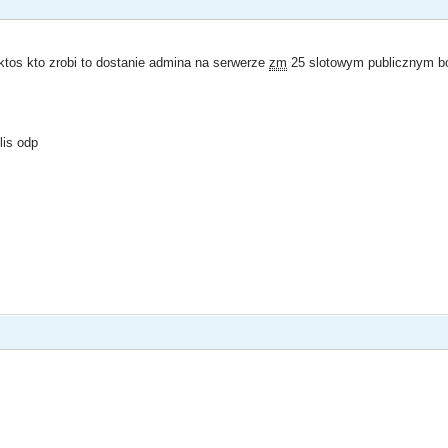
b ktos kto zrobi to dostanie admina na serwerze
zm
25 slotowym publicznym bo
lis odp