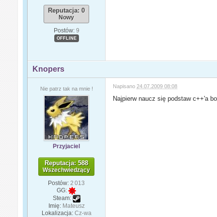
Reputacja: 0
Nowy
Postów:
9
OFFLINE
Knopers
Napisano
24.07.2009 08:08
Nie patrz tak na mnie !
Najpierw naucz się podstaw c++'a b
Przyjaciel
Reputacja: 588
Wszechwiedzący
Postów:
2 013
GG:
Steam:
Imię:
Mateusz
Lokalizacja:
Cz-wa