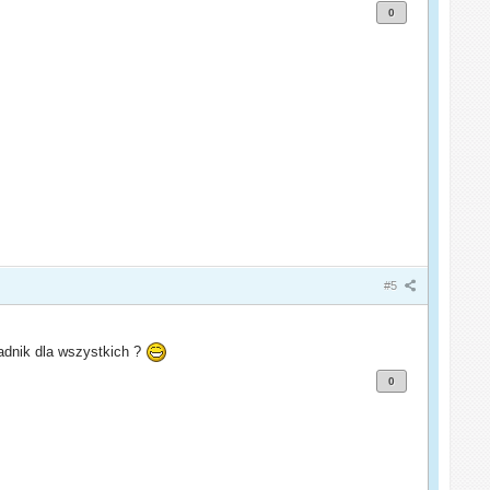
0
#5
radnik dla wszystkich ?
0