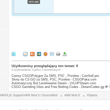
OFFLINE
Użytkownicy przeglądający ten temat: 0
0 użytkowników, 0 gości, 0 anonimowych
Coinsy CSGOPolygon Za SMS, PSC , Przelew - CoinSell.pro
Skiny do CS:GO za SMS, PSC, Przelew - CSGOPaka.com
Automatyczny Bot Levelowania Steam - LVLUPSteam.com
CSGO Gambling Sites and Free Betting Codes - DreamCodes.gg
💸 
AMXX.pl: Support AMX Mod X i SourceMod
→
AMX Mod X
→
Pytania