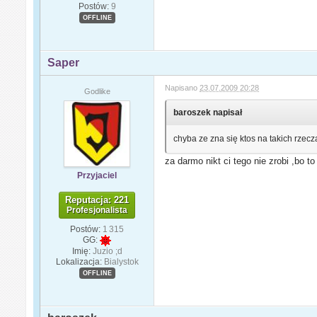
Postów:
9
OFFLINE
Saper
Napisano
23.07.2009 20:28
Godlike
baroszek napisał
chyba ze zna się ktos na takich rzecz
za darmo nikt ci tego nie zrobi ,bo t
Przyjaciel
Reputacja: 221
Profesjonalista
Postów:
1 315
GG:
Imię:
Juzio ;d
Lokalizacja:
Bialystok
OFFLINE