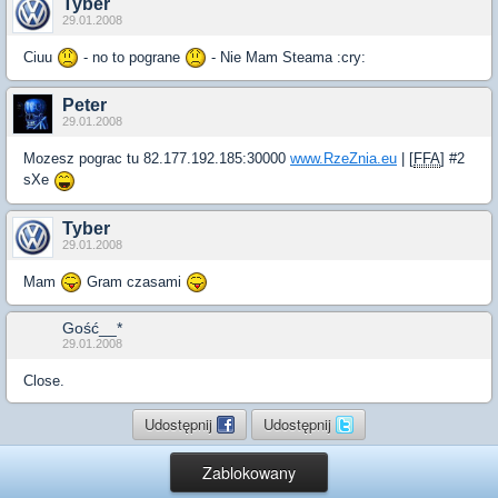
Tyber
29.01.2008
Ciuu
- no to pograne
- Nie Mam Steama :cry:
Peter
29.01.2008
Mozesz pograc tu 82.177.192.185:30000
www.RzeZnia.eu
| [
FFA
] #2
sXe
Tyber
29.01.2008
Mam
Gram czasami
Gość__*
29.01.2008
Close.
Udostępnij
Udostępnij
Zablokowany