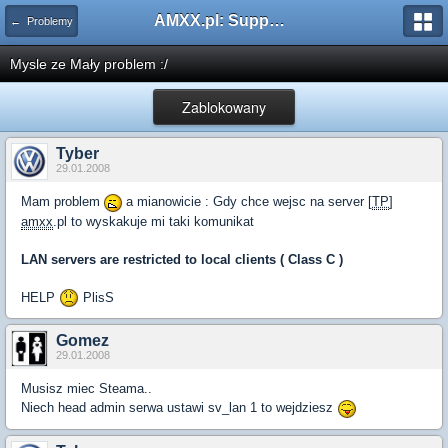
AMXX.pl: Support AMX Mod X i SourceMod
← Problemy
Mysle ze Mały problem :/
Zablokowany
Tyber
29.01.2008
Mam problem
a mianowicie : Gdy chce wejsc na server [
TP
]
amxx
.pl to wyskakuje mi taki komunikat
LAN servers are restricted to local clients ( Class C )
HELP
PlisS
Gomez
29.01.2008
Musisz miec Steama..
Niech head admin serwa ustawi sv_lan 1 to wejdziesz