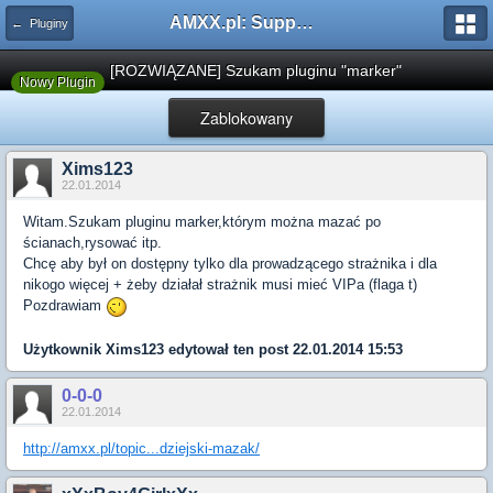
AMXX.pl: Support AMX Mod X i SourceMod
← Pluginy
[ROZWIĄZANE] Szukam pluginu "marker"
Nowy Plugin
Zablokowany
Xims123
22.01.2014
Witam.Szukam pluginu marker,którym można mazać po
ścianach,rysować itp.
Chcę aby był on dostępny tylko dla prowadzącego strażnika i dla
nikogo więcej + żeby działał strażnik musi mieć VIPa (flaga t)
Pozdrawiam
Użytkownik
Xims123
edytował ten post 22.01.2014 15:53
0-0-0
22.01.2014
http://amxx.pl/topic...dziejski-mazak/