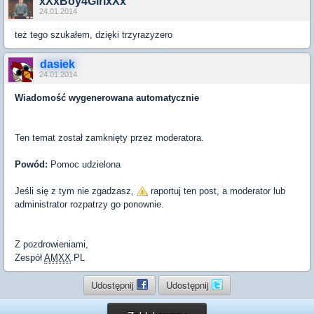
xXxBoy4GirlxXx
24.01.2014
też tego szukałem, dzięki trzyrazyzero
dasiek
24.01.2014
Wiadomość wygenerowana automatycznie
Ten temat został zamknięty przez moderatora.
Powód:
Pomoc udzielona
Jeśli się z tym nie zgadzasz,
raportuj ten post, a moderator lub
administrator rozpatrzy go ponownie.
Z pozdrowieniami,
Zespół
AMXX
.PL
Udostępnij
Udostępnij