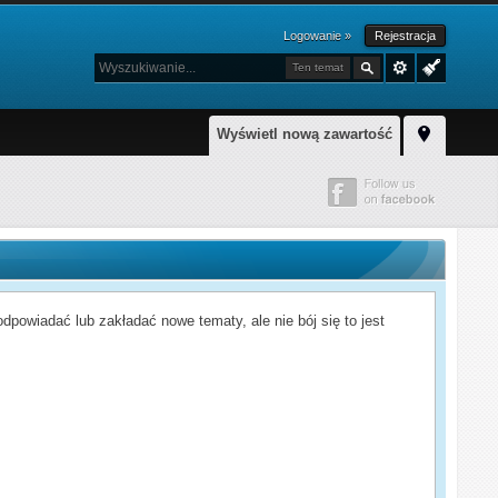
Logowanie »
Rejestracja
Ten temat
Wyświetl nową zawartość
powiadać lub zakładać nowe tematy, ale nie bój się to jest