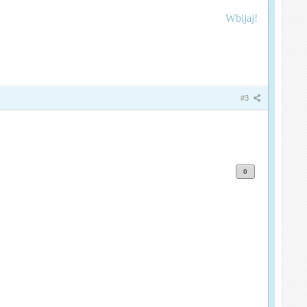
Wbijaj!
#3
0