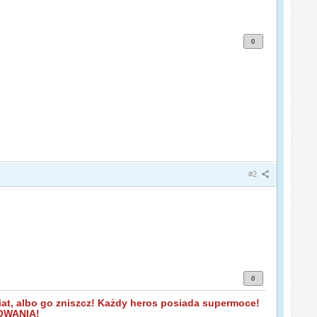
0
#2
0
wiat, albo go zniszcz! Każdy heros posiada supermoce!
NDOWANIA!