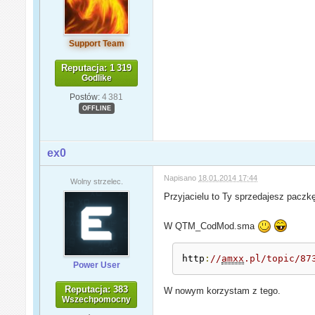
Support Team
Reputacja: 1 319
Godlike
Postów:
4 381
OFFLINE
ex0
Napisano
18.01.2014 17:44
Wolny strzelec.
Przyjacielu to Ty sprzedajesz paczk
W QTM_CodMod.sma
http
:
//
amxx
.pl/topic/87
Power User
Reputacja: 383
W nowym korzystam z tego.
Wszechpomocny