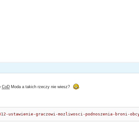
ę
CoD
Moda a takich rzeczy nie wiesz?
312-ustawienie-graczowi-mozliwosci-podnoszenia-broni-obc