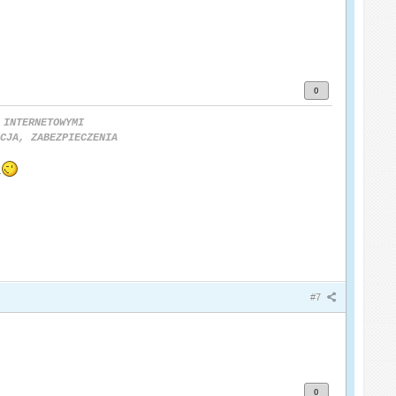
0
 INTERNETOWYMI
CJA, ZABEZPIECZENIA
#7
0