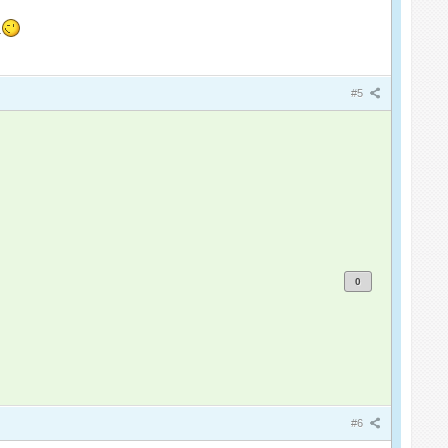
#5
0
#6