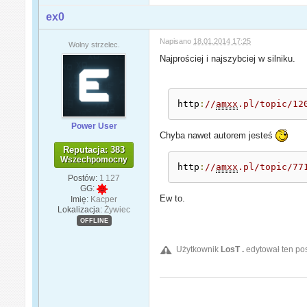
ex0
Napisano
18.01.2014 17:25
Wolny strzelec.
Najprościej i najszybciej w silniku.
http
:
//
amxx
.pl/topic/12
Power User
Chyba nawet autorem jesteś
Reputacja: 383
Wszechpomocny
http
:
//
amxx
.pl/topic/77
Postów:
1 127
GG:
Ew to.
Imię:
Kacper
Lokalizacja:
Żywiec
OFFLINE
Użytkownik
LosT .
edytował ten po