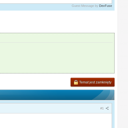
Guest Message by
DevFuse
Temat jest zamknięty
#1