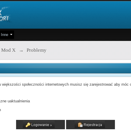
Inne
 Mod X
→
Problemy
 większości społeczności internetowych musisz się zarejestrować aby móc od
zne uaktualnienia
h