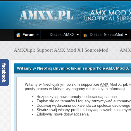
Forum
Dodatki AMXX
Dodatki SourceMod
AMXX.pl: Support AMX Mod X i SourceMod
→
AMX
Witamy w Nieoficjalnym polskim support'cie AMX Mod X
Witamy w Nieoficjalnym polskim support'cie
AMX
Mod X, jak w
prosty proces w którym wymagamy minimalnych informacji.
Rozpoczynaj nowe tematy i odpowiedaj na inne
Zapisz się do tematów i for, aby otrzymywać automatyc
Dodawaj wydarzenia do kalendarza społecznościowego
Stwórz swój własny profil i zdobywaj nowych znajomyc
Zdobywaj nowe doświadczenia