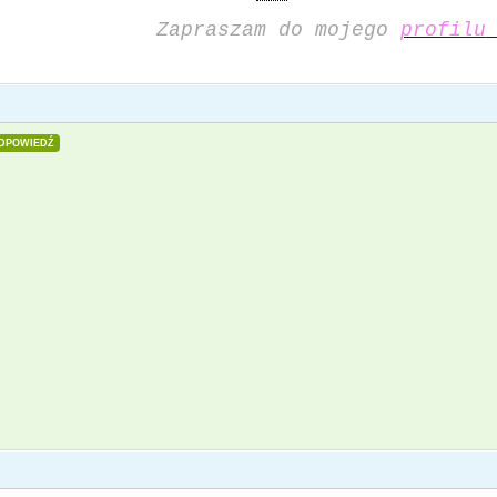
Zapraszam do mojego
profilu
DPOWIEDŹ