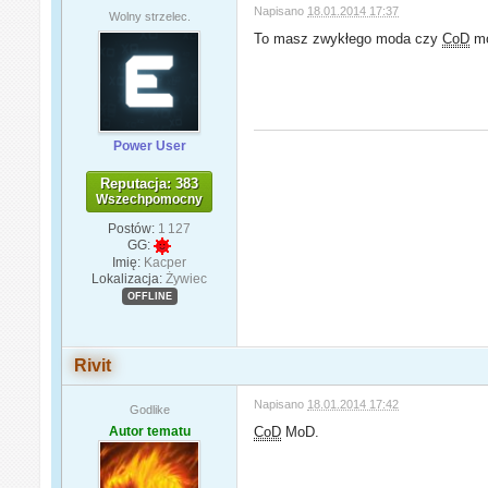
Napisano
18.01.2014 17:37
Wolny strzelec.
To masz zwykłego moda czy
CoD
m
Power User
Reputacja: 383
Wszechpomocny
Postów:
1 127
GG:
Imię:
Kacper
Lokalizacja:
Żywiec
OFFLINE
Rivit
Napisano
18.01.2014 17:42
Godlike
Autor tematu
CoD
MoD.