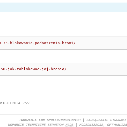
0175-blokowanie-podnoszenia-broni/
150-jak-zablokowac-jej-bronie/
st 18.01.2014 17:27
TWORZENIE FOR SPOŁECZNOŚCIOWYCH | ZARZĄDZANIE STRONAMI
WSPARCIE TECHNICZNE SERWERÓW
HLDS
| MODERNIZACJA, OPTYMALIZA