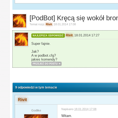
[PodBot] Kręcą się wokół bro
Temat rozp.
Rivit
,
18.01.2014 17:08
Rivit
,
18.01.2014 17:27
NAJLEPSZA ODPOWIEDŹ
Super fajnie.
Jak?
A w podbot.cfg?
jakies komendy?
PRZEJDŹ DO POSTU
9 odpowiedzi w tym temacie
Rivit
Napisano
18.01.2014 17:08
Godlike
Witam.