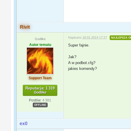
Rivit
Napisano
18.01.2014 17:27
NAJLEPSZA O
Godlike
Autor tematu
Super fajnie.
Jak?
A w podbot.cfg?
jakies komendy?
Support Team
Reputacja: 1 319
Godlike
Postów:
4 381
OFFLINE
ex0