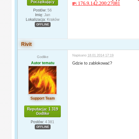
Początkujący
176.9.142.200:27081
IP:
Postów:
56
Imię:
Jan
Lokalizacja:
Kraków
OFFLINE
Rivit
Napisano
18.01.2014 17:19
Godlike
Autor tematu
Gdzie to zablokować?
Support Team
Reputacja: 1 319
Godlike
Postów:
4 381
OFFLINE