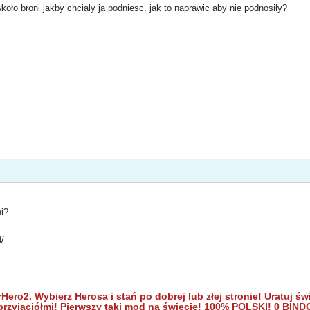
oło broni jakby chcialy ja podniesc. jak to naprawic aby nie podnosily?
i?
d/
ero2. Wybierz Herosa i stań po dobrej lub złej stronie! Uratuj ś
 z przyjaciółmi! Pierwszy taki mod na świecie! 100% POLSKI! 0 BI