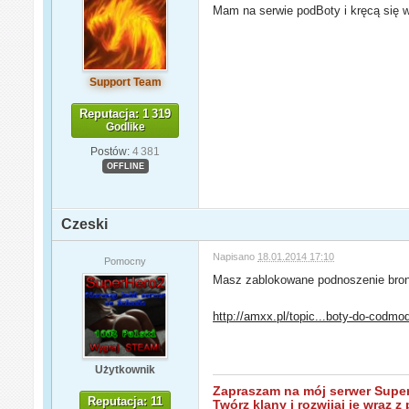
Mam na serwie podBoty i kręcą się wk
Support Team
Reputacja: 1 319
Godlike
Postów:
4 381
OFFLINE
Czeski
Napisano
18.01.2014 17:10
Pomocny
Masz zablokowane podnoszenie bron
http://amxx.pl/topic...boty-do-codmo
Użytkownik
Zapraszam na mój serwer SuperH
Reputacja: 11
Twórz klany i rozwijaj je wraz