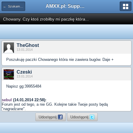
AMXX.pl: Support AMX Mod X i SourceMod
← Szukam pluginu
Chowany. Czy ktoś zrobiłby mi paczkę która...
TheGhost
13.01.2014
Poszukuję paczki Chowanego która nie zawiera bugów. Daje +
Czeski
13.01.2014
Napisz gg:39955484
sebul
(14.01.2014 22:58):
Forum jest od tego, a nie GG. Kolejne takie Twoje posty będą
"nagradzane".
Udostępnij
Udostępnij