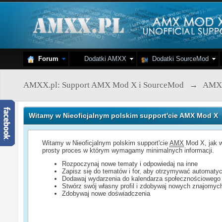
Forum
Dodatki AMXX
Dodatki SourceMod
AMXX.pl: Support AMX Mod X i SourceMod
→
AMX
Witamy w Nieoficjalnym polskim support'cie AMX Mod X
Witamy w Nieoficjalnym polskim support'cie
AMX
Mod X, jak w
prosty proces w którym wymagamy minimalnych informacji.
Rozpoczynaj nowe tematy i odpowiedaj na inne
Zapisz się do tematów i for, aby otrzymywać automatyc
Dodawaj wydarzenia do kalendarza społecznościowego
Stwórz swój własny profil i zdobywaj nowych znajomyc
Zdobywaj nowe doświadczenia