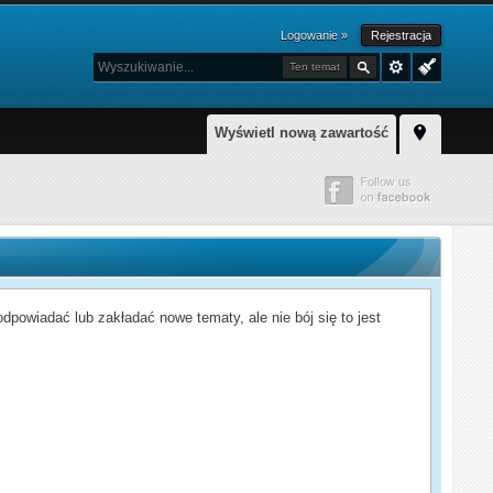
Logowanie »
Rejestracja
Ten temat
Wyświetl nową zawartość
powiadać lub zakładać nowe tematy, ale nie bój się to jest