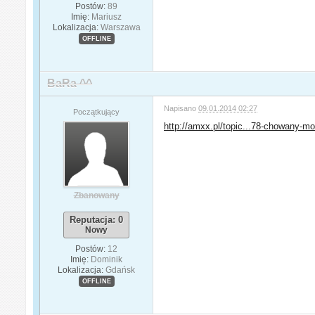
Postów:
89
Imię:
Mariusz
Lokalizacja:
Warszawa
OFFLINE
BaRa ^^
Napisano
09.01.2014 02:27
Początkujący
http://amxx.pl/topic...78-chowany-mo
Zbanowany
Reputacja: 0
Nowy
Postów:
12
Imię:
Dominik
Lokalizacja:
Gdańsk
OFFLINE