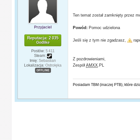
Ten temat został zamknięty przez mo
Przyjaciel
Powód:
Pomoc udzielona
Reputacja: 2 035
Jeśli się z tym nie zgadzasz,
rapo
Godlike
Postów:
5 411
Steam:
Z pozdrowieniami,
Imię:
Sebastian
Zespół
AMXX
.PL
Lokalizacja:
Ostrołęka
OFFLINE
Posiadam TBM (inaczej PTB), które dzi