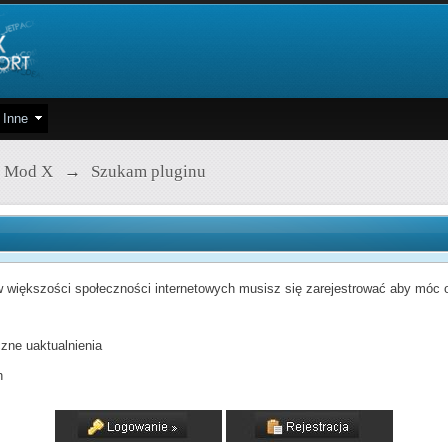
Inne
 Mod X
→
Szukam pluginu
 większości społeczności internetowych musisz się zarejestrować aby móc od
zne uaktualnienia
h