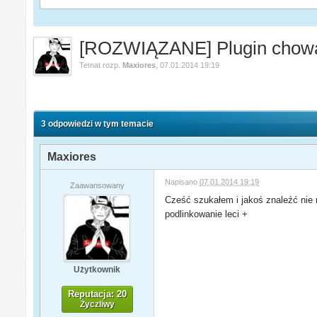
[ROZWIĄZANE] Plugin chow
Temat rozp.
Maxiores
,
07.01.2014 19:19
3 odpowiedzi w tym temacie
Maxiores
Napisano
07.01.2014 19:19
Zaawansowany
Cześć szukałem i jakoś znaleźć nie
podlinkowanie leci +
Użytkownik
Reputacja: 20
Życzliwy