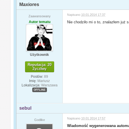
Maxiores
Napisano
10.01.2014 17:37
Zaawansowany
Autor tematu
Nie chodziło mi o to, znalazłem już 
Użytkownik
Reputacja: 20
Życzliwy
Postów:
89
Imię:
Mariusz
Lokalizacja:
Warszawa
OFFLINE
sebul
Napisano
10.01.2014 17:57
Godlike
Wiadomość wygenerowana automa