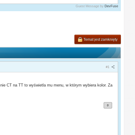
Guest Message by
DevFuse
Temat jest zamknięty
#1
nie CT na TT to wyświetla mu menu, w którym wybiera kolor. Za
0