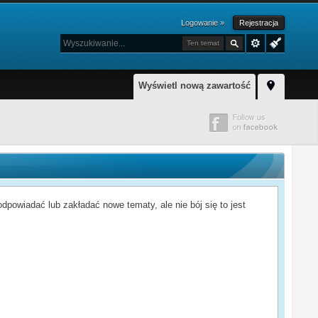
Logowanie »
Rejestracja
Ten temat
Wyświetl nową zawartość
powiadać lub zakładać nowe tematy, ale nie bój się to jest