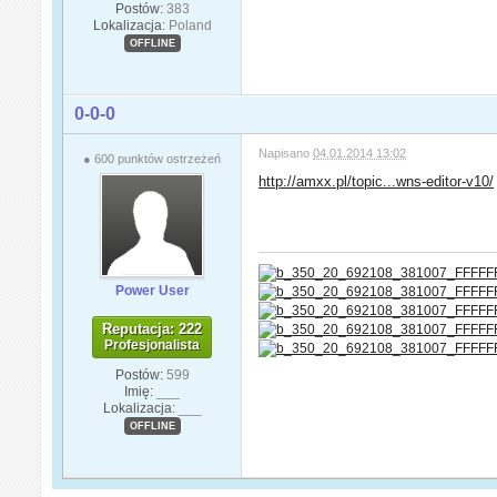
Postów:
383
Lokalizacja:
Poland
OFFLINE
0-0-0
Napisano
04.01.2014 13:02
● 600 punktów ostrzeżeń
http://amxx.pl/topic...wns-editor-v10/
Power User
Reputacja: 222
Profesjonalista
Postów:
599
Imię:
___
Lokalizacja:
___
OFFLINE