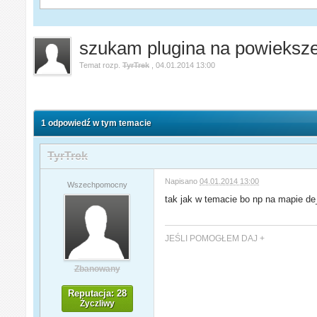
szukam plugina na powieksz
Temat rozp.
TyrTrek
,
04.01.2014 13:00
1 odpowiedź w tym temacie
TyrTrek
Napisano
04.01.2014 13:00
Wszechpomocny
tak jak w temacie bo np na mapie de_
JEŚLI POMOGŁEM DAJ +
Zbanowany
Reputacja: 28
Życzliwy