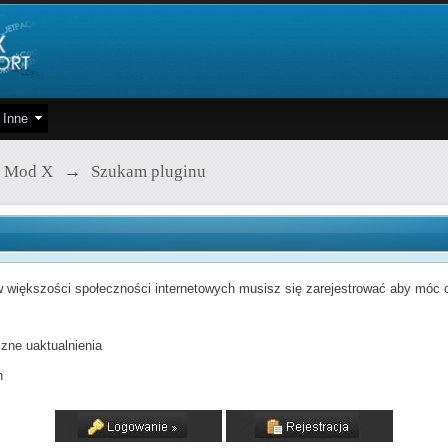
Inne
 Mod X
→
Szukam pluginu
 większości społeczności internetowych musisz się zarejestrować aby móc od
zne uaktualnienia
h