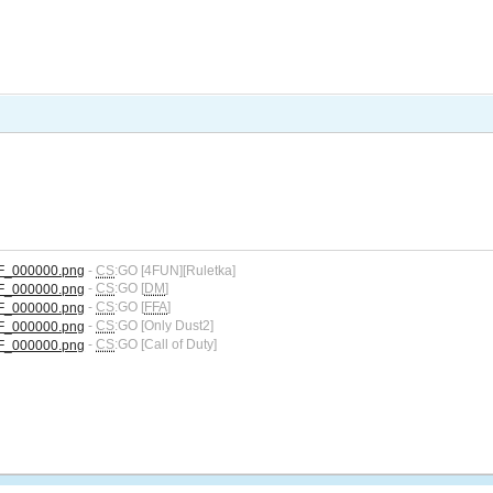
-
CS
:GO [4FUN][Ruletka]
-
CS
:GO [
DM
]
-
CS
:GO [
FFA
]
-
CS
:GO [Only Dust2]
-
CS
:GO [Call of Duty]