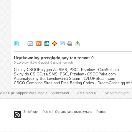
Użytkownicy przeglądający ten temat: 0
0 użytkowników, 0 gości, 0 anonimowych
Coinsy CSGOPolygon Za SMS, PSC , Przelew - CoinSell.pro
Skiny do CS:GO za SMS, PSC, Przelew - CSGOPaka.com
Automatyczny Bot Levelowania Steam - LVLUPSteam.com
CSGO Gambling Sites and Free Betting Codes - DreamCodes.gg
💸 
AMXX.pl: Support AMX Mod X i SourceMod
→
AMX Mod X
→
Szukam pluginu
Zmień styl
Polski
Oznacz jako przeczytane
Pomoc