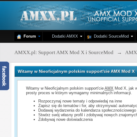
Forum
Dodatki AMXX
Dodatki SourceMod
AMXX.pl: Support AMX Mod X i SourceMod
→
AMX
Witamy w Nieoficjalnym polskim support'cie AMX Mod X
Witamy w Nieoficjalnym polskim support'cie
AMX
Mod X, jak w
prosty proces w którym wymagamy minimalnych informacji.
Rozpoczynaj nowe tematy i odpowiedaj na inne
Zapisz się do tematów i for, aby otrzymywać automatyc
Dodawaj wydarzenia do kalendarza społecznościowego
Stwórz swój własny profil i zdobywaj nowych znajomyc
Zdobywaj nowe doświadczenia