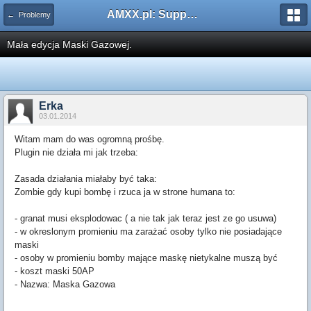
AMXX.pl: Support AMX Mod X i SourceMod
← Problemy
Mała edycja Maski Gazowej.
Erka
03.01.2014
Witam mam do was ogromną prośbę.
Plugin nie działa mi jak trzeba:
Zasada działania miałaby być taka:
Zombie gdy kupi bombę i rzuca ja w strone humana to:
- granat musi eksplodowac ( a nie tak jak teraz jest ze go usuwa)
- w okreslonym promieniu ma zarażać osoby tylko nie posiadające
maski
- osoby w promieniu bomby mające maskę nietykalne muszą być
- koszt maski 50AP
- Nazwa: Maska Gazowa