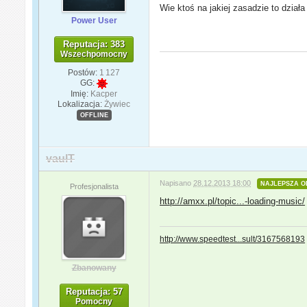
Wie ktoś na jakiej zasadzie to działa
Power User
Reputacja: 383
Wszechpomocny
Postów:
1 127
GG:
Imię:
Kacper
Lokalizacja:
Żywiec
OFFLINE
vaulT
Napisano
28.12.2013 18:00
NAJLEPSZA O
Profesjonalista
http://amxx.pl/topic...-loading-music/
http://www.speedtest...sult/3167568193
Zbanowany
Reputacja: 57
Pomocny