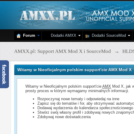
Forum
Dodatki AMXX
Dodatki SourceMod
AMXX.pl: Support AMX Mod X i SourceMod
→
HLD
Witamy w Nieoficjalnym polskim support'cie AMX Mod X
Witamy w Nieoficjalnym polskim support'cie
AMX
Mod X, jak w
prosty proces w którym wymagamy minimalnych informacji.
Rozpoczynaj nowe tematy i odpowiedaj na inne
Zapisz się do tematów i for, aby otrzymywać automatyc
Dodawaj wydarzenia do kalendarza społecznościowego
Stwórz swój własny profil i zdobywaj nowych znajomyc
Zdobywaj nowe doświadczenia