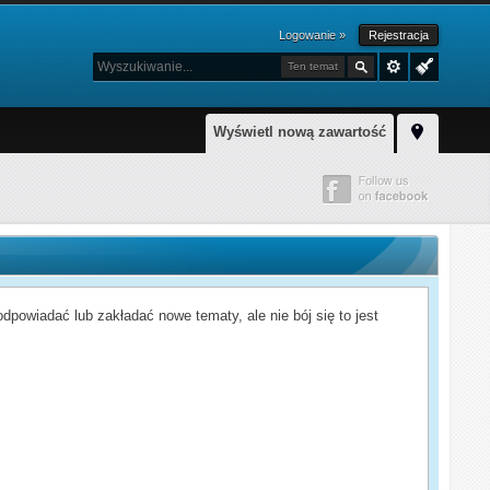
Logowanie »
Rejestracja
Ten temat
Wyświetl nową zawartość
powiadać lub zakładać nowe tematy, ale nie bój się to jest