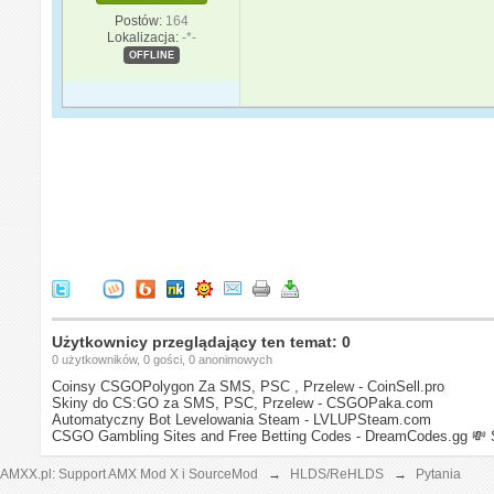
Postów:
164
Lokalizacja:
-*-
OFFLINE
Użytkownicy przeglądający ten temat: 0
0 użytkowników, 0 gości, 0 anonimowych
Coinsy CSGOPolygon Za SMS, PSC , Przelew - CoinSell.pro
Skiny do CS:GO za SMS, PSC, Przelew - CSGOPaka.com
Automatyczny Bot Levelowania Steam - LVLUPSteam.com
CSGO Gambling Sites and Free Betting Codes - DreamCodes.gg
💸 
AMXX.pl: Support AMX Mod X i SourceMod
→
HLDS/ReHLDS
→
Pytania