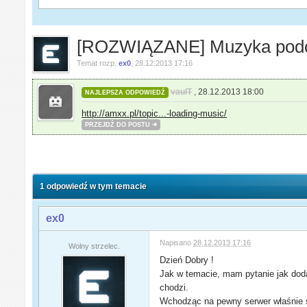
[ROZWIĄZANE] Muzyka podcz
Temat rozp.
ex0
,
28.12.2013 17:16
vaulT
,
28.12.2013 18:00
NAJLEPSZA ODPOWIEDŹ
http://amxx.pl/topic...-loading-music/
PRZEJDŹ DO POSTU
1 odpowiedź w tym temacie
ex0
Napisano
28.12.2013 17:16
Wolny strzelec.
Dzień Dobry !
Jak w temacie, mam pytanie jak dod
chodzi.
Wchodząc na pewny serwer właśnie s