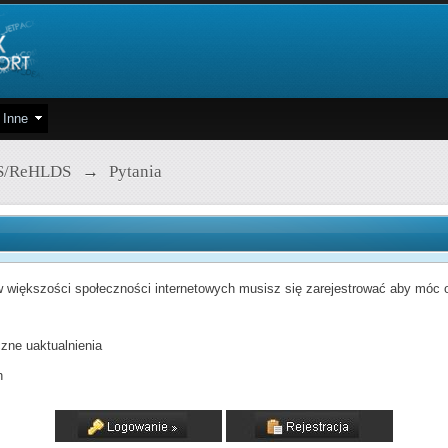
Inne
S/ReHLDS
→
Pytania
 większości społeczności internetowych musisz się zarejestrować aby móc od
zne uaktualnienia
h