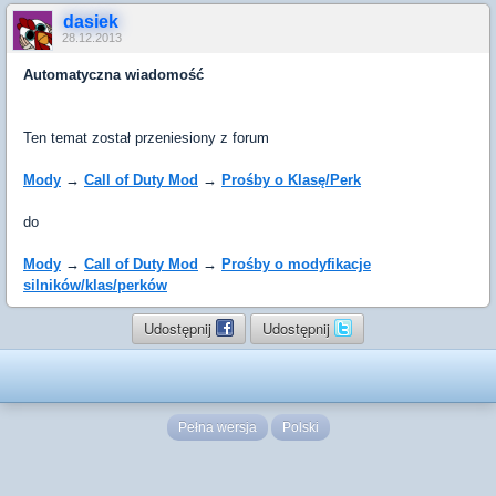
dasiek
28.12.2013
Automatyczna wiadomość
Ten temat został przeniesiony z forum
Mody
→
Call of Duty Mod
→
Prośby o Klasę/Perk
do
Mody
→
Call of Duty Mod
→
Prośby o modyfikacje
silników/klas/perków
Udostępnij
Udostępnij
Pełna wersja
Polski