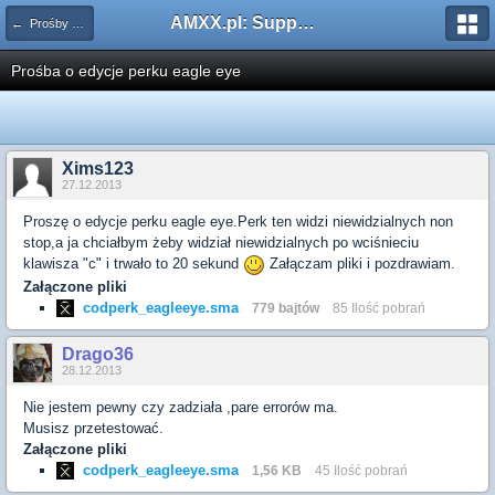
AMXX.pl: Support AMX Mod X i SourceMod
← Prośby o modyfikacje silników/klas/perków
Prośba o edycje perku eagle eye
Xims123
27.12.2013
Proszę o edycje perku eagle eye.Perk ten widzi niewidzialnych non
stop,a ja chciałbym żeby widział niewidzialnych po wciśnieciu
klawisza "c" i trwało to 20 sekund
Załączam pliki i pozdrawiam.
Załączone pliki
codperk_eagleeye.sma
779 bajtów
85 Ilość pobrań
Drago36
28.12.2013
Nie jestem pewny czy zadziała ,pare errorów ma.
Musisz przetestować.
Załączone pliki
codperk_eagleeye.sma
1,56 KB
45 Ilość pobrań