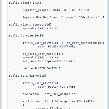
public plugin_init() 

{

	register_plugin(PLUGIN, VERSION, AUTHOR)

	RegisterHam(Ham_Spawn, "player", "Odrodzenie", 1);

}

public client_connect(id)

	sprawdzil[id] = false;

public Odrodzenie(id)

{

	if(!is_user_alive(id) || !is_user_connected(id))

		return PLUGIN_CONTINUE;

        cs_reset_user_model(id);	

	sprawdzil[id] = false;

	set_task(0.1,"SprawdzBron",id);

	return PLUGIN_CONTINUE;

}

public SprawdzBron(id)

{

	if(!is_user_alive(id))

		return PLUGIN_CONTINUE;

	new weapon = get_user_weapon(id);

	if(!(sprawdzil[id] && weapon == CSW_AK47))

	{

		sprawdzil[id] = true
