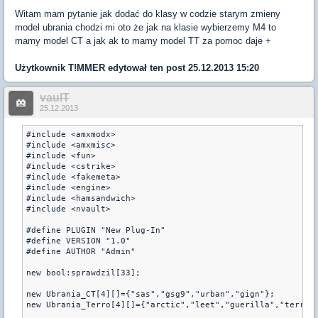
Witam mam pytanie jak dodać do klasy w codzie starym zmieny
model ubrania chodzi mi oto że jak na klasie wybierzemy M4 to
mamy model CT a jak ak to mamy model TT za pomoc daje +
Użytkownik
T!MMER
edytował ten post 25.12.2013 15:20
vaulT
25.12.2013
#include <amxmodx>

#include <amxmisc>

#include <fun>

#include <cstrike>

#include <fakemeta>

#include <engine>

#include <hamsandwich>

#include <nvault>

#define PLUGIN "New Plug-In"

#define VERSION "1.0"

#define AUTHOR "Admin"

new bool:sprawdzil[33];

new Ubrania_CT[4][]={"sas","gsg9","urban","gign"};

new Ubrania_Terro[4][]={"arctic","leet","guerilla","terror"