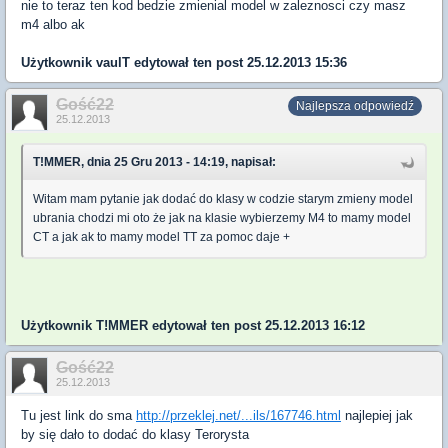
nie to teraz ten kod bedzie zmienial model w zaleznosci czy masz
m4 albo ak
Użytkownik
vaulT
edytował ten post 25.12.2013 15:36
Gość22
Najlepsza odpowiedź
25.12.2013
T!MMER, dnia 25 Gru 2013 - 14:19, napisał:
Witam mam pytanie jak dodać do klasy w codzie starym zmieny model
ubrania chodzi mi oto że jak na klasie wybierzemy M4 to mamy model
CT a jak ak to mamy model TT za pomoc daje +
Użytkownik
T!MMER
edytował ten post 25.12.2013 16:12
Gość22
25.12.2013
Tu jest link do sma
http://przeklej.net/...ils/167746.html
najlepiej jak
by się dało to dodać do klasy Terorysta