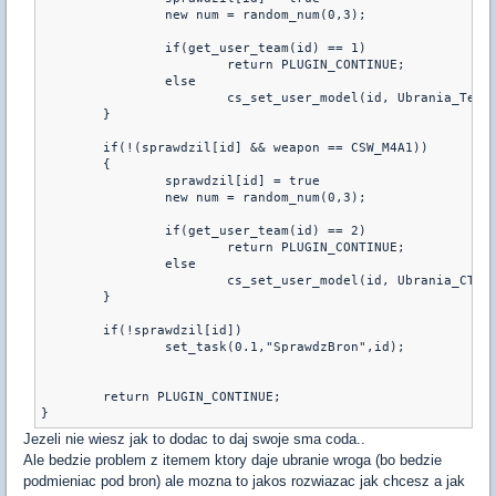
		new num = random_num(0,3);

		if(get_user_team(id) == 1)

			return PLUGIN_CONTINUE;

		else

			cs_set_user_model(id, Ubrania_Terro[num]);

	}

	if(!(sprawdzil[id] && weapon == CSW_M4A1))

	{

		sprawdzil[id] = true

		new num = random_num(0,3);

		if(get_user_team(id) == 2)

			return PLUGIN_CONTINUE;

		else

			cs_set_user_model(id, Ubrania_CT[num]);

	}

	if(!sprawdzil[id])

		set_task(0.1,"SprawdzBron",id);

	return PLUGIN_CONTINUE;

Jezeli nie wiesz jak to dodac to daj swoje sma coda..
Ale bedzie problem z itemem ktory daje ubranie wroga (bo bedzie
podmieniac pod bron) ale mozna to jakos rozwiazac jak chcesz a jak