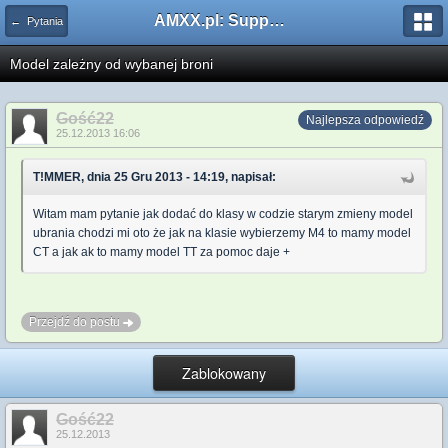
AMXX.pl: Support AMX Mod X i SourceMod
← Pytania
Model zależny od wybanej broni
Gość22
Najlepsza odpowiedź
25.12.2013 16:06
T!MMER, dnia 25 Gru 2013 - 14:19, napisał:
Witam mam pytanie jak dodać do klasy w codzie starym zmieny model
ubrania chodzi mi oto że jak na klasie wybierzemy M4 to mamy model
CT a jak ak to mamy model TT za pomoc daje +
Przejdź do postu
Zablokowany
Gość22
25.12.2013